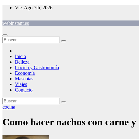
Saltar
Vie. Ago 7th, 2026
al
contenido
webinstant.es
Inicio
Belleza
Cocina y Gastronomía
Economía
Mascotas
Viajes
Contacto
cocina
Como hacer nachos con carne y