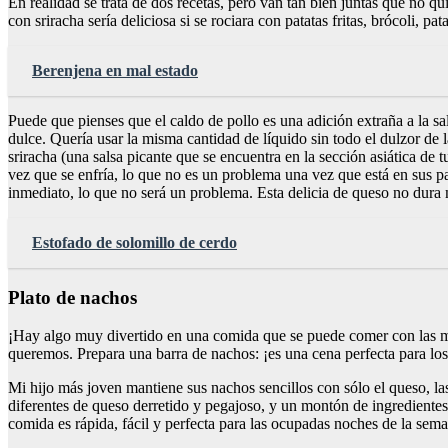
En realidad se trata de dos recetas, pero van tan bien juntas que no qui
con sriracha sería deliciosa si se rociara con patatas fritas, brócoli,
Berenjena en mal estado
Puede que pienses que el caldo de pollo es una adición extraña a la sa
dulce. Quería usar la misma cantidad de líquido sin todo el dulzor d
sriracha (una salsa picante que se encuentra en la sección asiática d
vez que se enfría, lo que no es un problema una vez que está en sus pa
inmediato, lo que no será un problema. Esta delicia de queso no dur
Estofado de solomillo de cerdo
Plato de nachos
¡Hay algo muy divertido en una comida que se puede comer con las m
queremos. Prepara una barra de nachos: ¡es una cena perfecta para los
Mi hijo más joven mantiene sus nachos sencillos con sólo el queso, las
diferentes de queso derretido y pegajoso, y un montón de ingredientes
comida es rápida, fácil y perfecta para las ocupadas noches de la sem