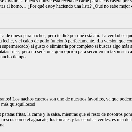
se dividirlas. Puedes utilizar esta receta de carne para tacos casera por 
 patatas al horno… ¿Por qué estoy haciendo una lista? ¿Qué no sabe mejor
lsa de queso para nachos, pero te diré por qué está ahí. La verdad es que
e la leche, y el caldo de pollo funcionó perfectamente. ¡La versión qu
e tu supermercado) al gusto o eliminarla por completo si buscas algo más
tatas fritas, pero no sería una gran opción para servir en un tazón sin 
a mucho tiempo.
anos! Los nachos caseros son uno de nuestros favoritos, ya que podemo
 más quisquillosos!
 patatas fritas, la carne y la salsa, mientras que el resto de nosotros 
 frescos como el aguacate, los tomates y las cebollas verdes, es una del
ana.