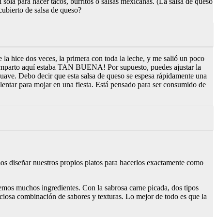
sí sola para hacer tacos, burritos o salsas mexicanas. (La salsa de queso
 cubierto de salsa de queso?
 la hice dos veces, la primera con toda la leche, y me salió un poco
e comparto aquí estaba TAN BUENA! Por supuesto, puedes ajustar la
 suave. Debo decir que esta salsa de queso se espesa rápidamente una
calentar para mojar en una fiesta. Está pensado para ser consumido de
s diseñar nuestros propios platos para hacerlos exactamente como
ponemos muchos ingredientes. Con la sabrosa carne picada, dos tipos
iciosa combinación de sabores y texturas. Lo mejor de todo es que la