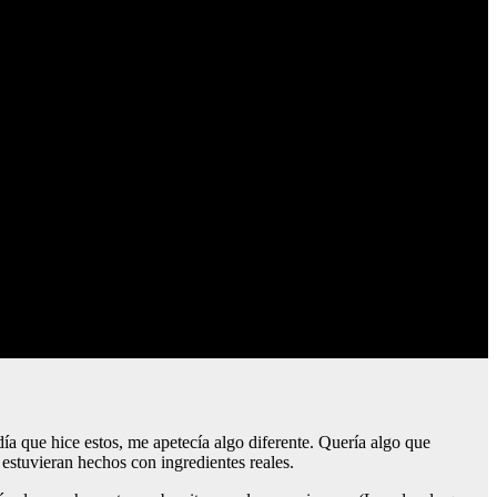
ía que hice estos, me apetecía algo diferente. Quería algo que
estuvieran hechos con ingredientes reales.