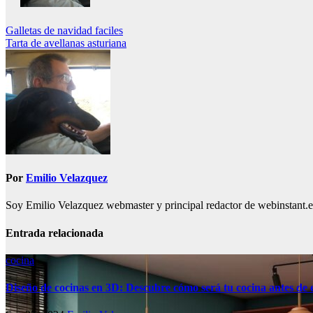
Navegación
Galletas de navidad faciles
Tarta de avellanas asturiana
de
entradas
Por
Emilio Velazquez
Soy Emilio Velazquez webmaster y principal redactor de webinstant.es 
Entrada relacionada
cocina
Diseño de cocinas en 3D: Descubre cómo será tu cocina antes de