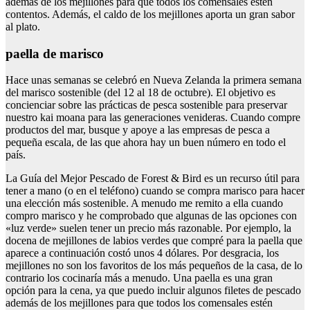
además de los mejillones para que todos los comensales estén
contentos. Además, el caldo de los mejillones aporta un gran sabor
al plato.
paella de marisco
Hace unas semanas se celebró en Nueva Zelanda la primera semana
del marisco sostenible (del 12 al 18 de octubre). El objetivo es
concienciar sobre las prácticas de pesca sostenible para preservar
nuestro kai moana para las generaciones venideras. Cuando compre
productos del mar, busque y apoye a las empresas de pesca a
pequeña escala, de las que ahora hay un buen número en todo el
país.
La Guía del Mejor Pescado de Forest & Bird es un recurso útil para
tener a mano (o en el teléfono) cuando se compra marisco para hacer
una elección más sostenible. A menudo me remito a ella cuando
compro marisco y he comprobado que algunas de las opciones con
«luz verde» suelen tener un precio más razonable. Por ejemplo, la
docena de mejillones de labios verdes que compré para la paella que
aparece a continuación costó unos 4 dólares. Por desgracia, los
mejillones no son los favoritos de los más pequeños de la casa, de lo
contrario los cocinaría más a menudo. Una paella es una gran
opción para la cena, ya que puedo incluir algunos filetes de pescado
además de los mejillones para que todos los comensales estén