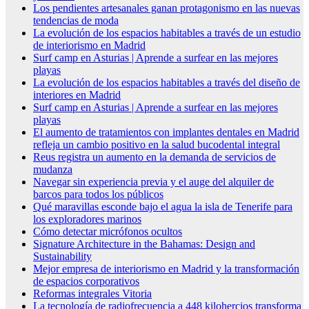
Los pendientes artesanales ganan protagonismo en las nuevas
tendencias de moda
La evolución de los espacios habitables a través de un estudio
de interiorismo en Madrid
Surf camp en Asturias | Aprende a surfear en las mejores
playas
La evolución de los espacios habitables a través del diseño de
interiores en Madrid
Surf camp en Asturias | Aprende a surfear en las mejores
playas
El aumento de tratamientos con implantes dentales en Madrid
refleja un cambio positivo en la salud bucodental integral
Reus registra un aumento en la demanda de servicios de
mudanza
Navegar sin experiencia previa y el auge del alquiler de
barcos para todos los públicos
Qué maravillas esconde bajo el agua la isla de Tenerife para
los exploradores marinos
Cómo detectar micrófonos ocultos
Signature Architecture in the Bahamas: Design and
Sustainability
Mejor empresa de interiorismo en Madrid y la transformación
de espacios corporativos
Reformas integrales Vitoria
La tecnología de radiofrecuencia a 448 kilohercios transforma