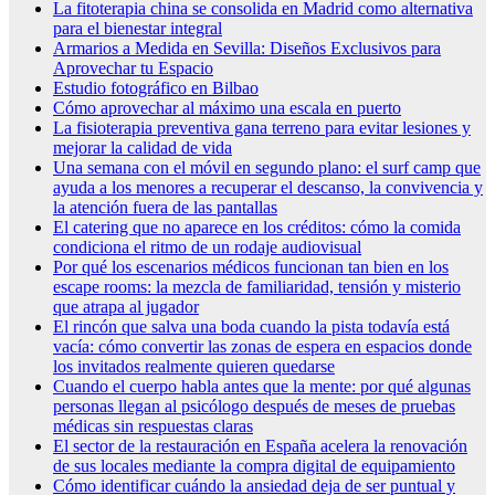
La fitoterapia china se consolida en Madrid como alternativa
para el bienestar integral
Armarios a Medida en Sevilla: Diseños Exclusivos para
Aprovechar tu Espacio
Estudio fotográfico en Bilbao
Cómo aprovechar al máximo una escala en puerto
La fisioterapia preventiva gana terreno para evitar lesiones y
mejorar la calidad de vida
Una semana con el móvil en segundo plano: el surf camp que
ayuda a los menores a recuperar el descanso, la convivencia y
la atención fuera de las pantallas
El catering que no aparece en los créditos: cómo la comida
condiciona el ritmo de un rodaje audiovisual
Por qué los escenarios médicos funcionan tan bien en los
escape rooms: la mezcla de familiaridad, tensión y misterio
que atrapa al jugador
El rincón que salva una boda cuando la pista todavía está
vacía: cómo convertir las zonas de espera en espacios donde
los invitados realmente quieren quedarse
Cuando el cuerpo habla antes que la mente: por qué algunas
personas llegan al psicólogo después de meses de pruebas
médicas sin respuestas claras
El sector de la restauración en España acelera la renovación
de sus locales mediante la compra digital de equipamiento
Cómo identificar cuándo la ansiedad deja de ser puntual y