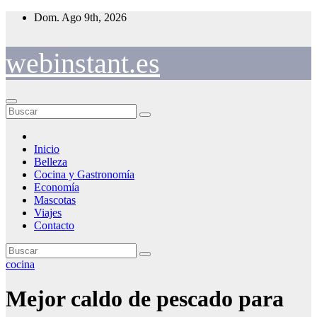
Saltar
Dom. Ago 9th, 2026
al
contenido
webinstant.es
Inicio
Belleza
Cocina y Gastronomía
Economía
Mascotas
Viajes
Contacto
cocina
Mejor caldo de pescado para