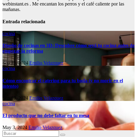
webinstant.es . Me encantan los perros y el café caliente por las
mañanas.
Entrada relacionada
cocina
Diseño de cocinas en 3D: Descubre cómo será tu cocina antes de
empezar la reforma
Sep 25, 2024
Emilio Velazquez
cocina
Cómo encontrar el catering para tu boda (y no morir en el
intento)
Sep 19, 2024
Emilio Velazquez
cocina
El producto que no debe faltar en tu mesa
May 3, 2024
Emilio Velazquez