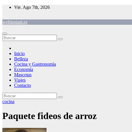
Saltar
Vie. Ago 7th, 2026
al
contenido
webinstant.es
Inicio
Belleza
Cocina y Gastronomía
Economía
Mascotas
Viajes
Contacto
cocina
Paquete fideos de arroz