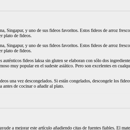
a, Singapur, y uno de sus fideos favoritos. Estos fideos de arroz fresc
r plato de fideos.
a, Singapur, y uno de sus fideos favoritos. Estos fideos de arroz fresc
r plato de fideos.
auténticos fideos laksa sin gluten se elaboran con sólo dos ingredient
moso muy popular en el sudeste asiático. Pero son excelentes en cualqui
fideos una vez descongelados. Si están congelados, descongele los fideos
antes de cocinar o añadir al plato.
r, ayude a mejorar este artículo añadiendo citas de fuentes fiables. El ma