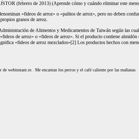
 – JSTOR (febrero de 2013) (Aprende cómo y cuándo eliminar este mensaj
enominan «fideos de arroz» o «palitos de arroz», pero no deben confundi
propios granos de arroz.
e la Administración de Alimentos y Medicamentos de Taiwán según las c
fideos de arroz» o «fideos de arroz». Si el producto contiene almidón 
fica «fideos de arroz mezclados»[2] Los productos hechos con menos 
de webinstant.es . Me encantan los perros y el café caliente por las mañanas.