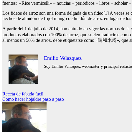
fuentes: «Rice vermicelli» – noticias – periódicos – libros – scholar
Los fideos de arroz son una forma delgada de un fideo[1] A veces se d
hechos de almidón de frijol mungo o almidón de arroz en lugar de los 
A partir del 1 de julio de 2014, han entrado en vigor las normas d
productos elaborados con 100% de arroz, que suelen traducirse como «
al menos un 50% de arroz, debe etiquetarse como «調和米粉», que signi
Emilio Velazquez
Soy Emilio Velazquez webmaster y principal redactor 
Navegación
Receta de fabada facil
Como hacer hojaldre paso a paso
de
entradas