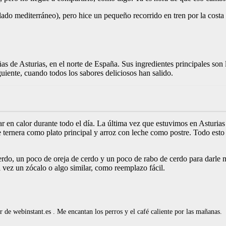
lado mediterráneo), pero hice un pequeño recorrido en tren por la costa
 de Asturias, en el norte de España. Sus ingredientes principales son la
guiente, cuando todos los sabores deliciosos han salido.
ar en calor durante todo el día. La última vez que estuvimos en Asturia
de ternera como plato principal y arroz con leche como postre. Todo est
, un poco de oreja de cerdo y un poco de rabo de cerdo para darle má
l vez un zócalo o algo similar, como reemplazo fácil.
de webinstant.es . Me encantan los perros y el café caliente por las mañanas.