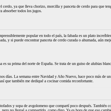
el cerdo, ya que lleva chorizo, morcilla y panceta de cerdo para que ten
a absorber todos los jugos.
omprensiblemente popular en todo el país, la fabada es un plato increíbl
ada, y si puede encontrar panceta de cerdo curada o ahumada, aún mejor.
na es su prima del norte de España. Se trata de un guiso de alubias bla
nos días. La semana entre Navidad y Año Nuevo, hace poco más de un 
, así que también me dediqué a cocinar comida reconfortante.
 estofados y sopa de avgolomeno que compartí poco después. También co
l, pero no llegué a compartirlo, como digo. Ya es hora de que eso cambi