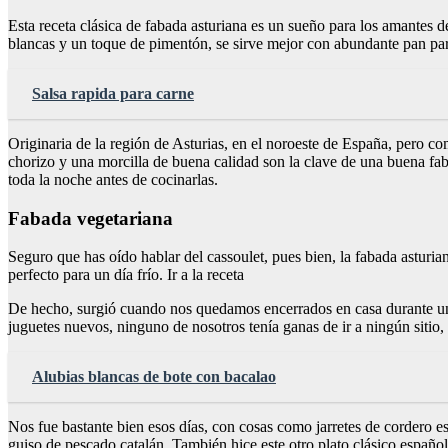
Esta receta clásica de fabada asturiana es un sueño para los amantes d
blancas y un toque de pimentón, se sirve mejor con abundante pan par
Salsa rapida para carne
Originaria de la región de Asturias, en el noroeste de España, pero c
chorizo y una morcilla de buena calidad son la clave de una buena fab
toda la noche antes de cocinarlas.
Fabada vegetariana
Seguro que has oído hablar del cassoulet, pues bien, la fabada asturia
perfecto para un día frío. Ir a la receta
De hecho, surgió cuando nos quedamos encerrados en casa durante u
juguetes nuevos, ninguno de nosotros tenía ganas de ir a ningún sitio
Alubias blancas de bote con bacalao
Nos fue bastante bien esos días, con cosas como jarretes de cordero
guiso de pescado catalán. También hice este otro plato clásico españo