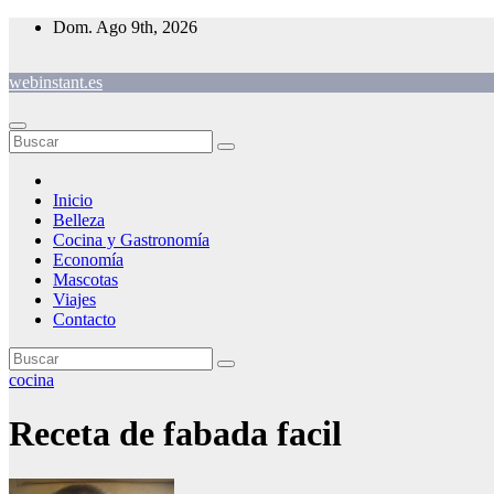
Saltar
Dom. Ago 9th, 2026
al
contenido
webinstant.es
Inicio
Belleza
Cocina y Gastronomía
Economía
Mascotas
Viajes
Contacto
cocina
Receta de fabada facil