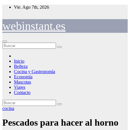
Saltar
Vie. Ago 7th, 2026
al
contenido
webinstant.es
Inicio
Belleza
Cocina y Gastronomía
Economía
Mascotas
Viajes
Contacto
cocina
Pescados para hacer al horno