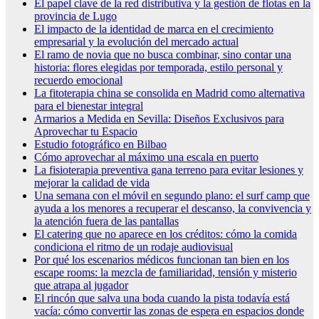
El papel clave de la red distributiva y la gestión de flotas en la
provincia de Lugo
El impacto de la identidad de marca en el crecimiento
empresarial y la evolución del mercado actual
El ramo de novia que no busca combinar, sino contar una
historia: flores elegidas por temporada, estilo personal y
recuerdo emocional
La fitoterapia china se consolida en Madrid como alternativa
para el bienestar integral
Armarios a Medida en Sevilla: Diseños Exclusivos para
Aprovechar tu Espacio
Estudio fotográfico en Bilbao
Cómo aprovechar al máximo una escala en puerto
La fisioterapia preventiva gana terreno para evitar lesiones y
mejorar la calidad de vida
Una semana con el móvil en segundo plano: el surf camp que
ayuda a los menores a recuperar el descanso, la convivencia y
la atención fuera de las pantallas
El catering que no aparece en los créditos: cómo la comida
condiciona el ritmo de un rodaje audiovisual
Por qué los escenarios médicos funcionan tan bien en los
escape rooms: la mezcla de familiaridad, tensión y misterio
que atrapa al jugador
El rincón que salva una boda cuando la pista todavía está
vacía: cómo convertir las zonas de espera en espacios donde