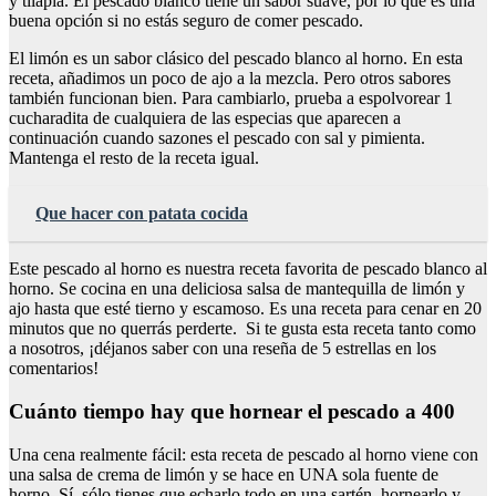
y tilapia. El pescado blanco tiene un sabor suave, por lo que es una
buena opción si no estás seguro de comer pescado.
El limón es un sabor clásico del pescado blanco al horno. En esta
receta, añadimos un poco de ajo a la mezcla. Pero otros sabores
también funcionan bien. Para cambiarlo, prueba a espolvorear 1
cucharadita de cualquiera de las especias que aparecen a
continuación cuando sazones el pescado con sal y pimienta.
Mantenga el resto de la receta igual.
Que hacer con patata cocida
Este pescado al horno es nuestra receta favorita de pescado blanco al
horno. Se cocina en una deliciosa salsa de mantequilla de limón y
ajo hasta que esté tierno y escamoso. Es una receta para cenar en 20
minutos que no querrás perderte. Si te gusta esta receta tanto como
a nosotros, ¡déjanos saber con una reseña de 5 estrellas en los
comentarios!
Cuánto tiempo hay que hornear el pescado a 400
Una cena realmente fácil: esta receta de pescado al horno viene con
una salsa de crema de limón y se hace en UNA sola fuente de
horno. Sí, sólo tienes que echarlo todo en una sartén, hornearlo y