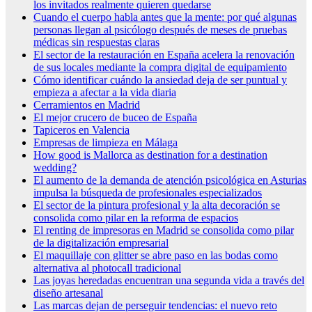
los invitados realmente quieren quedarse
Cuando el cuerpo habla antes que la mente: por qué algunas
personas llegan al psicólogo después de meses de pruebas
médicas sin respuestas claras
El sector de la restauración en España acelera la renovación
de sus locales mediante la compra digital de equipamiento
Cómo identificar cuándo la ansiedad deja de ser puntual y
empieza a afectar a la vida diaria
Cerramientos en Madrid
El mejor crucero de buceo de España
Tapiceros en Valencia
Empresas de limpieza en Málaga
How good is Mallorca as destination for a destination
wedding?
El aumento de la demanda de atención psicológica en Asturias
impulsa la búsqueda de profesionales especializados
El sector de la pintura profesional y la alta decoración se
consolida como pilar en la reforma de espacios
El renting de impresoras en Madrid se consolida como pilar
de la digitalización empresarial
El maquillaje con glitter se abre paso en las bodas como
alternativa al photocall tradicional
Las joyas heredadas encuentran una segunda vida a través del
diseño artesanal
Las marcas dejan de perseguir tendencias: el nuevo reto