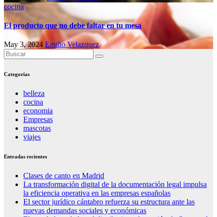
cocina
El producto que no debe faltar en tu mesa
May 3, 2024
Emilio Velazquez
Categorías
belleza
cocina
economia
Empresas
mascotas
viajes
Entradas recientes
Clases de canto en Madrid
La transformación digital de la documentación legal impulsa
la eficiencia operativa en las empresas españolas
El sector jurídico cántabro refuerza su estructura ante las
nuevas demandas sociales y económicas