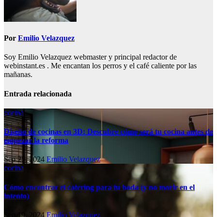
Por
Emilio Velazquez
Soy Emilio Velazquez webmaster y principal redactor de
webinstant.es . Me encantan los perros y el café caliente por las
mañanas.
Entrada relacionada
cocina
Diseño de cocinas en 3D: Descubre cómo será tu cocina antes de
empezar la reforma
Sep 25, 2024
Emilio Velazquez
cocina
Cómo encontrar el catering para tu boda (y no morir en el
intento)
Sep 19, 2024
Emilio Velazquez