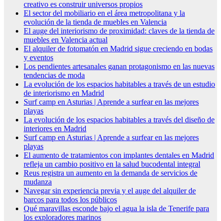
creativo es construir universos propios
El sector del mobiliario en el área metropolitana y la
evolución de la tienda de muebles en Valencia
El auge del interiorismo de proximidad: claves de la tienda de
muebles en Valencia actual
El alquiler de fotomatón en Madrid sigue creciendo en bodas
y eventos
Los pendientes artesanales ganan protagonismo en las nuevas
tendencias de moda
La evolución de los espacios habitables a través de un estudio
de interiorismo en Madrid
Surf camp en Asturias | Aprende a surfear en las mejores
playas
La evolución de los espacios habitables a través del diseño de
interiores en Madrid
Surf camp en Asturias | Aprende a surfear en las mejores
playas
El aumento de tratamientos con implantes dentales en Madrid
refleja un cambio positivo en la salud bucodental integral
Reus registra un aumento en la demanda de servicios de
mudanza
Navegar sin experiencia previa y el auge del alquiler de
barcos para todos los públicos
Qué maravillas esconde bajo el agua la isla de Tenerife para
los exploradores marinos