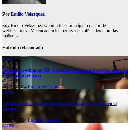
Por
Emilio Velazquez
Soy Emilio Velazquez webmaster y principal redactor de
webinstant.es . Me encantan los perros y el café caliente por las
mañanas.
Entrada relacionada
cocina
Diseño de cocinas en 3D: Descubre cómo será tu cocina antes de
empezar la reforma
Sep 25, 2024
Emilio Velazquez
cocina
Cómo encontrar el catering para tu boda (y no morir en el
intento)
Sep 19, 2024
Emilio Velazquez
cocina