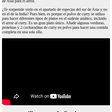
de Asia para el arroz.
¿Te sorprende verlo en el apartado de especias del sur de Asia y no
en el de la India? Pues bien, es porque el polvo de curry se utiliza
para hacer diferentes tipos de platos en el sudeste asiático, incluido
el arroz al curry. Es un gran plato único. Añade algunas verduras,
proteínas y 2 cucharaditas de curry en polvo para hacer una comida
completa en una sola olla.