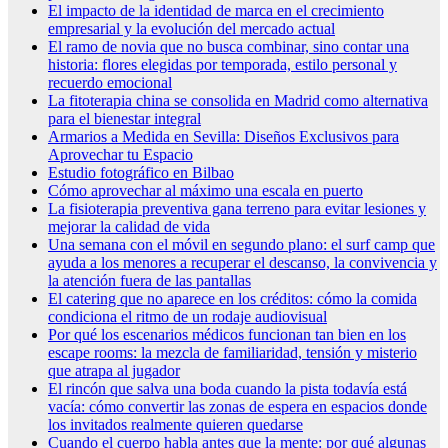
El impacto de la identidad de marca en el crecimiento
empresarial y la evolución del mercado actual
El ramo de novia que no busca combinar, sino contar una
historia: flores elegidas por temporada, estilo personal y
recuerdo emocional
La fitoterapia china se consolida en Madrid como alternativa
para el bienestar integral
Armarios a Medida en Sevilla: Diseños Exclusivos para
Aprovechar tu Espacio
Estudio fotográfico en Bilbao
Cómo aprovechar al máximo una escala en puerto
La fisioterapia preventiva gana terreno para evitar lesiones y
mejorar la calidad de vida
Una semana con el móvil en segundo plano: el surf camp que
ayuda a los menores a recuperar el descanso, la convivencia y
la atención fuera de las pantallas
El catering que no aparece en los créditos: cómo la comida
condiciona el ritmo de un rodaje audiovisual
Por qué los escenarios médicos funcionan tan bien en los
escape rooms: la mezcla de familiaridad, tensión y misterio
que atrapa al jugador
El rincón que salva una boda cuando la pista todavía está
vacía: cómo convertir las zonas de espera en espacios donde
los invitados realmente quieren quedarse
Cuando el cuerpo habla antes que la mente: por qué algunas