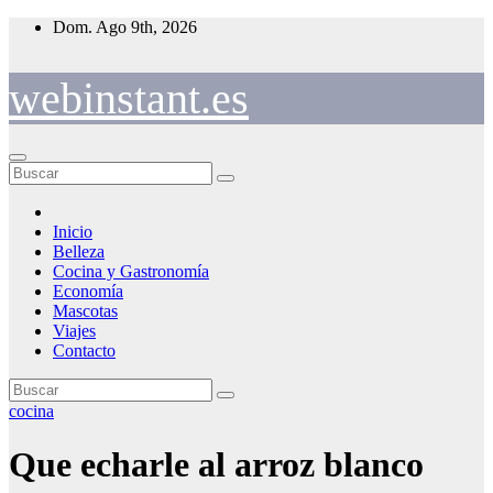
Saltar
Dom. Ago 9th, 2026
al
contenido
webinstant.es
Inicio
Belleza
Cocina y Gastronomía
Economía
Mascotas
Viajes
Contacto
cocina
Que echarle al arroz blanco