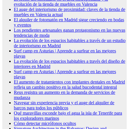
evolución de la tienda de muebles en Valencia
El auge del interiorismo de proximidad: claves de la tienda de
muebles en Valencia actual
El alquiler de fotomatón en Madrid sigue creciendo en bodas
y eventos
Los pendientes artesanales ganan protagonismo en las nuevas
tendencias de moda
La evolución de los espacios habitables a través de un estudio
de interiorismo en Madrid
Surf camp en Asturias | Aprende a surfear en las mejores
playas
La evolución de los espacios habitables a través del diseño de
interiores en Madrid
Surf camp en Asturias | Aprende a surfear en las mejores
playas
El aumento de tratamientos con implantes dentales en Madrid
refleja un cambio positivo en la salud bucodental integral
Reus registra un aumento en la demanda de servicios de
mudanza
Navegar sin experiencia previa y el auge del alquiler de
barcos para todos los públicos
Qué maravillas esconde bajo el agua la isla de Tenerife para
los exploradores marinos
Cómo detectar micrófonos ocultos
Signature Architecture in the Bahamas: Design and