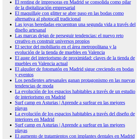
El renting de impresoras en Madrid se consolida como pilar
de la digitalización empresarial
El maquillaje con glitter se abre paso en las bodas como
alternativa al photocall tradicional
Las joyas heredadas encuentran una segunda vida a través del
diseño artesanal
Las marcas dejan de perseguir tendencias: el nuevo reto
creativo es construir universos propios
El sector del mobiliario en el área metropolitana y la
evolución de la tienda de muebles en Valencia
El auge del interiorismo de proximidad: claves de la tienda de
muebles en Valencia actual
El alquiler de fotomatón en Madrid sigue creciendo en bodas
y eventos
Los pendientes artesanales ganan protagonismo en las nuevas
tendencias de moda
La evolución de los espacios habitables a través de un estudio
de interiorismo en Madrid
Surf camp en Asturias | Aprende a surfear en las mejores
playas
La evolución de los espacios habitables a través del diseño de
interiores en Madrid
Surf camp en Asturias | Aprende a surfear en las mejores
playas
El aumento de tratamientos con implantes dentales en Madrid