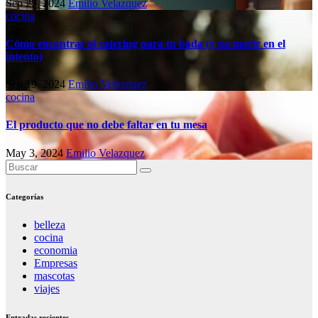
Sep 25, 2024
Emilio Velazquez
cocina
Cómo encontrar el catering para tu boda (y no morir en el
intento)
Sep 19, 2024
Emilio Velazquez
cocina
El producto que no debe faltar en tu mesa
May 3, 2024
Emilio Velazquez
Categorías
belleza
cocina
economia
Empresas
mascotas
viajes
Entradas recientes