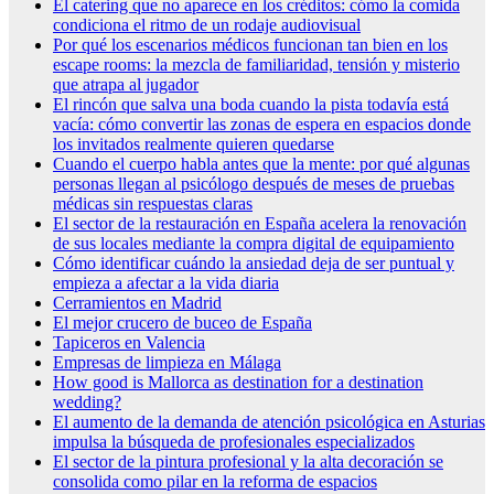
El catering que no aparece en los créditos: cómo la comida
condiciona el ritmo de un rodaje audiovisual
Por qué los escenarios médicos funcionan tan bien en los
escape rooms: la mezcla de familiaridad, tensión y misterio
que atrapa al jugador
El rincón que salva una boda cuando la pista todavía está
vacía: cómo convertir las zonas de espera en espacios donde
los invitados realmente quieren quedarse
Cuando el cuerpo habla antes que la mente: por qué algunas
personas llegan al psicólogo después de meses de pruebas
médicas sin respuestas claras
El sector de la restauración en España acelera la renovación
de sus locales mediante la compra digital de equipamiento
Cómo identificar cuándo la ansiedad deja de ser puntual y
empieza a afectar a la vida diaria
Cerramientos en Madrid
El mejor crucero de buceo de España
Tapiceros en Valencia
Empresas de limpieza en Málaga
How good is Mallorca as destination for a destination
wedding?
El aumento de la demanda de atención psicológica en Asturias
impulsa la búsqueda de profesionales especializados
El sector de la pintura profesional y la alta decoración se
consolida como pilar en la reforma de espacios