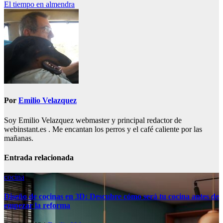
El tiempo en almendra
de
entradas
Por
Emilio Velazquez
Soy Emilio Velazquez webmaster y principal redactor de
webinstant.es . Me encantan los perros y el café caliente por las
mañanas.
Entrada relacionada
cocina
Diseño de cocinas en 3D: Descubre cómo será tu cocina antes de
empezar la reforma