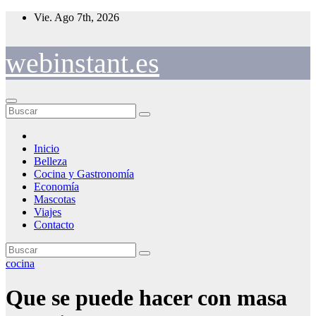
Saltar
Vie. Ago 7th, 2026
al
contenido
webinstant.es
Inicio
Belleza
Cocina y Gastronomía
Economía
Mascotas
Viajes
Contacto
cocina
Que se puede hacer con masa