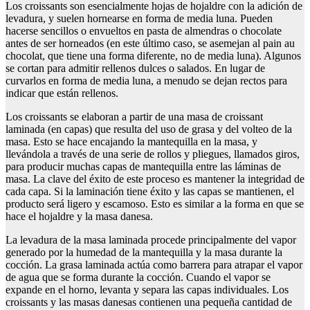
Los croissants son esencialmente hojas de hojaldre con la adición de
levadura, y suelen hornearse en forma de media luna. Pueden
hacerse sencillos o envueltos en pasta de almendras o chocolate
antes de ser horneados (en este último caso, se asemejan al pain au
chocolat, que tiene una forma diferente, no de media luna). Algunos
se cortan para admitir rellenos dulces o salados. En lugar de
curvarlos en forma de media luna, a menudo se dejan rectos para
indicar que están rellenos.
Los croissants se elaboran a partir de una masa de croissant
laminada (en capas) que resulta del uso de grasa y del volteo de la
masa. Esto se hace encajando la mantequilla en la masa, y
llevándola a través de una serie de rollos y pliegues, llamados giros,
para producir muchas capas de mantequilla entre las láminas de
masa. La clave del éxito de este proceso es mantener la integridad de
cada capa. Si la laminación tiene éxito y las capas se mantienen, el
producto será ligero y escamoso. Esto es similar a la forma en que se
hace el hojaldre y la masa danesa.
La levadura de la masa laminada procede principalmente del vapor
generado por la humedad de la mantequilla y la masa durante la
cocción. La grasa laminada actúa como barrera para atrapar el vapor
de agua que se forma durante la cocción. Cuando el vapor se
expande en el horno, levanta y separa las capas individuales. Los
croissants y las masas danesas contienen una pequeña cantidad de