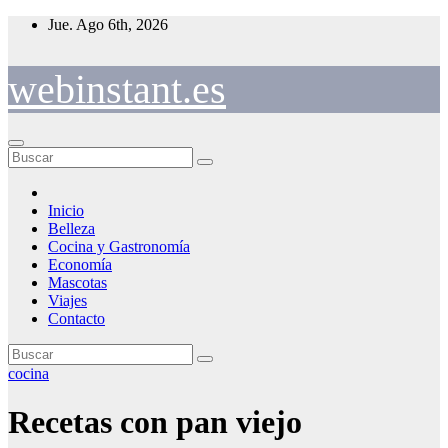
Saltar
Jue. Ago 6th, 2026
al
contenido
webinstant.es
Inicio
Belleza
Cocina y Gastronomía
Economía
Mascotas
Viajes
Contacto
cocina
Recetas con pan viejo