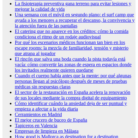
La fisioterapia preventiva gana terreno para evitar lesiones y
mejorar la calidad de vida
Una semana con el móvil en segundo plano: el surf camp que
ayuda a los menores a recuperar el descanso, la convivencia y
la atención fuera de las pantallas
El catering que no aparece en los créditos: cómo la comida
condiciona el ritmo de un rodaje audiovisual
Por qué los escenarios médicos funcionan tan bien en los
escape rooms: la mezcla de familiaridad, tensión y misterio
que atrapa al jugador
El rincón que salva una boda cuando la pista todavía está
vacía: cómo convertir las zonas de espera en espacios donde
los invitados realmente quieren quedarse
Cuando el cuerpo habla antes que la mente: por qué algunas
personas llegan al psicólogo después de meses de pruebas
médicas sin respuestas claras
El sector de la restauración en España acelera la renovación
de sus locales mediante la compra digital de equipamiento
Cómo identificar cuándo la ansiedad deja de ser puntual y
empieza a afectar a la vida diaria
Cerramientos en Madrid
El mejor crucero de buceo de España
Tapiceros en Valencia
Empresas de limpieza en Málaga
How good is Mallorca as destination for a destination