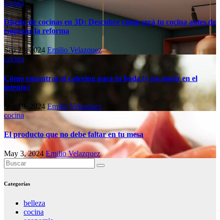
cocina
Diseño de cocinas en 3D: Descubre cómo será tu cocina antes de
empezar la reforma
Sep 25, 2024
Emilio Velazquez
cocina
Cómo encontrar el catering para tu boda (y no morir en el
intento)
Sep 19, 2024
Emilio Velazquez
cocina
El producto que no debe faltar en tu mesa
May 3, 2024
Emilio Velazquez
Categorías
belleza
cocina