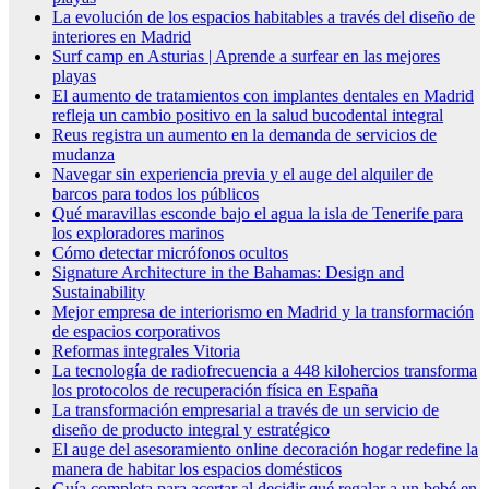
La evolución de los espacios habitables a través del diseño de
interiores en Madrid
Surf camp en Asturias | Aprende a surfear en las mejores
playas
El aumento de tratamientos con implantes dentales en Madrid
refleja un cambio positivo en la salud bucodental integral
Reus registra un aumento en la demanda de servicios de
mudanza
Navegar sin experiencia previa y el auge del alquiler de
barcos para todos los públicos
Qué maravillas esconde bajo el agua la isla de Tenerife para
los exploradores marinos
Cómo detectar micrófonos ocultos
Signature Architecture in the Bahamas: Design and
Sustainability
Mejor empresa de interiorismo en Madrid y la transformación
de espacios corporativos
Reformas integrales Vitoria
La tecnología de radiofrecuencia a 448 kilohercios transforma
los protocolos de recuperación física en España
La transformación empresarial a través de un servicio de
diseño de producto integral y estratégico
El auge del asesoramiento online decoración hogar redefine la
manera de habitar los espacios domésticos
Guía completa para acertar al decidir qué regalar a un bebé en