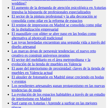
wedding?
El aumento de la demanda de atención psicológica en Asturias
impulsa la búsqueda de profesionales especializados
El sector de la pintura profesional y la alta decoración se
consolida como pilar en la reforma de espacios
El renting de impresoras en Madrid se consolida como pilar
de la digitalización empresarial
El maquillaje con glitter se abre paso en las bodas como
alternativa al photocall tradicional
Las joyas heredadas encuentran una segunda vida a través del
diseño artesanal
Las marcas dejan de perseguir tendencias: el nuevo reto
creativo es construir universos propios
El sector del mobiliario en el área metropolitana y la
evolución de la tienda de muebles en Valencia
El auge del interiorismo de proximidad: claves de la tienda de
muebles en Valencia actual
El alquiler de fotomatón en Madrid sigue creciendo en bodas
y eventos
Los pendientes artesanales ganan protagonismo en las nuevas
tendencias de moda
La evolución de los espacios habitables a través de un estudio
de interiorismo en Madrid
Surf camp en Asturias | Aprende a surfear en las mejores
playas