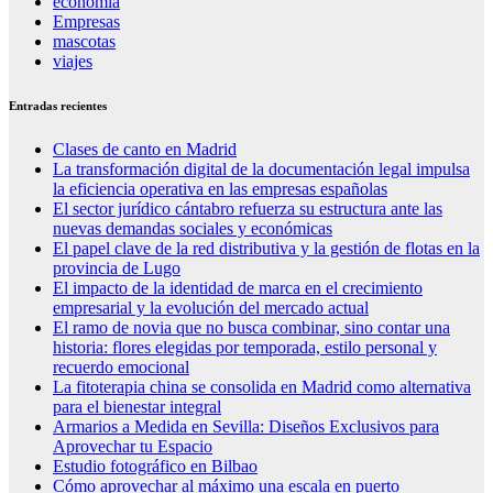
economia
Empresas
mascotas
viajes
Entradas recientes
Clases de canto en Madrid
La transformación digital de la documentación legal impulsa
la eficiencia operativa en las empresas españolas
El sector jurídico cántabro refuerza su estructura ante las
nuevas demandas sociales y económicas
El papel clave de la red distributiva y la gestión de flotas en la
provincia de Lugo
El impacto de la identidad de marca en el crecimiento
empresarial y la evolución del mercado actual
El ramo de novia que no busca combinar, sino contar una
historia: flores elegidas por temporada, estilo personal y
recuerdo emocional
La fitoterapia china se consolida en Madrid como alternativa
para el bienestar integral
Armarios a Medida en Sevilla: Diseños Exclusivos para
Aprovechar tu Espacio
Estudio fotográfico en Bilbao
Cómo aprovechar al máximo una escala en puerto