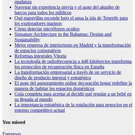
mudanza
Navegar sin experiencia previa y el auge del alquiler de
barcos para todos los públicos
Qué maravillas esconde bajo el agua la isla de Tenerife para
los exploradores marinos
Cómo detectar micrófonos ocultos
Signature Architecture in the Bahamas: Design and
Sustainability
Mejor empresa de interiorismo en Madrid y la transformación
de espacios corporativos
Reformas integrales Vitoria
La tecnología de radiofrecuencia a 448 kilohercios transforma
los protocolos de recuperación física en España
La transformación empresarial a través de un servicio de
diseño de producto integral y estratégico
El auge del asesoramiento online decoración hogar redefine la
manera de habitar los espacios domésticos
Guía completa para acertar al decidir qué regalar a un bebé en
su llegada al mundo
La importancia estratégica de la rotulación para negocios en el
entorno competitivo actual
You missed
Empresas