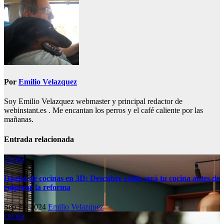
entradas
Por
Emilio Velazquez
Soy Emilio Velazquez webmaster y principal redactor de
webinstant.es . Me encantan los perros y el café caliente por las
mañanas.
Entrada relacionada
cocina
Diseño de cocinas en 3D: Descubre cómo será tu cocina antes de
empezar la reforma
Sep 25, 2024
Emilio Velazquez
cocina