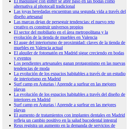
El maquillaje con glitter se abre paso en las bodas como
alternativa al photocall tradicional
Las joyas heredadas encuentran una segunda vida a través del
diseño artesanal
Las marcas dejan de perseguir tendencias: el nuevo reto
creativo es construir universos propios
El sector del mobiliario en el área metropolitana y la
evolución de la tienda de muebles en Valencia
El auge del interiorismo de proximidad: claves de la tienda de
muebles en Valencia actual
El alquiler de fotomatón en Madrid sigue creciendo en bodas
y eventos
Los pendientes artesanales ganan protagonismo en las nuevas
tendencias de moda
La evolución de los espacios habitables a través de un estudio
de interiorismo en Madrid
Surf camp en Asturias | Aprende a surfear en las mejores
playas
La evolución de los espacios habitables a través del diseño de
interiores en Madrid
Surf camp en Asturias | Aprende a surfear en las mejores
playas
El aumento de tratamientos con implantes dentales en Madrid
refleja un cambio positivo en la salud bucodental integral
Reus registra un aumento en la demanda de servicios de