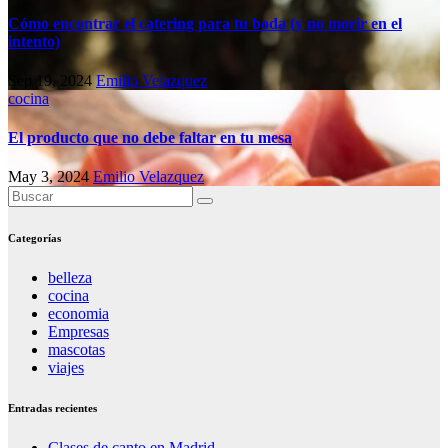
Cómo encontrar el catering para tu boda (y no morir en el
intento)
Sep 19, 2024
Emilio Velazquez
cocina
El producto que no debe faltar en tu mesa
May 3, 2024
Emilio Velazquez
Categorías
belleza
cocina
economia
Empresas
mascotas
viajes
Entradas recientes
Clases de canto en Madrid