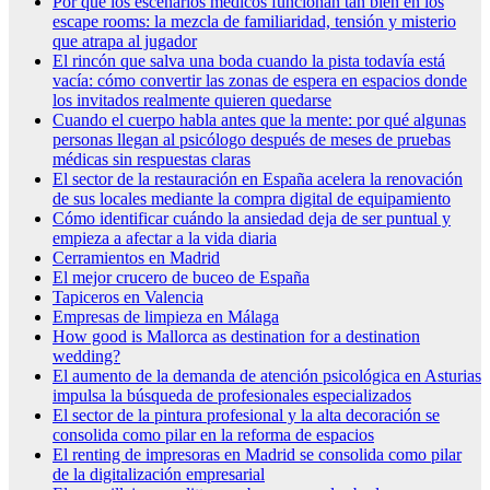
Por qué los escenarios médicos funcionan tan bien en los
escape rooms: la mezcla de familiaridad, tensión y misterio
que atrapa al jugador
El rincón que salva una boda cuando la pista todavía está
vacía: cómo convertir las zonas de espera en espacios donde
los invitados realmente quieren quedarse
Cuando el cuerpo habla antes que la mente: por qué algunas
personas llegan al psicólogo después de meses de pruebas
médicas sin respuestas claras
El sector de la restauración en España acelera la renovación
de sus locales mediante la compra digital de equipamiento
Cómo identificar cuándo la ansiedad deja de ser puntual y
empieza a afectar a la vida diaria
Cerramientos en Madrid
El mejor crucero de buceo de España
Tapiceros en Valencia
Empresas de limpieza en Málaga
How good is Mallorca as destination for a destination
wedding?
El aumento de la demanda de atención psicológica en Asturias
impulsa la búsqueda de profesionales especializados
El sector de la pintura profesional y la alta decoración se
consolida como pilar en la reforma de espacios
El renting de impresoras en Madrid se consolida como pilar
de la digitalización empresarial