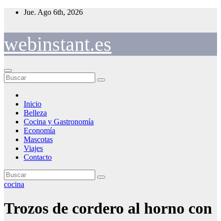
Saltar
Jue. Ago 6th, 2026
al
contenido
webinstant.es
Inicio
Belleza
Cocina y Gastronomía
Economía
Mascotas
Viajes
Contacto
cocina
Trozos de cordero al horno con