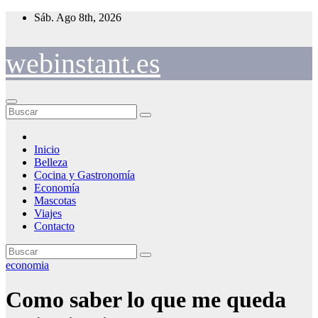
Saltar
Sáb. Ago 8th, 2026
al
contenido
webinstant.es
Inicio
Belleza
Cocina y Gastronomía
Economía
Mascotas
Viajes
Contacto
economia
Como saber lo que me queda