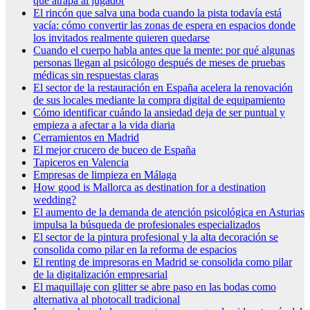
que atrapa al jugador
El rincón que salva una boda cuando la pista todavía está
vacía: cómo convertir las zonas de espera en espacios donde
los invitados realmente quieren quedarse
Cuando el cuerpo habla antes que la mente: por qué algunas
personas llegan al psicólogo después de meses de pruebas
médicas sin respuestas claras
El sector de la restauración en España acelera la renovación
de sus locales mediante la compra digital de equipamiento
Cómo identificar cuándo la ansiedad deja de ser puntual y
empieza a afectar a la vida diaria
Cerramientos en Madrid
El mejor crucero de buceo de España
Tapiceros en Valencia
Empresas de limpieza en Málaga
How good is Mallorca as destination for a destination
wedding?
El aumento de la demanda de atención psicológica en Asturias
impulsa la búsqueda de profesionales especializados
El sector de la pintura profesional y la alta decoración se
consolida como pilar en la reforma de espacios
El renting de impresoras en Madrid se consolida como pilar
de la digitalización empresarial
El maquillaje con glitter se abre paso en las bodas como
alternativa al photocall tradicional