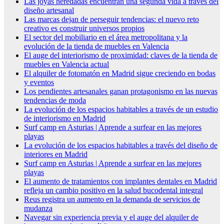
Las joyas heredadas encuentran una segunda vida a través del
diseño artesanal
Las marcas dejan de perseguir tendencias: el nuevo reto
creativo es construir universos propios
El sector del mobiliario en el área metropolitana y la
evolución de la tienda de muebles en Valencia
El auge del interiorismo de proximidad: claves de la tienda de
muebles en Valencia actual
El alquiler de fotomatón en Madrid sigue creciendo en bodas
y eventos
Los pendientes artesanales ganan protagonismo en las nuevas
tendencias de moda
La evolución de los espacios habitables a través de un estudio
de interiorismo en Madrid
Surf camp en Asturias | Aprende a surfear en las mejores
playas
La evolución de los espacios habitables a través del diseño de
interiores en Madrid
Surf camp en Asturias | Aprende a surfear en las mejores
playas
El aumento de tratamientos con implantes dentales en Madrid
refleja un cambio positivo en la salud bucodental integral
Reus registra un aumento en la demanda de servicios de
mudanza
Navegar sin experiencia previa y el auge del alquiler de