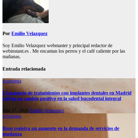
Por
Emilio Velazquez
Soy Emilio Velazquez webmaster y principal redactor de
webinstant.es . Me encantan los perros y el café caliente por las
mañanas.
Entrada relacionada
economia
El aumento de tratamientos con implantes dentales en Madrid
refleja un cambio positivo en la salud bucodental integral
Abr 27, 2026
Emilio Velazquez
economia
Reus registra un aumento en la demanda de servicios de
mudanza