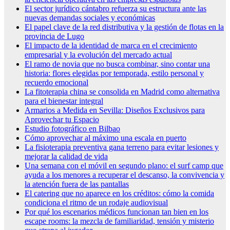
El sector jurídico cántabro refuerza su estructura ante las
nuevas demandas sociales y económicas
El papel clave de la red distributiva y la gestión de flotas en la
provincia de Lugo
El impacto de la identidad de marca en el crecimiento
empresarial y la evolución del mercado actual
El ramo de novia que no busca combinar, sino contar una
historia: flores elegidas por temporada, estilo personal y
recuerdo emocional
La fitoterapia china se consolida en Madrid como alternativa
para el bienestar integral
Armarios a Medida en Sevilla: Diseños Exclusivos para
Aprovechar tu Espacio
Estudio fotográfico en Bilbao
Cómo aprovechar al máximo una escala en puerto
La fisioterapia preventiva gana terreno para evitar lesiones y
mejorar la calidad de vida
Una semana con el móvil en segundo plano: el surf camp que
ayuda a los menores a recuperar el descanso, la convivencia y
la atención fuera de las pantallas
El catering que no aparece en los créditos: cómo la comida
condiciona el ritmo de un rodaje audiovisual
Por qué los escenarios médicos funcionan tan bien en los
escape rooms: la mezcla de familiaridad, tensión y misterio