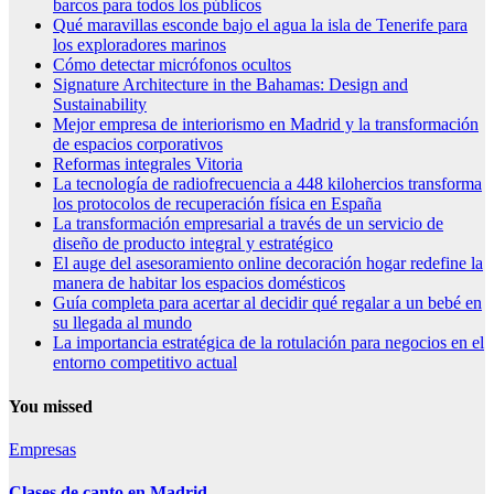
barcos para todos los públicos
Qué maravillas esconde bajo el agua la isla de Tenerife para
los exploradores marinos
Cómo detectar micrófonos ocultos
Signature Architecture in the Bahamas: Design and
Sustainability
Mejor empresa de interiorismo en Madrid y la transformación
de espacios corporativos
Reformas integrales Vitoria
La tecnología de radiofrecuencia a 448 kilohercios transforma
los protocolos de recuperación física en España
La transformación empresarial a través de un servicio de
diseño de producto integral y estratégico
El auge del asesoramiento online decoración hogar redefine la
manera de habitar los espacios domésticos
Guía completa para acertar al decidir qué regalar a un bebé en
su llegada al mundo
La importancia estratégica de la rotulación para negocios en el
entorno competitivo actual
You missed
Empresas
Clases de canto en Madrid