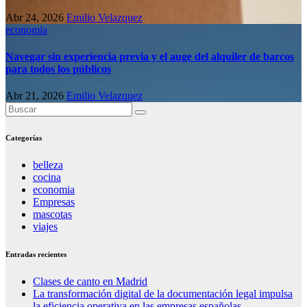
Abr 24, 2026
Emilio Velazquez
economia
Navegar sin experiencia previa y el auge del alquiler de barcos
para todos los públicos
Abr 21, 2026
Emilio Velazquez
Categorías
belleza
cocina
economia
Empresas
mascotas
viajes
Entradas recientes
Clases de canto en Madrid
La transformación digital de la documentación legal impulsa
la eficiencia operativa en las empresas españolas