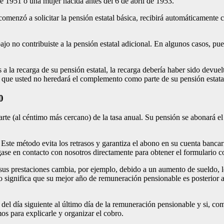
de 1951 o una mujer nacida antes del 6 de abril de 1953.
 comenzó a solicitar la pensión estatal básica, recibirá automáticamente 
abajo no contribuiste a la pensión estatal adicional. En algunos casos, 
 a la recarga de su pensión estatal, la recarga debería haber sido devuelt
a que usted no heredará el complemento como parte de su pensión estatal
0
e (al céntimo más cercano) de la tasa anual. Su pensión se abonará el 
 Este método evita los retrasos y garantiza el abono en su cuenta banc
gase en contacto con nosotros directamente para obtener el formulario c
de sus prestaciones cambia, por ejemplo, debido a un aumento de sueldo,
o significa que su mejor año de remuneración pensionable es posterior al
del día siguiente al último día de la remuneración pensionable y si, com
os para explicarle y organizar el cobro.