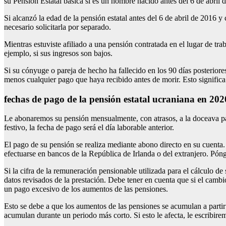
su Pensión Estatal básica si es un hombre nacido antes del 6 de abril 
Si alcanzó la edad de la pensión estatal antes del 6 de abril de 2016 y
necesario solicitarla por separado.
Mientras estuviste afiliado a una pensión contratada en el lugar de tr
ejemplo, si sus ingresos son bajos.
Si su cónyuge o pareja de hecho ha fallecido en los 90 días posteriores
menos cualquier pago que haya recibido antes de morir. Esto signific
fechas de pago de la pensión estatal ucraniana en 202
Le abonaremos su pensión mensualmente, con atrasos, a la doceava part
festivo, la fecha de pago será el día laborable anterior.
El pago de su pensión se realiza mediante abono directo en su cuenta.
efectuarse en bancos de la República de Irlanda o del extranjero. Pón
Si la cifra de la remuneración pensionable utilizada para el cálculo 
datos revisados de la prestación. Debe tener en cuenta que si el cambi
un pago excesivo de los aumentos de las pensiones.
Esto se debe a que los aumentos de las pensiones se acumulan a partir 
acumulan durante un periodo más corto. Si esto le afecta, le escribirem