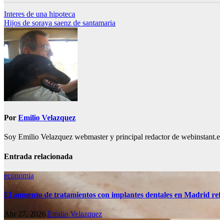
Navegación
Interes de una hipoteca
Hijos de soraya saenz de santamaria
de
entradas
Por
Emilio Velazquez
Soy Emilio Velazquez webmaster y principal redactor de webinstant.es 
Entrada relacionada
economia
El aumento de tratamientos con implantes dentales en Madrid refl
Abr 27, 2026
Emilio Velazquez