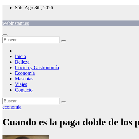
Saltar
Sáb. Ago 8th, 2026
al
contenido
webinstant.es
Inicio
Belleza
Cocina y Gastronomía
Economía
Mascotas
Viajes
Contacto
economia
Cuando es la paga doble de los p