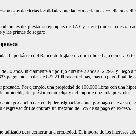
stamistas de ciertas localidades puedan ofrecerle unas condiciones difer
.
ondiciones del préstamo (ejemplos de TAE y pagos) que se muestran arri
 y las primas de seguro.
hipoteca
da al tipo básico del Banco de Inglaterra, que sube o baja con él. Est
 de 30 años, inicialmente a tipo fijo durante 2 años al 2,29% y luego a n
335 pagos mensuales de 823,21 libras esterlinas, más un pago final de 82
dir prestado. Por ejemplo, una propiedad de 100.000 libras con una hip
el inmueble, del préstamo que elija y del importe que pida prestado.
nte, por encima de cualquier asignación anual por pago en exceso, por 
su desgravación) se cobrará un máximo del 5% de su pago en exceso.
amo utilizado para comprar una propiedad. El importe de los intereses ad