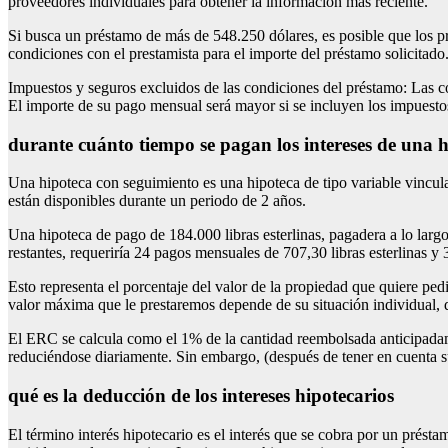
proveedores individuales para obtener la información más reciente.
Si busca un préstamo de más de 548.250 dólares, es posible que los pre
condiciones con el prestamista para el importe del préstamo solicitado
Impuestos y seguros excluidos de las condiciones del préstamo: Las c
El importe de su pago mensual será mayor si se incluyen los impuestos
durante cuánto tiempo se pagan los intereses de una 
Una hipoteca con seguimiento es una hipoteca de tipo variable vincula
están disponibles durante un periodo de 2 años.
Una hipoteca de pago de 184.000 libras esterlinas, pagadera a lo largo
restantes, requeriría 24 pagos mensuales de 707,30 libras esterlinas y 
Esto representa el porcentaje del valor de la propiedad que quiere pe
valor máxima que le prestaremos depende de su situación individual, d
El ERC se calcula como el 1% de la cantidad reembolsada anticipadame
reduciéndose diariamente. Sin embargo, (después de tener en cuenta 
qué es la deducción de los intereses hipotecarios
El término interés hipotecario es el interés que se cobra por un prést