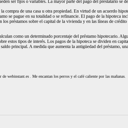
eden ser fijos o variables. La mayor parte del pago del prestatario se des
la compra de una casa u otra propiedad. En virtud de un acuerdo hipotec
o se pague en su totalidad o se refinancie. El pago de la hipoteca inclu
los préstamos sobre el capital de la vivienda y en las líneas de crédito 
lculan como un determinado porcentaje del préstamo hipotecario. Algunas
bre estos tipos de interés. Los pagos de la hipoteca se dividen en capita
al saldo principal. A medida que aumenta la antigüedad del préstamo, una
de webinstant.es . Me encantan los perros y el café caliente por las mañanas.