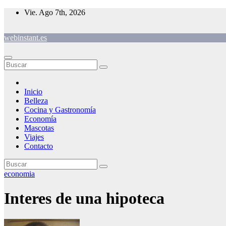
Saltar
Vie. Ago 7th, 2026
al
contenido
webinstant.es
Inicio
Belleza
Cocina y Gastronomía
Economía
Mascotas
Viajes
Contacto
economia
Interes de una hipoteca