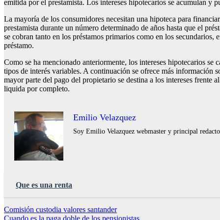
emitida por el prestamista. Los intereses hipotecarios se acumulan y pu
La mayoría de los consumidores necesitan una hipoteca para financiar 
prestamista durante un número determinado de años hasta que el préstam
se cobran tanto en los préstamos primarios como en los secundarios, en 
préstamo.
Como se ha mencionado anteriormente, los intereses hipotecarios se ca
tipos de interés variables. A continuación se ofrece más información so
mayor parte del pago del propietario se destina a los intereses frente 
liquida por completo.
Emilio Velazquez
Soy Emilio Velazquez webmaster y principal redactor 
Que es una renta
Navegación
Comisión custodia valores santander
Cuando es la paga doble de los pensionistas