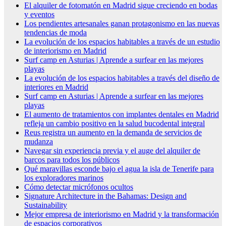
El alquiler de fotomatón en Madrid sigue creciendo en bodas
y eventos
Los pendientes artesanales ganan protagonismo en las nuevas
tendencias de moda
La evolución de los espacios habitables a través de un estudio
de interiorismo en Madrid
Surf camp en Asturias | Aprende a surfear en las mejores
playas
La evolución de los espacios habitables a través del diseño de
interiores en Madrid
Surf camp en Asturias | Aprende a surfear en las mejores
playas
El aumento de tratamientos con implantes dentales en Madrid
refleja un cambio positivo en la salud bucodental integral
Reus registra un aumento en la demanda de servicios de
mudanza
Navegar sin experiencia previa y el auge del alquiler de
barcos para todos los públicos
Qué maravillas esconde bajo el agua la isla de Tenerife para
los exploradores marinos
Cómo detectar micrófonos ocultos
Signature Architecture in the Bahamas: Design and
Sustainability
Mejor empresa de interiorismo en Madrid y la transformación
de espacios corporativos