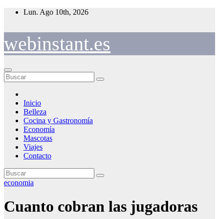
Saltar
Lun. Ago 10th, 2026
al
contenido
webinstant.es
Inicio
Belleza
Cocina y Gastronomía
Economía
Mascotas
Viajes
Contacto
economia
Cuanto cobran las jugadoras