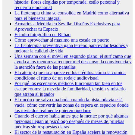
historia: flores elegidas por temporada, estilo personal y
recuerdo emocional
La fitoterapia china se consolida en Madrid como alternativa
para el bienestar integral
Armarios a Medida en Sevilla: Diseños Exclusivos para
Aprovechar tu Espacio
Estudio fotográfico en Bilbao
Cómo aprovechar al máximo una escala en puerto
La fisioterapia preventiva gana terreno para evitar lesiones y
mejorar la calidad de vida
Una semana con el móvil en segundo plano: el surf camp que
ayuda a los menores a recuperar el descanso, la convivencia y
la atención fuera de las pantallas
El catering que no aparece en los créditos: cómo la comida
condiciona el ritmo de un rodaje audiovisual
Por qué los escenarios médicos funcionan tan bien en los
escape rooms: la mezcla de familiaridad, tensión y misterio
que atrapa al jugador
El rincón que salva una boda cuando la pista todavía está
vacía: cómo convertir las zonas de espera en espacios donde
los invitados realmente quieren quedarse
Cuando el cuerpo habla antes que la mente: por qué algunas
personas llegan al psicólogo después de meses de pruebas
médicas sin respuestas claras
El sector de la restauración en España acelera la renovación