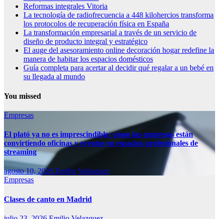
Reformas integrales Vitoria
La tecnología de radiofrecuencia a 448 kilohercios transforma
los protocolos de recuperación física en España
La transformación empresarial a través de un servicio de
diseño de producto integral y estratégico
El auge del asesoramiento online decoración hogar redefine la
manera de habitar los espacios domésticos
Guía completa para acertar al decidir qué regalar a un bebé en
su llegada al mundo
You missed
Empresas
El plató ya no es imprescindible: cómo las empresas están
convirtiendo oficinas y eventos en espacios profesionales de
streaming
agosto 10, 2026
Emilio Velazquez
Empresas
Clases de canto en Madrid
julio 23, 2026
Emilio Velazquez