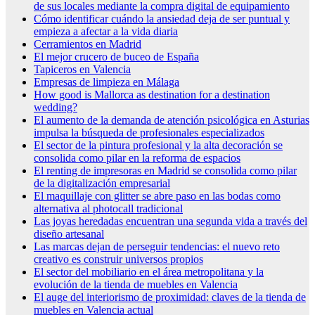
de sus locales mediante la compra digital de equipamiento
Cómo identificar cuándo la ansiedad deja de ser puntual y
empieza a afectar a la vida diaria
Cerramientos en Madrid
El mejor crucero de buceo de España
Tapiceros en Valencia
Empresas de limpieza en Málaga
How good is Mallorca as destination for a destination
wedding?
El aumento de la demanda de atención psicológica en Asturias
impulsa la búsqueda de profesionales especializados
El sector de la pintura profesional y la alta decoración se
consolida como pilar en la reforma de espacios
El renting de impresoras en Madrid se consolida como pilar
de la digitalización empresarial
El maquillaje con glitter se abre paso en las bodas como
alternativa al photocall tradicional
Las joyas heredadas encuentran una segunda vida a través del
diseño artesanal
Las marcas dejan de perseguir tendencias: el nuevo reto
creativo es construir universos propios
El sector del mobiliario en el área metropolitana y la
evolución de la tienda de muebles en Valencia
El auge del interiorismo de proximidad: claves de la tienda de
muebles en Valencia actual