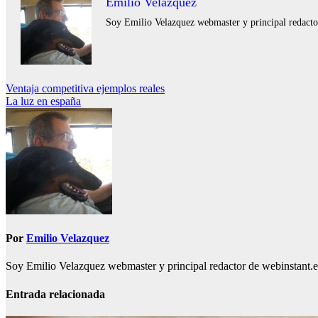
Emilio Velazquez
Soy Emilio Velazquez webmaster y principal redactor 
Navegación
Ventaja competitiva ejemplos reales
La luz en españa
de
entradas
Por
Emilio Velazquez
Soy Emilio Velazquez webmaster y principal redactor de webinstant.es 
Entrada relacionada