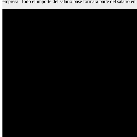
empresa. Todo el importe del salario base formará parte del salario e