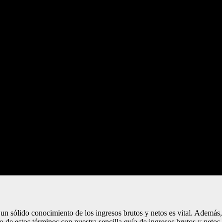
r un sólido conocimiento de los ingresos brutos y netos es vital. Ademá
 de estos términos con nuestra sencilla guía de ingresos brutos y netos 