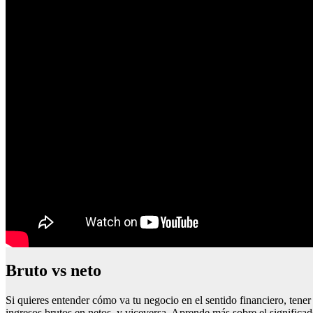
Bruto vs neto
Si quieres entender cómo va tu negocio en el sentido financiero, tene
ingresos brutos en netos, y viceversa. Aprende más sobre el significado