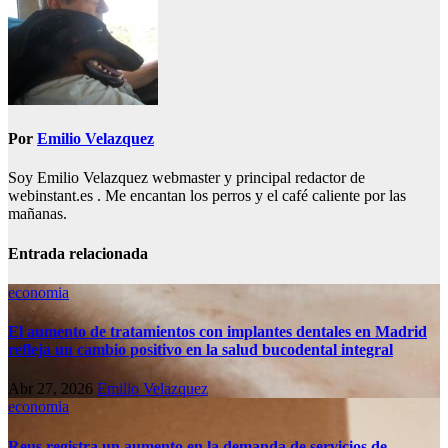
Por
Emilio Velazquez
Soy Emilio Velazquez webmaster y principal redactor de
webinstant.es . Me encantan los perros y el café caliente por las
mañanas.
Entrada relacionada
economia
El aumento de tratamientos con implantes dentales en Madrid
refleja un cambio positivo en la salud bucodental integral
Abr 27, 2026
Emilio Velazquez
economia
Reus registra un aumento en la demanda de servicios de