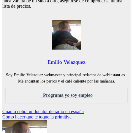
línea variará de un sitio a otro, asegúrese de comprobar la última
lista de precios.
Emilio Velazquez
Soy Emilio Velazquez webmaster y principal redactor de webinstant.es .
Me encantan los perros y el café caliente por las mañanas.
Programa yo soy empleo
Navegación
Cuanto cobra un locutor de radio en españa
Como hacer que te toque la primitiva
de
entradas