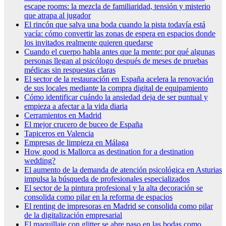
escape rooms: la mezcla de familiaridad, tensión y misterio
que atrapa al jugador
El rincón que salva una boda cuando la pista todavía está
vacía: cómo convertir las zonas de espera en espacios donde
los invitados realmente quieren quedarse
Cuando el cuerpo habla antes que la mente: por qué algunas
personas llegan al psicólogo después de meses de pruebas
médicas sin respuestas claras
El sector de la restauración en España acelera la renovación
de sus locales mediante la compra digital de equipamiento
Cómo identificar cuándo la ansiedad deja de ser puntual y
empieza a afectar a la vida diaria
Cerramientos en Madrid
El mejor crucero de buceo de España
Tapiceros en Valencia
Empresas de limpieza en Málaga
How good is Mallorca as destination for a destination
wedding?
El aumento de la demanda de atención psicológica en Asturias
impulsa la búsqueda de profesionales especializados
El sector de la pintura profesional y la alta decoración se
consolida como pilar en la reforma de espacios
El renting de impresoras en Madrid se consolida como pilar
de la digitalización empresarial
El maquillaje con glitter se abre paso en las bodas como