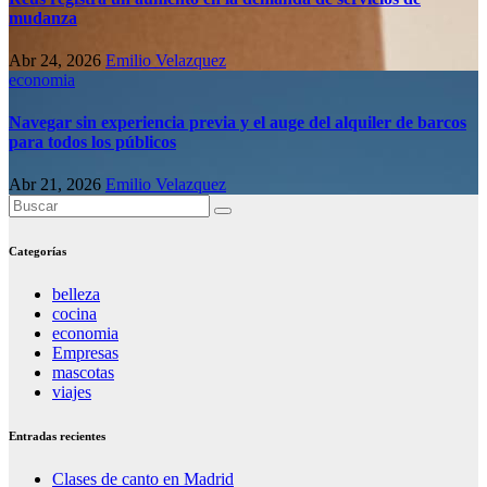
mudanza
Abr 24, 2026
Emilio Velazquez
economia
Navegar sin experiencia previa y el auge del alquiler de barcos
para todos los públicos
Abr 21, 2026
Emilio Velazquez
Categorías
belleza
cocina
economia
Empresas
mascotas
viajes
Entradas recientes
Clases de canto en Madrid