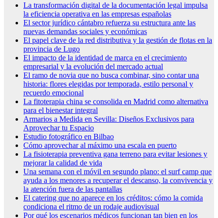
La transformación digital de la documentación legal impulsa
la eficiencia operativa en las empresas españolas
El sector jurídico cántabro refuerza su estructura ante las
nuevas demandas sociales y económicas
El papel clave de la red distributiva y la gestión de flotas en la
provincia de Lugo
El impacto de la identidad de marca en el crecimiento
empresarial y la evolución del mercado actual
El ramo de novia que no busca combinar, sino contar una
historia: flores elegidas por temporada, estilo personal y
recuerdo emocional
La fitoterapia china se consolida en Madrid como alternativa
para el bienestar integral
Armarios a Medida en Sevilla: Diseños Exclusivos para
Aprovechar tu Espacio
Estudio fotográfico en Bilbao
Cómo aprovechar al máximo una escala en puerto
La fisioterapia preventiva gana terreno para evitar lesiones y
mejorar la calidad de vida
Una semana con el móvil en segundo plano: el surf camp que
ayuda a los menores a recuperar el descanso, la convivencia y
la atención fuera de las pantallas
El catering que no aparece en los créditos: cómo la comida
condiciona el ritmo de un rodaje audiovisual
Por qué los escenarios médicos funcionan tan bien en los