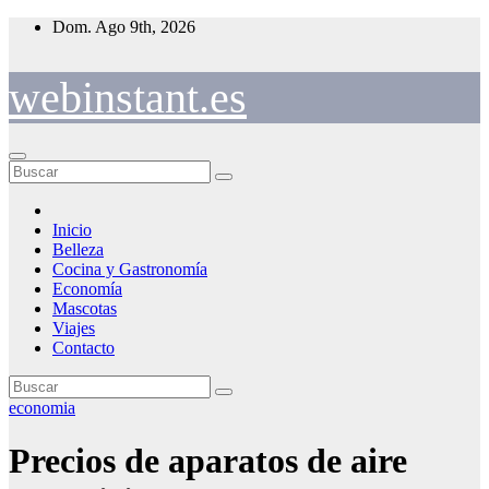
Saltar
Dom. Ago 9th, 2026
al
contenido
webinstant.es
Inicio
Belleza
Cocina y Gastronomía
Economía
Mascotas
Viajes
Contacto
economia
Precios de aparatos de aire