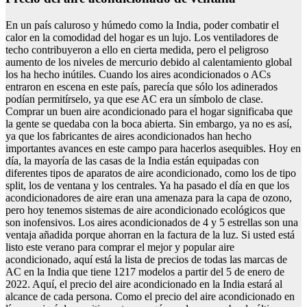
En un país caluroso y húmedo como la India, poder combatir el
calor en la comodidad del hogar es un lujo. Los ventiladores de
techo contribuyeron a ello en cierta medida, pero el peligroso
aumento de los niveles de mercurio debido al calentamiento global
los ha hecho inútiles. Cuando los aires acondicionados o ACs
entraron en escena en este país, parecía que sólo los adinerados
podían permitírselo, ya que ese AC era un símbolo de clase.
Comprar un buen aire acondicionado para el hogar significaba que
la gente se quedaba con la boca abierta. Sin embargo, ya no es así,
ya que los fabricantes de aires acondicionados han hecho
importantes avances en este campo para hacerlos asequibles. Hoy en
día, la mayoría de las casas de la India están equipadas con
diferentes tipos de aparatos de aire acondicionado, como los de tipo
split, los de ventana y los centrales. Ya ha pasado el día en que los
acondicionadores de aire eran una amenaza para la capa de ozono,
pero hoy tenemos sistemas de aire acondicionado ecológicos que
son inofensivos. Los aires acondicionados de 4 y 5 estrellas son una
ventaja añadida porque ahorran en la factura de la luz. Si usted está
listo este verano para comprar el mejor y popular aire
acondicionado, aquí está la lista de precios de todas las marcas de
AC en la India que tiene 1217 modelos a partir del 5 de enero de
2022. Aquí, el precio del aire acondicionado en la India estará al
alcance de cada persona. Como el precio del aire acondicionado en