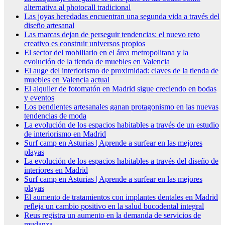
alternativa al photocall tradicional
Las joyas heredadas encuentran una segunda vida a través del
diseño artesanal
Las marcas dejan de perseguir tendencias: el nuevo reto
creativo es construir universos propios
El sector del mobiliario en el área metropolitana y la
evolución de la tienda de muebles en Valencia
El auge del interiorismo de proximidad: claves de la tienda de
muebles en Valencia actual
El alquiler de fotomatón en Madrid sigue creciendo en bodas
y eventos
Los pendientes artesanales ganan protagonismo en las nuevas
tendencias de moda
La evolución de los espacios habitables a través de un estudio
de interiorismo en Madrid
Surf camp en Asturias | Aprende a surfear en las mejores
playas
La evolución de los espacios habitables a través del diseño de
interiores en Madrid
Surf camp en Asturias | Aprende a surfear en las mejores
playas
El aumento de tratamientos con implantes dentales en Madrid
refleja un cambio positivo en la salud bucodental integral
Reus registra un aumento en la demanda de servicios de
mudanza