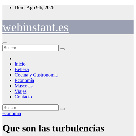
Saltar
Dom. Ago 9th, 2026
al
contenido
webinstant.es
Inicio
Belleza
Cocina y Gastronomía
Economía
Mascotas
Viajes
Contacto
economia
Que son las turbulencias