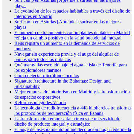
Surf camp en Asturias | Aprende a surfear en las mejores
playas
La evolución de los espacios habitables a través del diseño de
interiores en Madrid
Surf camp en Asturias | Aprende a surfear en las mejores
playas
El aumento de tratamientos con implantes dentales en Madrid
refleja un cambio positivo en la salud bucodental integral
Reus registra un aumento en la demanda de servicios de
mudanza
Navegar sin experiencia previa y el auge del alquiler de
barcos para todos los públicos
Qué maravillas esconde bajo el agua la isla de Tenerife para
los exploradores marinos
Cómo detectar micrófonos ocultos
Signature Architecture in the Bahamas: Design and
Sustainability
Mejor empresa de interiorismo en Madrid y la transformación
de espacios corporativos
Reformas integrales Vitoria
La tecnología de radiofrecuencia a 448 kilohercios transforma
los protocolos de recuperación física en España
La transformación empresarial a través de un servicio de
diseño de producto integral y estratégico
El auge del asesoramiento online decoración hogar redefine la