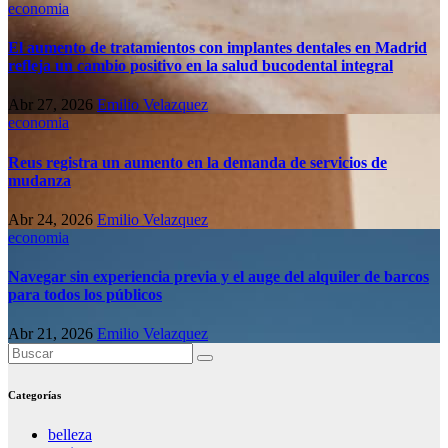
economia
El aumento de tratamientos con implantes dentales en Madrid
refleja un cambio positivo en la salud bucodental integral
Abr 27, 2026
Emilio Velazquez
economia
Reus registra un aumento en la demanda de servicios de
mudanza
Abr 24, 2026
Emilio Velazquez
economia
Navegar sin experiencia previa y el auge del alquiler de barcos
para todos los públicos
Abr 21, 2026
Emilio Velazquez
Categorías
belleza