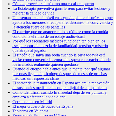
Cómo aprovechar al máximo una escala en puerto
La fisioterapia preventiva gana terreno para evitar lesiones y
mejorar la calidad de vida
Una semana con el móvil en segundo plano: el surf camp que
ayuda a los menores a recuperar el descanso, la convivencia y
la atención fuera de las pantallas
El catering que no aparece en los créditos: cómo la comida
condiciona el ritmo de un rodaje audiovisual
Por qué los escenarios médicos funcionan tan bien en los
escape rooms: la mezcla de familiaridad, tensión y misterio
que atrapa al jugador
El rincón que salva una boda cuando la pista todavía está
vacía: cómo convertir las zonas de espera en espacios donde
los invitados realmente quieren quedarse
Cuando el cuerpo habla antes que la mente: por qué algunas
personas llegan al psicólogo después de meses de pruebas
médicas sin respuestas claras
El sector de la restauración en España acelera la renovación
de sus locales mediante la compra digital de equipamiento
Cómo identificar cuándo la ansiedad deja de ser puntual y
empieza a afectar a la vida diaria
Cerramientos en Madrid
El mejor crucero de buceo de España
Tapiceros en Valencia
Empresas de limpieza en Málaga