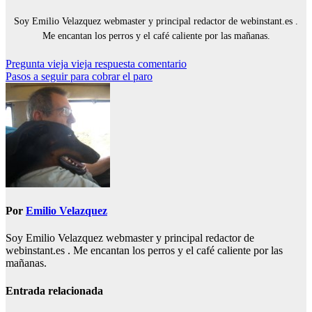
Soy Emilio Velazquez webmaster y principal redactor de webinstant.es .
Me encantan los perros y el café caliente por las mañanas.
Navegación
Pregunta vieja vieja respuesta comentario
Pasos a seguir para cobrar el paro
de
entradas
Por
Emilio Velazquez
Soy Emilio Velazquez webmaster y principal redactor de
webinstant.es . Me encantan los perros y el café caliente por las
mañanas.
Entrada relacionada