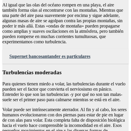
Al igual que las olas del océano rompen en una playa, el aire
también forma olas al encontrarse con las montañas. Mientras que
una parte del aire pasa suavemente por encima y sigue adelante,
algunas masas de aire se agolpan contra las propias montañas, sin
poder ir más allá. Estas «ondas de montaña» pueden propagarse
como amplias y suaves oscilaciones en la atmósfera, pero también
pueden romperse en muchas corrientes tumultuosas, que
experimentamos como turbulencia.
Supernet bancosantander es particulares
Turbulencias moderadas
Para quienes tienen miedo a volar, las turbulencias durante el vuelo
pueden ser el factor que convierta el nerviosismo en pánico.
Entender lo que son las turbulencias -y por qué no son tan malas-
suele ser el primer paso para calmarse mientras se está en el aire.
Volar puede ser intrínsecamente aterrador. Al fin y al cabo, los seres
humanos evolucionaron con dos piernas para estar de pie en lugar
de con alas para volar. Esta completa falta de disposición biológica
hacia el vuelo hace comprensible la incomodidad en el aire. Esos
pequeños movimientos en el aire y las diversas formas de