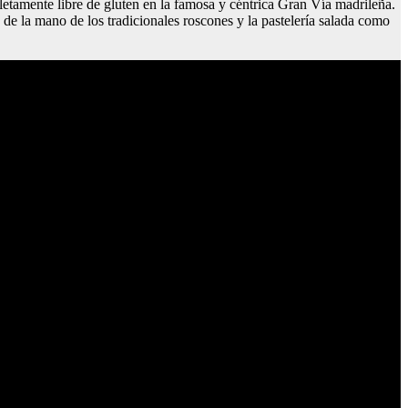
pletamente libre de gluten en la famosa y céntrica Gran Vía madrileña.
de la mano de los tradicionales roscones y la pastelería salada como