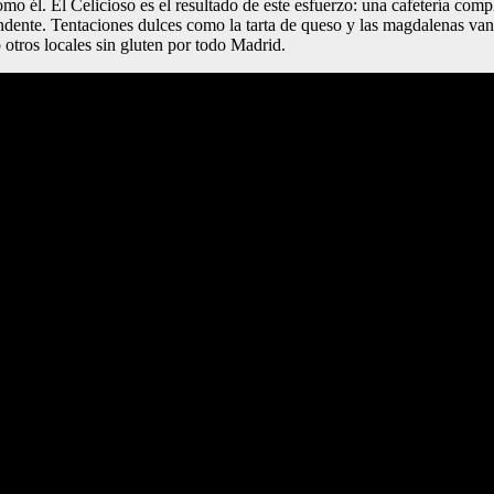
omo él. El Celicioso es el resultado de este esfuerzo: una cafetería com
dente. Tentaciones dulces como la tarta de queso y las magdalenas van 
o otros locales sin gluten por todo Madrid.