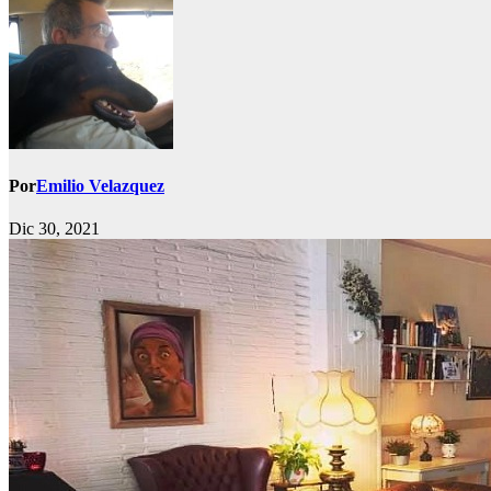
Por
Emilio Velazquez
Dic 30, 2021