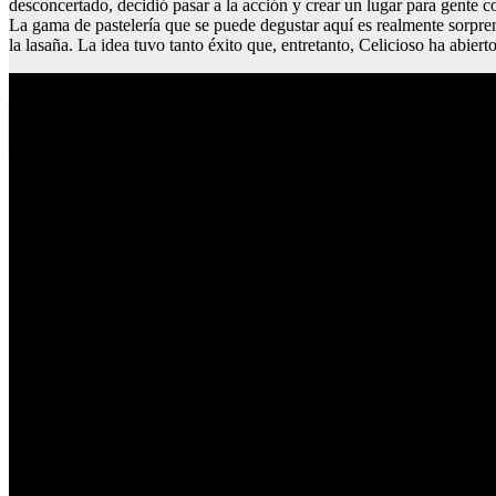
desconcertado, decidió pasar a la acción y crear un lugar para gente c
La gama de pastelería que se puede degustar aquí es realmente sorpren
la lasaña. La idea tuvo tanto éxito que, entretanto, Celicioso ha abiert
Peluqueria canina madrid centro