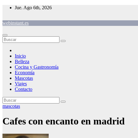
Saltar
Jue. Ago 6th, 2026
al
contenido
webinstant.es
Inicio
Belleza
Cocina y Gastronomía
Economía
Mascotas
Viajes
Contacto
mascotas
Cafes con encanto en madrid