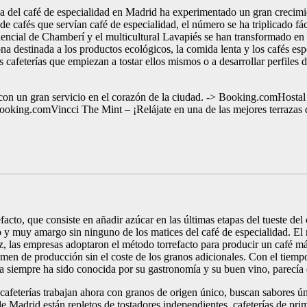
a del café de especialidad en Madrid ha experimentado un gran crecimie
de cafés que servían café de especialidad, el número se ha triplicado f
dencial de Chamberí y el multicultural Lavapiés se han transformado en 
destinada a los productos ecológicos, la comida lenta y los cafés espe
feterías que empiezan a tostar ellos mismos o a desarrollar perfiles d
on un gran servicio en el corazón de la ciudad. -> Booking.comHostal P
 Booking.comVincci The Mint – ¡Relájate en una de las mejores terrazas 
facto, que consiste en añadir azúcar en las últimas etapas del tueste de
 y muy amargo sin ninguno de los matices del café de especialidad. El 
casez, las empresas adoptaron el método torrefacto para producir un caf
men de producción sin el coste de los granos adicionales. Con el tiemp
ña siempre ha sido conocida por su gastronomía y su buen vino, parecía 
afeterías trabajan ahora con granos de origen único, buscan sabores ún
 de Madrid están repletos de tostadores independientes, cafeterías de pr