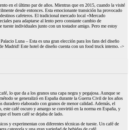
nto en el último par de años. Mientras que en 2015, cuando la visité
ácilmente desde entonces. Esta emocionante transición ha provocado
destinos cafeteros. El tradicional mercado local «Mercado
ciales para adaptarse al lento pero constante cambio de
e tueste individuales junto con un tostador amigo. Pero me estoy
alacio Luna – Esta es una gran elección para los fans del diseño
de Madrid! Este hotel de diseño cuenta con un food truck interno. ->
l café, lo que da a los granos una capa negra y pegajosa. Aunque se
método se generalizó en España durante la Guerra Civil de los años
é más duradero elaborado con granos de menor calidad. Además, el
o, este café oscuro y amargo se convirtió en la norma en España, y
que el buen café se dejaba de lado.
icos y experimentan con diferentes técnicas de tueste. Un café de
imera categoría y una gran variedad de bebidas de café.