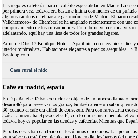
Las mejores cafeterías para el café de especialidad en MadridLa escen
por primera vez, todavía era bastante íntima con menos de un puñado 
algunos cambios en el paisaje gastronómico de Madrid. El barrio resi
Vallehermoso» de Chamberí se ha ampliado recientemente con una zona 
comportamiento de los consumidores. Por último, vemos cada vez más ca
adelantando, aquí hay una lista de todos los grandes lugares.
Amor de Dios 17 Boutique Hotel – Aparthotel con elegantes suites y c
interior minimalista. Habitaciones elegantes a precios asequibles. ->
Booking.com
Casa rural el nido
Cafés en madrid, españa
En España, el café básico suele ser objeto de un proceso llamado torre
desarrolló para preservar los granos, también añade un sabor quemado
30, cuando el café era difícil de conseguir. Para contrarrestar la es
azúcar aumentaba el peso del café, con lo que se incrementaba el volu
todavía hoy es popular en las tiendas y cafeterías. Mientras que Espa
Pero las cosas han cambiado en los últimos cinco años. Las pequeñas c
gran sabor no está fuera de alcance. Hoy en día, los barrios del norte