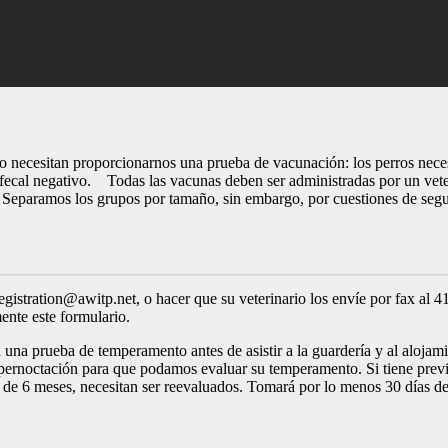
o necesitan proporcionarnos una prueba de vacunación: los perros necesi
al negativo. Todas las vacunas deben ser administradas por un veterin
d. Separamos los grupos por tamaño, sin embargo, por cuestiones de seg
egistration@awitp.net
, o hacer que su veterinario los envíe por fax a
ente este formulario.
na prueba de temperamento antes de asistir a la guardería y al alojamien
r pernoctación para que podamos evaluar su temperamento. Si tiene prev
 de 6 meses, necesitan ser reevaluados. Tomará por lo menos 30 días d