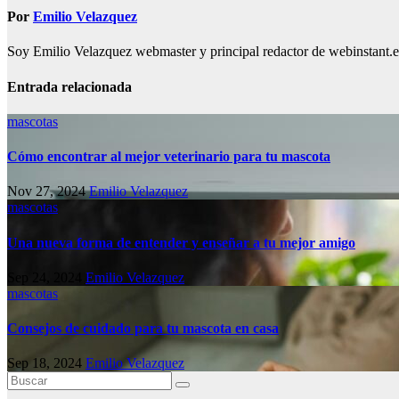
Por
Emilio Velazquez
Soy Emilio Velazquez webmaster y principal redactor de webinstant.es 
Entrada relacionada
mascotas
Cómo encontrar al mejor veterinario para tu mascota
Nov 27, 2024
Emilio Velazquez
mascotas
Una nueva forma de entender y enseñar a tu mejor amigo
Sep 24, 2024
Emilio Velazquez
mascotas
Consejos de cuidado para tu mascota en casa
Sep 18, 2024
Emilio Velazquez