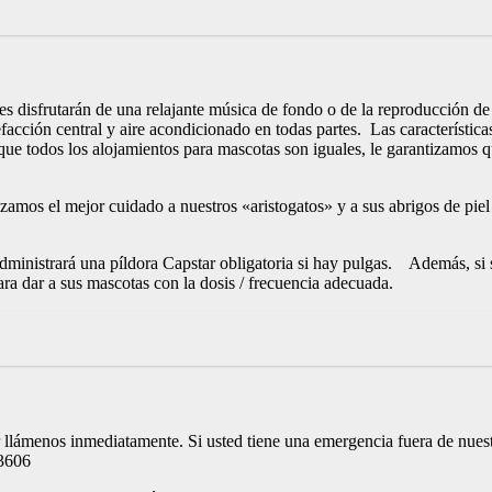
disfrutarán de una relajante música de fondo o de la reproducción de la
facción central y aire acondicionado en todas partes. Las característic
ue todos los alojamientos para mascotas son iguales, le garantizamos 
izamos el mejor cuidado a nuestros «aristogatos» y a sus abrigos de pie
 administrará una píldora Capstar obligatoria si hay pulgas. Además, s
ra dar a sus mascotas con la dosis / frecuencia adecuada.
 llámenos inmediatamente. Si usted tiene una emergencia fuera de nuest
3606