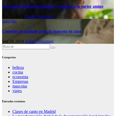
Una nueva forma de entender y enseñar a tu mejor amigo
Sep 24, 2024
Emilio Velazquez
mascotas
Consejos de cuidado para tu mascota en casa
Sep 18, 2024
Emilio Velazquez
Categorías
belleza
cocina
economia
Empresas
mascotas
viajes
Entradas recientes
Clases de canto en Madrid