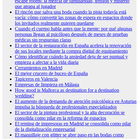
escape rooms: la mezcla de familiaridad, tensión y misterio
que atrapa al jugador
El rincón que salva una boda cuando la pista todavía está
vacía: cómo convertir las zonas de espera en espacios donde
los invitados realmente quieren quedarse
Cuando el cuerpo habla antes que la mente: por qué algunas
personas llegan al psicólogo después de meses de pruebas
médicas sin respuestas claras
El sector de la restauración en España acelera la renovación
de sus locales mediante la compra digital de equipamiento
Cómo identificar cuándo la ansiedad deja de ser puntual y
empieza a afectar a la vida diaria
Cerramientos en Madrid
El mejor crucero de buceo de España
Tapiceros en Valencia
Empresas de limpieza en Málaga
How good is Mallorca as destination for a destination
wedding?
El aumento de la demanda de atención psicológica en Asturias
impulsa la búsqueda de profesionales especializados
El sector de la pintura profesional y la alta decoración se
consolida como pilar en la reforma de espacios
El renting de impresoras en Madrid se consolida como pilar
de la digitalización empresarial
El maquillaje con glitter se abre paso en las bodas como