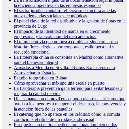
La transformación digital de la documentación legal impulsa
la eficiencia operativa en las empresas españolas
El sector jurídico cántabro refuerza su estructura ante las
nuevas demandas sociales y económicas
El papel clave de la red distributiva y la gestión de flotas en la
provincia de Lugo
El impacto de la identidad de marca en el crecimiento
empresarial y la evolución del mercado actual
El ramo de novia que no busca combinar, sino contar una
historia: flores elegidas por temporada, estilo personal y
recuerdo emocional
La fitoterapia china se consolida en Madrid como alternativa
para el bienestar integral
Armarios a Medida en Sevilla: Diseños Exclusivos para
Aprovechar tu Espacio
Estudio fotográfico en Bilbao
Cómo aprovechar al máximo una escala en puerto
La fisioterapia preventiva gana terreno para evitar lesiones y
mejorar la calidad de vida
Una semana con el móvil en segundo plano: el surf camp que
ayuda a los menores a recuperar el descanso, la convivencia y
la atención fuera de las pantallas
El catering que no aparece en los créditos: cómo la comida
condiciona el ritmo de un rodaje audiovisual
Por qué los escenarios médicos funcionan tan bien en los