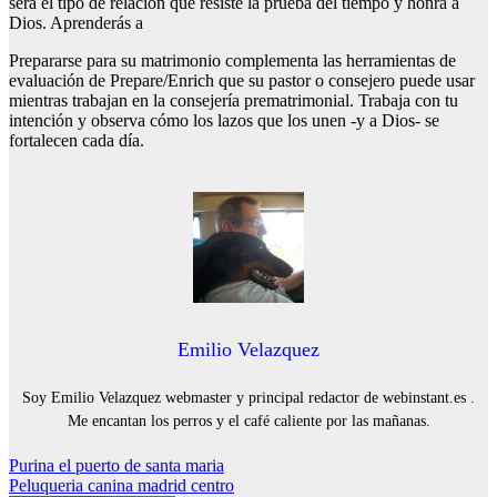
será el tipo de relación que resiste la prueba del tiempo y honra a
Dios. Aprenderás a
Prepararse para su matrimonio complementa las herramientas de
evaluación de Prepare/Enrich que su pastor o consejero puede usar
mientras trabajan en la consejería prematrimonial. Trabaja con tu
intención y observa cómo los lazos que los unen -y a Dios- se
fortalecen cada día.
Emilio Velazquez
Soy Emilio Velazquez webmaster y principal redactor de webinstant.es .
Me encantan los perros y el café caliente por las mañanas.
Navegación
Purina el puerto de santa maria
Peluqueria canina madrid centro