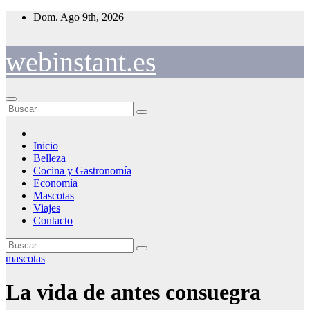
Saltar
Dom. Ago 9th, 2026
al
contenido
webinstant.es
Inicio
Belleza
Cocina y Gastronomía
Economía
Mascotas
Viajes
Contacto
mascotas
La vida de antes consuegra