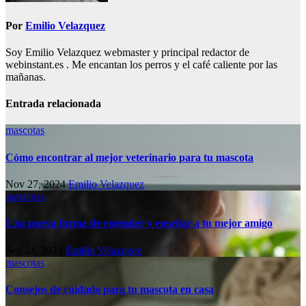
Por
Emilio Velazquez
Soy Emilio Velazquez webmaster y principal redactor de
webinstant.es . Me encantan los perros y el café caliente por las
mañanas.
Entrada relacionada
mascotas
Cómo encontrar al mejor veterinario para tu mascota
Nov 27, 2024
Emilio Velazquez
mascotas
Una nueva forma de entender y enseñar a tu mejor amigo
Sep 24, 2024
Emilio Velazquez
mascotas
Consejos de cuidado para tu mascota en casa