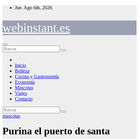
Saltar
Jue. Ago 6th, 2026
al
contenido
webinstant.es
Inicio
Belleza
Cocina y Gastronomía
Economía
Mascotas
Viajes
Contacto
mascotas
Purina el puerto de santa