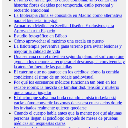
historia: flores elegidas por temporada, estilo personal y
recuerdo emocional
La fitoterapia china se consolida en Madrid como alternativa
para el bienestar integral
Armarios a Medida en Sevilla: Diseños Exclusivos para
Aprovechar tu Espacio
Estudio fotográfico en Bilbao
Cómo aprovechar al máximo una escala en puerto
La fisioterapia preventiva gana terreno para evitar lesiones y
mejorar la calidad de vida
Una semana con el móvil en segundo plano: el surf camp que
ayuda a los menores a recuperar el descanso, la convivencia y
la atención fuera de las pantallas
El catering que no aparece en los créditos: cómo la comida
condiciona el ritmo de un rodaje audiovisual
Por qué los escenarios médicos funcionan tan bien en los
escape rooms: la mezcla de familiaridad, tensión y misterio
que atrapa al jugador
El rincón que salva una boda cuando la pista todavía está
vacía: cómo convertir las zonas de espera en espacios donde
los invitados realmente quieren quedarse
Cuando el cuerpo habla antes que la mente: por qué algunas
personas llegan al psicólogo después de meses de pruebas
médicas sin respuestas claras