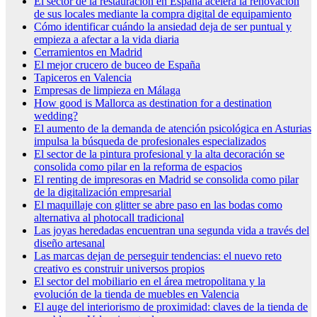
El sector de la restauración en España acelera la renovación
de sus locales mediante la compra digital de equipamiento
Cómo identificar cuándo la ansiedad deja de ser puntual y
empieza a afectar a la vida diaria
Cerramientos en Madrid
El mejor crucero de buceo de España
Tapiceros en Valencia
Empresas de limpieza en Málaga
How good is Mallorca as destination for a destination
wedding?
El aumento de la demanda de atención psicológica en Asturias
impulsa la búsqueda de profesionales especializados
El sector de la pintura profesional y la alta decoración se
consolida como pilar en la reforma de espacios
El renting de impresoras en Madrid se consolida como pilar
de la digitalización empresarial
El maquillaje con glitter se abre paso en las bodas como
alternativa al photocall tradicional
Las joyas heredadas encuentran una segunda vida a través del
diseño artesanal
Las marcas dejan de perseguir tendencias: el nuevo reto
creativo es construir universos propios
El sector del mobiliario en el área metropolitana y la
evolución de la tienda de muebles en Valencia
El auge del interiorismo de proximidad: claves de la tienda de