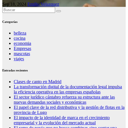
Sep 18, 2024
Emilio Velazquez
Categorías
belleza
cocina
economia
Empresas
mascotas
viajes
Entradas recientes
Clases de canto en Madrid
La transformación digital de la documentación legal impulsa
la eficiencia operativa en las empresas españolas
El sector jurídico cántabro refuerza su estructura ante las
nuevas demandas sociales y económicas
El papel clave de la red distributiva y la gestión de flotas en la
provincia de Lugo
El impacto de la identidad de marca en el crecimiento
empresarial y la evolución del mercado actual
El ramo de novia que no busca combinar, sino contar una