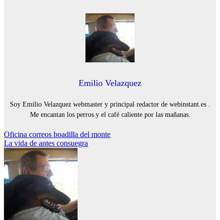
Emilio Velazquez
Soy Emilio Velazquez webmaster y principal redactor de webinstant.es .
Me encantan los perros y el café caliente por las mañanas.
Navegación
Oficina correos boadilla del monte
La vida de antes consuegra
de
entradas