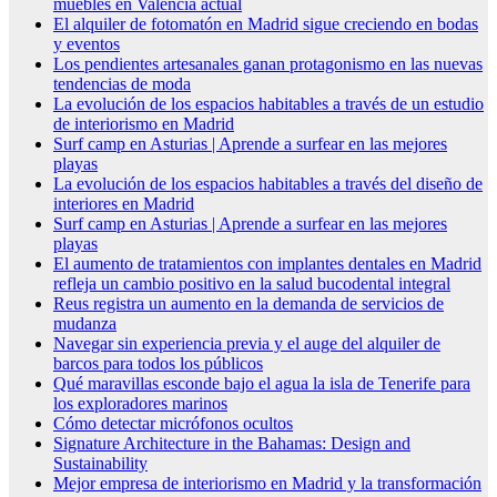
muebles en Valencia actual
El alquiler de fotomatón en Madrid sigue creciendo en bodas
y eventos
Los pendientes artesanales ganan protagonismo en las nuevas
tendencias de moda
La evolución de los espacios habitables a través de un estudio
de interiorismo en Madrid
Surf camp en Asturias | Aprende a surfear en las mejores
playas
La evolución de los espacios habitables a través del diseño de
interiores en Madrid
Surf camp en Asturias | Aprende a surfear en las mejores
playas
El aumento de tratamientos con implantes dentales en Madrid
refleja un cambio positivo en la salud bucodental integral
Reus registra un aumento en la demanda de servicios de
mudanza
Navegar sin experiencia previa y el auge del alquiler de
barcos para todos los públicos
Qué maravillas esconde bajo el agua la isla de Tenerife para
los exploradores marinos
Cómo detectar micrófonos ocultos
Signature Architecture in the Bahamas: Design and
Sustainability
Mejor empresa de interiorismo en Madrid y la transformación