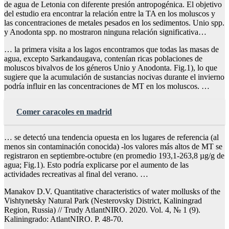
de agua de Letonia con diferente presión antropogénica. El objetivo
del estudio era encontrar la relación entre la TA en los moluscos y
las concentraciones de metales pesados en los sedimentos. Unio spp.
y Anodonta spp. no mostraron ninguna relación significativa…
… la primera visita a los lagos encontramos que todas las masas de
agua, excepto Sarkandaugava, contenían ricas poblaciones de
moluscos bivalvos de los géneros Unio y Anodonta. Fig.1), lo que
sugiere que la acumulación de sustancias nocivas durante el invierno
podría influir en las concentraciones de MT en los moluscos. …
Comer caracoles en madrid
… se detectó una tendencia opuesta en los lugares de referencia (al
menos sin contaminación conocida) -los valores más altos de MT se
registraron en septiembre-octubre (en promedio 193,1-263,8 µg/g de
agua; Fig.1). Esto podría explicarse por el aumento de las
actividades recreativas al final del verano. …
Manakov D.V. Quantitative characteristics of water mollusks of the
Vishtynetsky Natural Park (Nesterovsky District, Kaliningrad
Region, Russia) // Trudy AtlantNIRO. 2020. Vol. 4, № 1 (9).
Kaliningrado: AtlantNIRO. P. 48-70.