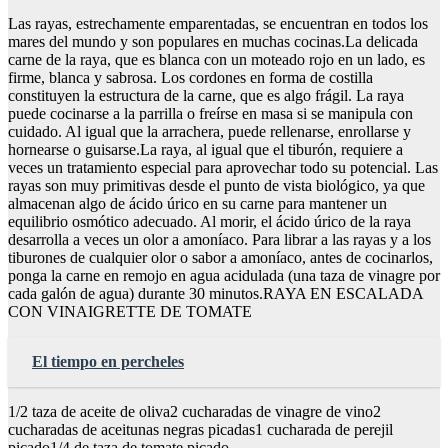
Las rayas, estrechamente emparentadas, se encuentran en todos los
mares del mundo y son populares en muchas cocinas.La delicada
carne de la raya, que es blanca con un moteado rojo en un lado, es
firme, blanca y sabrosa. Los cordones en forma de costilla
constituyen la estructura de la carne, que es algo frágil. La raya
puede cocinarse a la parrilla o freírse en masa si se manipula con
cuidado. Al igual que la arrachera, puede rellenarse, enrollarse y
hornearse o guisarse.La raya, al igual que el tiburón, requiere a
veces un tratamiento especial para aprovechar todo su potencial. Las
rayas son muy primitivas desde el punto de vista biológico, ya que
almacenan algo de ácido úrico en su carne para mantener un
equilibrio osmótico adecuado. Al morir, el ácido úrico de la raya
desarrolla a veces un olor a amoníaco. Para librar a las rayas y a los
tiburones de cualquier olor o sabor a amoníaco, antes de cocinarlos,
ponga la carne en remojo en agua acidulada (una taza de vinagre por
cada galón de agua) durante 30 minutos.RAYA EN ESCALADA
CON VINAIGRETTE DE TOMATE
El tiempo en percheles
1/2 taza de aceite de oliva2 cucharadas de vinagre de vino2
cucharadas de aceitunas negras picadas1 cucharada de perejil
picado1/4 de taza de tomate picado