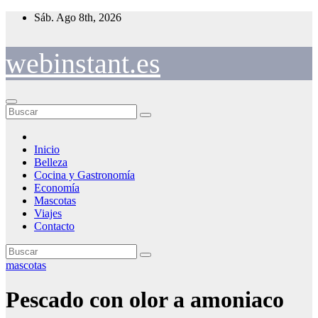
Saltar
Sáb. Ago 8th, 2026
al
contenido
webinstant.es
Inicio
Belleza
Cocina y Gastronomía
Economía
Mascotas
Viajes
Contacto
mascotas
Pescado con olor a amoniaco