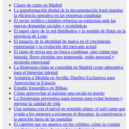
Clases de canto en Madrid
La transformación digital de la documentación legal impulsa
la eficiencia operativa en las empresas españolas
El sector jurídico cántabro refuerza su estructura ante las
nuevas demandas sociales y económicas
El papel clave de la red distributiva y la gestión de flotas en la
provincia de Lugo
El impacto de la identidad de marca en el crecimiento
empresarial y la evolución del mercado actual
El ramo de novia que no busca combinar, sino contar una
historia: flores elegidas por temporada, estilo personal y
recuerdo emocional
La fitoterapia china se consolida en Madrid como alternativa
para el bienestar integral
Armarios a Medida en Sevilla: Diseños Exclusivos para
Aprovechar tu Espacio
Estudio fotográfico en Bilbao
Cómo aprovechar al máximo una escala en puerto
La fisioterapia preventiva gana terreno para evitar lesiones y
mejorar la calidad de vida
Una semana con el móvil en segundo plano: el surf camp que
ayuda a los menores a recuperar el descanso, la convivencia y
la atención fuera de las pantallas
El catering que no aparece en los créditos: cómo la comida