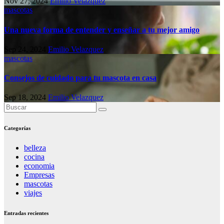
Nov 27, 2024
Emilio Velazquez
mascotas
Una nueva forma de entender y enseñar a tu mejor amigo
Sep 24, 2024
Emilio Velazquez
mascotas
Consejos de cuidado para tu mascota en casa
Sep 18, 2024
Emilio Velazquez
Categorías
belleza
cocina
economia
Empresas
mascotas
viajes
Entradas recientes