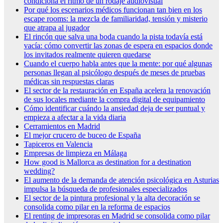
condiciona el ritmo de un rodaje audiovisual
Por qué los escenarios médicos funcionan tan bien en los
escape rooms: la mezcla de familiaridad, tensión y misterio
que atrapa al jugador
El rincón que salva una boda cuando la pista todavía está
vacía: cómo convertir las zonas de espera en espacios donde
los invitados realmente quieren quedarse
Cuando el cuerpo habla antes que la mente: por qué algunas
personas llegan al psicólogo después de meses de pruebas
médicas sin respuestas claras
El sector de la restauración en España acelera la renovación
de sus locales mediante la compra digital de equipamiento
Cómo identificar cuándo la ansiedad deja de ser puntual y
empieza a afectar a la vida diaria
Cerramientos en Madrid
El mejor crucero de buceo de España
Tapiceros en Valencia
Empresas de limpieza en Málaga
How good is Mallorca as destination for a destination
wedding?
El aumento de la demanda de atención psicológica en Asturias
impulsa la búsqueda de profesionales especializados
El sector de la pintura profesional y la alta decoración se
consolida como pilar en la reforma de espacios
El renting de impresoras en Madrid se consolida como pilar