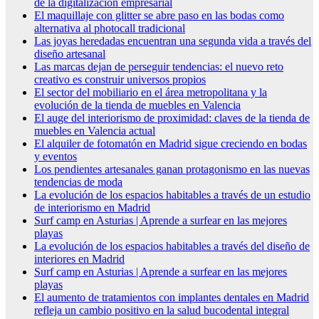
de la digitalización empresarial
El maquillaje con glitter se abre paso en las bodas como
alternativa al photocall tradicional
Las joyas heredadas encuentran una segunda vida a través del
diseño artesanal
Las marcas dejan de perseguir tendencias: el nuevo reto
creativo es construir universos propios
El sector del mobiliario en el área metropolitana y la
evolución de la tienda de muebles en Valencia
El auge del interiorismo de proximidad: claves de la tienda de
muebles en Valencia actual
El alquiler de fotomatón en Madrid sigue creciendo en bodas
y eventos
Los pendientes artesanales ganan protagonismo en las nuevas
tendencias de moda
La evolución de los espacios habitables a través de un estudio
de interiorismo en Madrid
Surf camp en Asturias | Aprende a surfear en las mejores
playas
La evolución de los espacios habitables a través del diseño de
interiores en Madrid
Surf camp en Asturias | Aprende a surfear en las mejores
playas
El aumento de tratamientos con implantes dentales en Madrid
refleja un cambio positivo en la salud bucodental integral