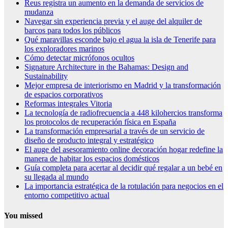
Reus registra un aumento en la demanda de servicios de
mudanza
Navegar sin experiencia previa y el auge del alquiler de
barcos para todos los públicos
Qué maravillas esconde bajo el agua la isla de Tenerife para
los exploradores marinos
Cómo detectar micrófonos ocultos
Signature Architecture in the Bahamas: Design and
Sustainability
Mejor empresa de interiorismo en Madrid y la transformación
de espacios corporativos
Reformas integrales Vitoria
La tecnología de radiofrecuencia a 448 kilohercios transforma
los protocolos de recuperación física en España
La transformación empresarial a través de un servicio de
diseño de producto integral y estratégico
El auge del asesoramiento online decoración hogar redefine la
manera de habitar los espacios domésticos
Guía completa para acertar al decidir qué regalar a un bebé en
su llegada al mundo
La importancia estratégica de la rotulación para negocios en el
entorno competitivo actual
You missed