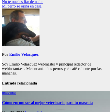
Navegación
No te puedes fiar de nadie
Mi perro se orina en casa
de
entradas
Por
Emilio Velazquez
Soy Emilio Velazquez webmaster y principal redactor de
webinstant.es . Me encantan los perros y el café caliente por las
mañanas.
Entrada relacionada
mascotas
Cómo encontrar al mejor veterinario para tu mascota