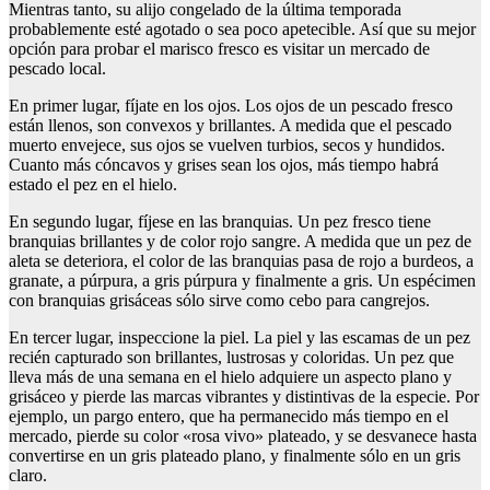
Mientras tanto, su alijo congelado de la última temporada
probablemente esté agotado o sea poco apetecible. Así que su mejor
opción para probar el marisco fresco es visitar un mercado de
pescado local.
En primer lugar, fíjate en los ojos. Los ojos de un pescado fresco
están llenos, son convexos y brillantes. A medida que el pescado
muerto envejece, sus ojos se vuelven turbios, secos y hundidos.
Cuanto más cóncavos y grises sean los ojos, más tiempo habrá
estado el pez en el hielo.
En segundo lugar, fíjese en las branquias. Un pez fresco tiene
branquias brillantes y de color rojo sangre. A medida que un pez de
aleta se deteriora, el color de las branquias pasa de rojo a burdeos, a
granate, a púrpura, a gris púrpura y finalmente a gris. Un espécimen
con branquias grisáceas sólo sirve como cebo para cangrejos.
En tercer lugar, inspeccione la piel. La piel y las escamas de un pez
recién capturado son brillantes, lustrosas y coloridas. Un pez que
lleva más de una semana en el hielo adquiere un aspecto plano y
grisáceo y pierde las marcas vibrantes y distintivas de la especie. Por
ejemplo, un pargo entero, que ha permanecido más tiempo en el
mercado, pierde su color «rosa vivo» plateado, y se desvanece hasta
convertirse en un gris plateado plano, y finalmente sólo en un gris
claro.