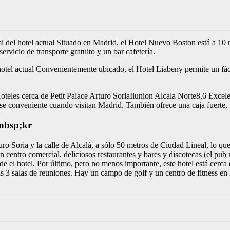
del hotel actual Situado en Madrid, el Hotel Nuevo Boston está a 10 
ervicio de transporte gratuito y un bar cafetería.
el actual Convenientemente ubicado, el Hotel Liabeny permite un fácil
les cerca de Petit Palace Arturo SoriaIlunion Alcala Norte8,6 Excelent
se conveniente cuando visitan Madrid. También ofrece una caja fuerte, un
nbsp;kr
Arturo Soria y la calle de Alcalá, a sólo 50 metros de Ciudad Lineal, lo 
centro comercial, deliciosos restaurantes y bares y discotecas (el pub m
de el hotel. Por último, pero no menos importante, este hotel está cerc
as 3 salas de reuniones. Hay un campo de golf y un centro de fitness en 