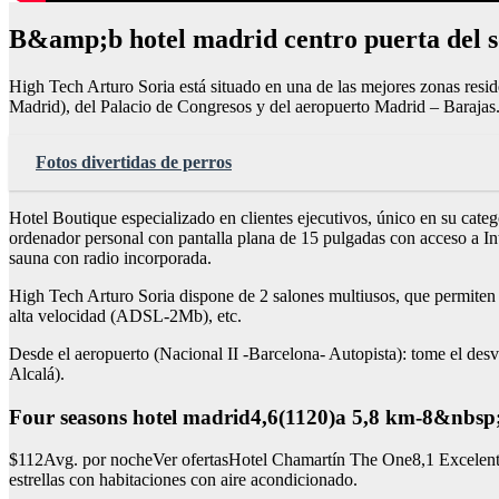
B&amp;b hotel madrid centro puerta del 
High Tech Arturo Soria está situado en una de las mejores zonas resid
Madrid), del Palacio de Congresos y del aeropuerto Madrid – Barajas
Fotos divertidas de perros
Hotel Boutique especializado en clientes ejecutivos, único en su cate
ordenador personal con pantalla plana de 15 pulgadas con acceso a In
sauna con radio incorporada.
High Tech Arturo Soria dispone de 2 salones multiusos, que permiten 
alta velocidad (ADSL-2Mb), etc.
Desde el aeropuerto (Nacional II -Barcelona- Autopista): tome el desví
Alcalá).
Four seasons hotel madrid4,6(1120)a 5,8 km-8&nbs
$112Avg. por nocheVer ofertasHotel Chamartín The One8,1 Excelente3
estrellas con habitaciones con aire acondicionado.