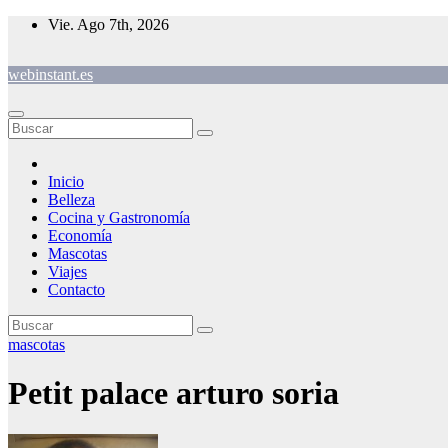
Saltar
Vie. Ago 7th, 2026
al
contenido
webinstant.es
Inicio
Belleza
Cocina y Gastronomía
Economía
Mascotas
Viajes
Contacto
mascotas
Petit palace arturo soria