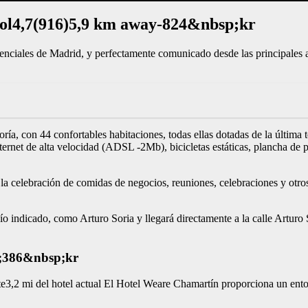
sol4,7(916)5,9 km away-824&nbsp;kr
enciales de Madrid, y perfectamente comunicado desde las principales a
.
goría, con 44 confortables habitaciones, todas ellas dotadas de la últi
ternet de alta velocidad (ADSL -2Mb), bicicletas estáticas, plancha de
la celebración de comidas de negocios, reuniones, celebraciones y otros
o indicado, como Arturo Soria y llegará directamente a la calle Arturo S
p;386&nbsp;kr
,2 mi del hotel actual El Hotel Weare Chamartín proporciona un entor