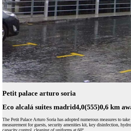
Petit palace arturo soria
Eco alcalá suites madrid4,0(555)0,6 km a
The Petit Palace Arturo Soria has adopted numerous measures to take c
measurement for guests, security amenities kit, key disinfection, hyd
capacity control, cleaning of uniforms at 60º…