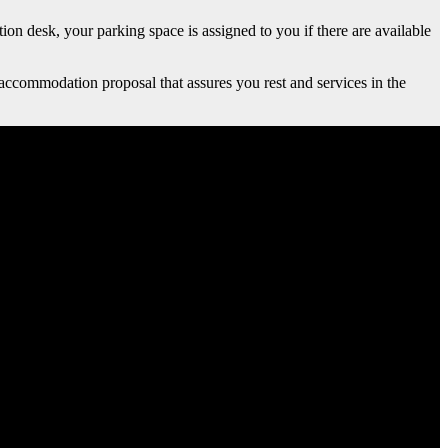
on desk, your parking space is assigned to you if there are available
 accommodation proposal that assures you rest and services in the