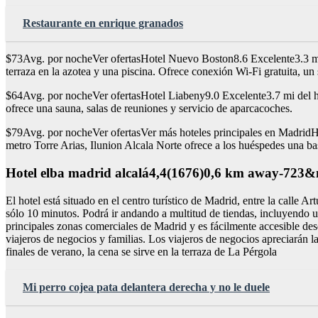
Restaurante en enrique granados
$73Avg. por nocheVer ofertasHotel Nuevo Boston8.6 Excelente3.3 mi 
terraza en la azotea y una piscina. Ofrece conexión Wi-Fi gratuita, un s
$64Avg. por nocheVer ofertasHotel Liabeny9.0 Excelente3.7 mi del hot
ofrece una sauna, salas de reuniones y servicio de aparcacoches.
$79Avg. por nocheVer ofertasVer más hoteles principales en MadridHote
metro Torre Arias, Ilunion Alcala Norte ofrece a los huéspedes una ba
Hotel elba madrid alcalá4,4(1676)0,6 km away-723&
El hotel está situado en el centro turístico de Madrid, entre la calle 
sólo 10 minutos. Podrá ir andando a multitud de tiendas, incluyendo un 
principales zonas comerciales de Madrid y es fácilmente accesible des
viajeros de negocios y familias. Los viajeros de negocios apreciarán l
finales de verano, la cena se sirve en la terraza de La Pérgola
Mi perro cojea pata delantera derecha y no le duele