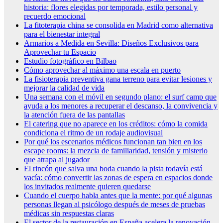
historia: flores elegidas por temporada, estilo personal y
recuerdo emocional
La fitoterapia china se consolida en Madrid como alternativa
para el bienestar integral
Armarios a Medida en Sevilla: Diseños Exclusivos para
Aprovechar tu Espacio
Estudio fotográfico en Bilbao
Cómo aprovechar al máximo una escala en puerto
La fisioterapia preventiva gana terreno para evitar lesiones y
mejorar la calidad de vida
Una semana con el móvil en segundo plano: el surf camp que
ayuda a los menores a recuperar el descanso, la convivencia y
la atención fuera de las pantallas
El catering que no aparece en los créditos: cómo la comida
condiciona el ritmo de un rodaje audiovisual
Por qué los escenarios médicos funcionan tan bien en los
escape rooms: la mezcla de familiaridad, tensión y misterio
que atrapa al jugador
El rincón que salva una boda cuando la pista todavía está
vacía: cómo convertir las zonas de espera en espacios donde
los invitados realmente quieren quedarse
Cuando el cuerpo habla antes que la mente: por qué algunas
personas llegan al psicólogo después de meses de pruebas
médicas sin respuestas claras
El sector de la restauración en España acelera la renovación