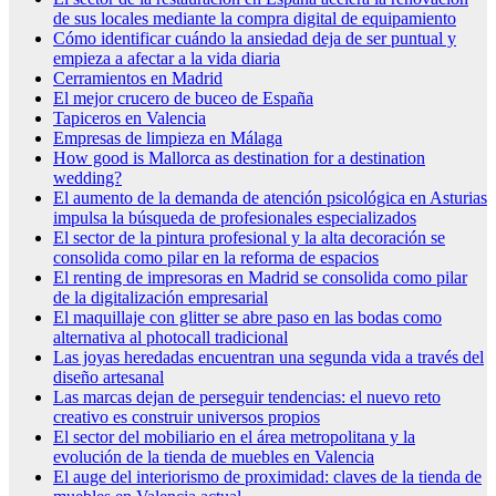
de sus locales mediante la compra digital de equipamiento
Cómo identificar cuándo la ansiedad deja de ser puntual y
empieza a afectar a la vida diaria
Cerramientos en Madrid
El mejor crucero de buceo de España
Tapiceros en Valencia
Empresas de limpieza en Málaga
How good is Mallorca as destination for a destination
wedding?
El aumento de la demanda de atención psicológica en Asturias
impulsa la búsqueda de profesionales especializados
El sector de la pintura profesional y la alta decoración se
consolida como pilar en la reforma de espacios
El renting de impresoras en Madrid se consolida como pilar
de la digitalización empresarial
El maquillaje con glitter se abre paso en las bodas como
alternativa al photocall tradicional
Las joyas heredadas encuentran una segunda vida a través del
diseño artesanal
Las marcas dejan de perseguir tendencias: el nuevo reto
creativo es construir universos propios
El sector del mobiliario en el área metropolitana y la
evolución de la tienda de muebles en Valencia
El auge del interiorismo de proximidad: claves de la tienda de