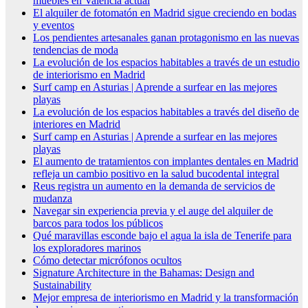
muebles en Valencia actual
El alquiler de fotomatón en Madrid sigue creciendo en bodas
y eventos
Los pendientes artesanales ganan protagonismo en las nuevas
tendencias de moda
La evolución de los espacios habitables a través de un estudio
de interiorismo en Madrid
Surf camp en Asturias | Aprende a surfear en las mejores
playas
La evolución de los espacios habitables a través del diseño de
interiores en Madrid
Surf camp en Asturias | Aprende a surfear en las mejores
playas
El aumento de tratamientos con implantes dentales en Madrid
refleja un cambio positivo en la salud bucodental integral
Reus registra un aumento en la demanda de servicios de
mudanza
Navegar sin experiencia previa y el auge del alquiler de
barcos para todos los públicos
Qué maravillas esconde bajo el agua la isla de Tenerife para
los exploradores marinos
Cómo detectar micrófonos ocultos
Signature Architecture in the Bahamas: Design and
Sustainability
Mejor empresa de interiorismo en Madrid y la transformación