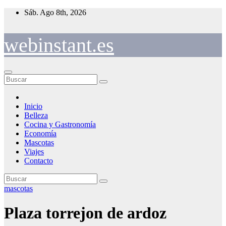
Saltar
Sáb. Ago 8th, 2026
al
contenido
webinstant.es
Inicio
Belleza
Cocina y Gastronomía
Economía
Mascotas
Viajes
Contacto
mascotas
Plaza torrejon de ardoz