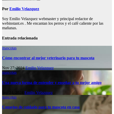
Por
Emilio Velazquez
Soy Emilio Velazquez webmaster y principal redactor de
webinstant.es . Me encantan los perros y el café caliente por las
mañanas.
Entrada relacionada
mascotas
Cómo encontrar al mejor veterinario para tu mascota
Nov 27, 2024
Emilio Velazquez
mascotas
Una nueva forma de entender y enseñar a tu mejor amigo
Sep 24, 2024
Emilio Velazquez
mascotas
Consejos de cuidado para tu mascota en casa