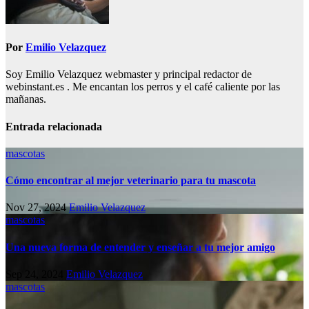
Por
Emilio Velazquez
Soy Emilio Velazquez webmaster y principal redactor de
webinstant.es . Me encantan los perros y el café caliente por las
mañanas.
Entrada relacionada
mascotas
Cómo encontrar al mejor veterinario para tu mascota
Nov 27, 2024
Emilio Velazquez
mascotas
Una nueva forma de entender y enseñar a tu mejor amigo
Sep 24, 2024
Emilio Velazquez
mascotas