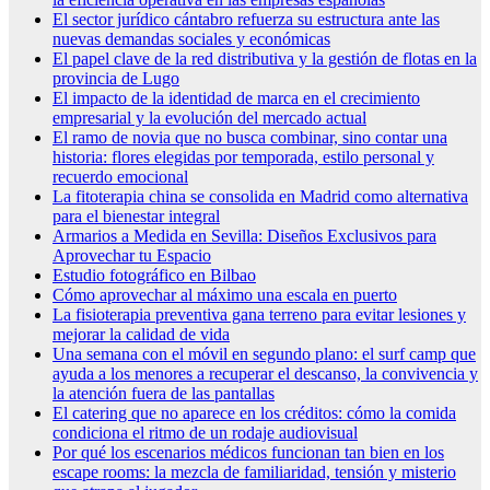
El sector jurídico cántabro refuerza su estructura ante las
nuevas demandas sociales y económicas
El papel clave de la red distributiva y la gestión de flotas en la
provincia de Lugo
El impacto de la identidad de marca en el crecimiento
empresarial y la evolución del mercado actual
El ramo de novia que no busca combinar, sino contar una
historia: flores elegidas por temporada, estilo personal y
recuerdo emocional
La fitoterapia china se consolida en Madrid como alternativa
para el bienestar integral
Armarios a Medida en Sevilla: Diseños Exclusivos para
Aprovechar tu Espacio
Estudio fotográfico en Bilbao
Cómo aprovechar al máximo una escala en puerto
La fisioterapia preventiva gana terreno para evitar lesiones y
mejorar la calidad de vida
Una semana con el móvil en segundo plano: el surf camp que
ayuda a los menores a recuperar el descanso, la convivencia y
la atención fuera de las pantallas
El catering que no aparece en los créditos: cómo la comida
condiciona el ritmo de un rodaje audiovisual
Por qué los escenarios médicos funcionan tan bien en los
escape rooms: la mezcla de familiaridad, tensión y misterio