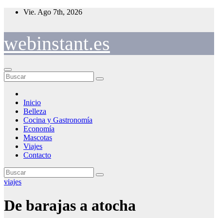
Saltar
Vie. Ago 7th, 2026
al
contenido
webinstant.es
Inicio
Belleza
Cocina y Gastronomía
Economía
Mascotas
Viajes
Contacto
viajes
De barajas a atocha