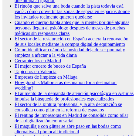
que atrapa al jugador
El rincón que salva una boda cuando la pista todavía está
vacía: cómo convertir las zonas de espera en espacios donde
los invitados realmente quieren quedarse
Cuando el cuerpo habla antes que la mente: por qué algunas
personas llegan al psicólogo después de meses de pruebas
médicas sin respuestas claras
El sector de la restauración en España acelera la renovación
de sus locales mediante la compra digital de equipamiento
Cómo identificar cuándo la ansiedad deja de ser puntual y
empieza a afectar a la vida diaria
Cerramientos en Madrid
El mejor crucero de buceo de España
Tapiceros en Valencia
Empresas de limpieza en Málaga
How good is Mallorca as destination for a destination
wedding?
El aumento de la demanda de atención psicológica en Asturias
impulsa la búsqueda de profesionales especializados
El sector de la pintura profesional y la alta decoración se
consolida como pilar en la reforma de espacios
El renting de impresoras en Madrid se consolida como pilar
de la digitalización empresarial
El maquillaje con glitter se abre paso en las bodas como
alternativa al photocall tradicional