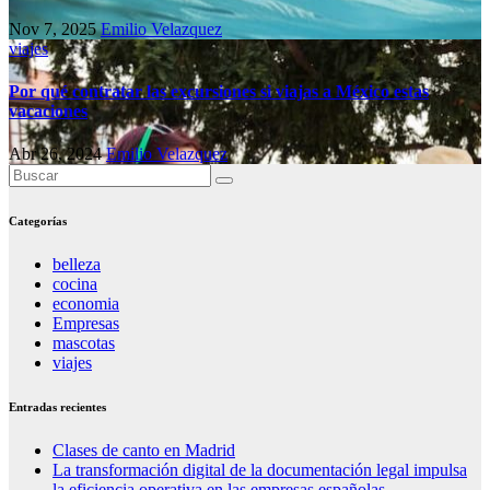
Nov 7, 2025
Emilio Velazquez
viajes
Por qué contratar las excursiones si viajas a México estas
vacaciones
Abr 26, 2024
Emilio Velazquez
Categorías
belleza
cocina
economia
Empresas
mascotas
viajes
Entradas recientes
Clases de canto en Madrid
La transformación digital de la documentación legal impulsa
la eficiencia operativa en las empresas españolas