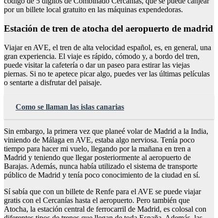
código de 5 dígitos de Combinado Cercanías, que se puede canjear
por un billete local gratuito en las máquinas expendedoras.
Estación de tren de atocha del aeropuerto de madrid
Viajar en AVE, el tren de alta velocidad español, es, en general, una
gran experiencia. El viaje es rápido, cómodo y, a bordo del tren,
puede visitar la cafetería o dar un paseo para estirar las viejas
piernas. Si no te apetece picar algo, puedes ver las últimas películas
o sentarte a disfrutar del paisaje.
Como se llaman las islas canarias
Sin embargo, la primera vez que planeé volar de Madrid a la India,
viniendo de Málaga en AVE, estaba algo nerviosa. Tenía poco
tiempo para hacer mi vuelo, llegando por la mañana en tren a
Madrid y teniendo que llegar posteriormente al aeropuerto de
Barajas. Además, nunca había utilizado el sistema de transporte
público de Madrid y tenía poco conocimiento de la ciudad en sí.
Sí sabía que con un billete de Renfe para el AVE se puede viajar
gratis con el Cercanías hasta el aeropuerto. Pero también que
Atocha, la estación central de ferrocarril de Madrid, es colosal con
diferentes tipos de trenes que llegan de toda España. Además, las