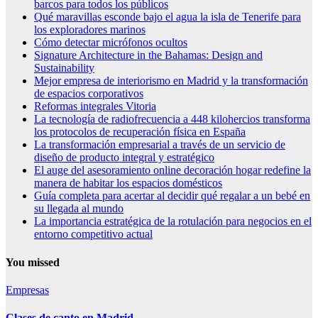
barcos para todos los públicos
Qué maravillas esconde bajo el agua la isla de Tenerife para
los exploradores marinos
Cómo detectar micrófonos ocultos
Signature Architecture in the Bahamas: Design and
Sustainability
Mejor empresa de interiorismo en Madrid y la transformación
de espacios corporativos
Reformas integrales Vitoria
La tecnología de radiofrecuencia a 448 kilohercios transforma
los protocolos de recuperación física en España
La transformación empresarial a través de un servicio de
diseño de producto integral y estratégico
El auge del asesoramiento online decoración hogar redefine la
manera de habitar los espacios domésticos
Guía completa para acertar al decidir qué regalar a un bebé en
su llegada al mundo
La importancia estratégica de la rotulación para negocios en el
entorno competitivo actual
You missed
Empresas
Clases de canto en Madrid