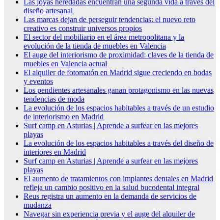
Las joyas heredadas encuentran una segunda vida a través del
diseño artesanal
Las marcas dejan de perseguir tendencias: el nuevo reto
creativo es construir universos propios
El sector del mobiliario en el área metropolitana y la
evolución de la tienda de muebles en Valencia
El auge del interiorismo de proximidad: claves de la tienda de
muebles en Valencia actual
El alquiler de fotomatón en Madrid sigue creciendo en bodas
y eventos
Los pendientes artesanales ganan protagonismo en las nuevas
tendencias de moda
La evolución de los espacios habitables a través de un estudio
de interiorismo en Madrid
Surf camp en Asturias | Aprende a surfear en las mejores
playas
La evolución de los espacios habitables a través del diseño de
interiores en Madrid
Surf camp en Asturias | Aprende a surfear en las mejores
playas
El aumento de tratamientos con implantes dentales en Madrid
refleja un cambio positivo en la salud bucodental integral
Reus registra un aumento en la demanda de servicios de
mudanza
Navegar sin experiencia previa y el auge del alquiler de