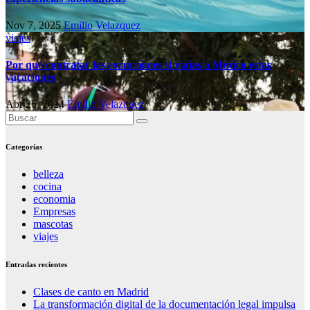
Nov 7, 2025
Emilio Velazquez
viajes
Por qué contratar las excursiones si viajas a México estas
vacaciones
Abr 26, 2024
Emilio Velazquez
Categorías
belleza
cocina
economia
Empresas
mascotas
viajes
Entradas recientes
Clases de canto en Madrid
La transformación digital de la documentación legal impulsa