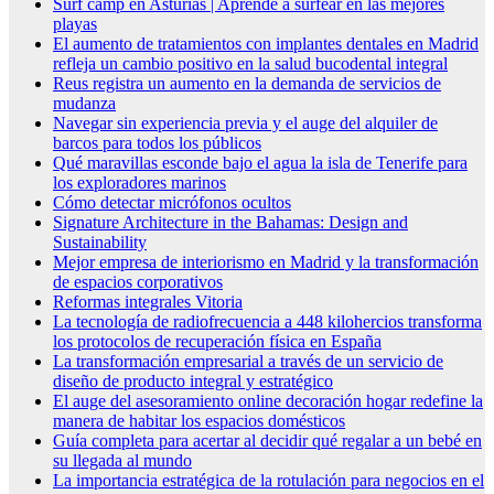
Surf camp en Asturias | Aprende a surfear en las mejores
playas
El aumento de tratamientos con implantes dentales en Madrid
refleja un cambio positivo en la salud bucodental integral
Reus registra un aumento en la demanda de servicios de
mudanza
Navegar sin experiencia previa y el auge del alquiler de
barcos para todos los públicos
Qué maravillas esconde bajo el agua la isla de Tenerife para
los exploradores marinos
Cómo detectar micrófonos ocultos
Signature Architecture in the Bahamas: Design and
Sustainability
Mejor empresa de interiorismo en Madrid y la transformación
de espacios corporativos
Reformas integrales Vitoria
La tecnología de radiofrecuencia a 448 kilohercios transforma
los protocolos de recuperación física en España
La transformación empresarial a través de un servicio de
diseño de producto integral y estratégico
El auge del asesoramiento online decoración hogar redefine la
manera de habitar los espacios domésticos
Guía completa para acertar al decidir qué regalar a un bebé en
su llegada al mundo
La importancia estratégica de la rotulación para negocios en el