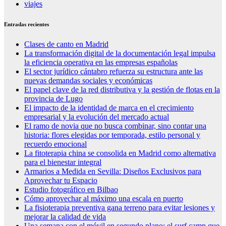
viajes
Entradas recientes
Clases de canto en Madrid
La transformación digital de la documentación legal impulsa
la eficiencia operativa en las empresas españolas
El sector jurídico cántabro refuerza su estructura ante las
nuevas demandas sociales y económicas
El papel clave de la red distributiva y la gestión de flotas en la
provincia de Lugo
El impacto de la identidad de marca en el crecimiento
empresarial y la evolución del mercado actual
El ramo de novia que no busca combinar, sino contar una
historia: flores elegidas por temporada, estilo personal y
recuerdo emocional
La fitoterapia china se consolida en Madrid como alternativa
para el bienestar integral
Armarios a Medida en Sevilla: Diseños Exclusivos para
Aprovechar tu Espacio
Estudio fotográfico en Bilbao
Cómo aprovechar al máximo una escala en puerto
La fisioterapia preventiva gana terreno para evitar lesiones y
mejorar la calidad de vida
Una semana con el móvil en segundo plano: el surf camp que