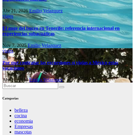
Abr 21, 2026
Emilio Velazquez
viajes
El auge del buceo en Tenerife: referencia internacional en
experiencias subacuáticas
Nov 7, 2025
Emilio Velazquez
viajes
Por qué contratar las excursiones si viajas a México estas
vacaciones
Abr 26, 2024
Emilio Velazquez
Categorías
belleza
cocina
economia
Empresas
mascotas