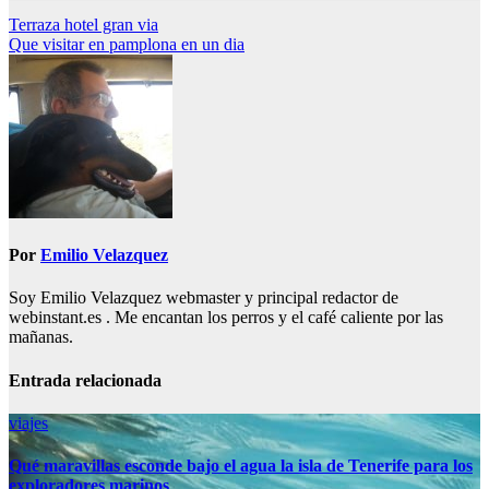
Navegación
Terraza hotel gran via
Que visitar en pamplona en un dia
de
entradas
Por
Emilio Velazquez
Soy Emilio Velazquez webmaster y principal redactor de
webinstant.es . Me encantan los perros y el café caliente por las
mañanas.
Entrada relacionada
viajes
Qué maravillas esconde bajo el agua la isla de Tenerife para los
exploradores marinos