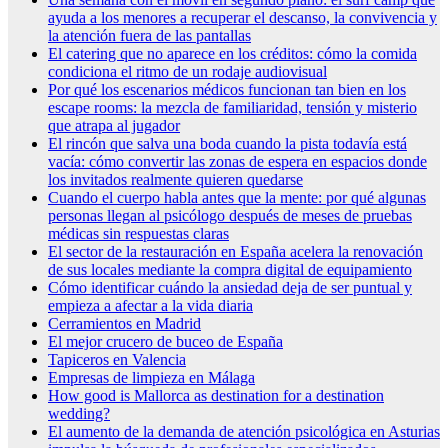
ayuda a los menores a recuperar el descanso, la convivencia y
la atención fuera de las pantallas
El catering que no aparece en los créditos: cómo la comida
condiciona el ritmo de un rodaje audiovisual
Por qué los escenarios médicos funcionan tan bien en los
escape rooms: la mezcla de familiaridad, tensión y misterio
que atrapa al jugador
El rincón que salva una boda cuando la pista todavía está
vacía: cómo convertir las zonas de espera en espacios donde
los invitados realmente quieren quedarse
Cuando el cuerpo habla antes que la mente: por qué algunas
personas llegan al psicólogo después de meses de pruebas
médicas sin respuestas claras
El sector de la restauración en España acelera la renovación
de sus locales mediante la compra digital de equipamiento
Cómo identificar cuándo la ansiedad deja de ser puntual y
empieza a afectar a la vida diaria
Cerramientos en Madrid
El mejor crucero de buceo de España
Tapiceros en Valencia
Empresas de limpieza en Málaga
How good is Mallorca as destination for a destination
wedding?
El aumento de la demanda de atención psicológica en Asturias