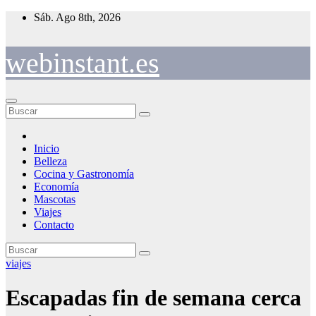
Saltar
Sáb. Ago 8th, 2026
al
contenido
webinstant.es
Inicio
Belleza
Cocina y Gastronomía
Economía
Mascotas
Viajes
Contacto
viajes
Escapadas fin de semana cerca