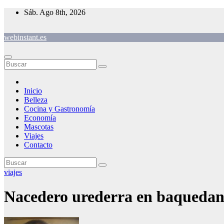
Saltar
Sáb. Ago 8th, 2026
al
contenido
webinstant.es
Inicio
Belleza
Cocina y Gastronomía
Economía
Mascotas
Viajes
Contacto
viajes
Nacedero urederra en baqueda