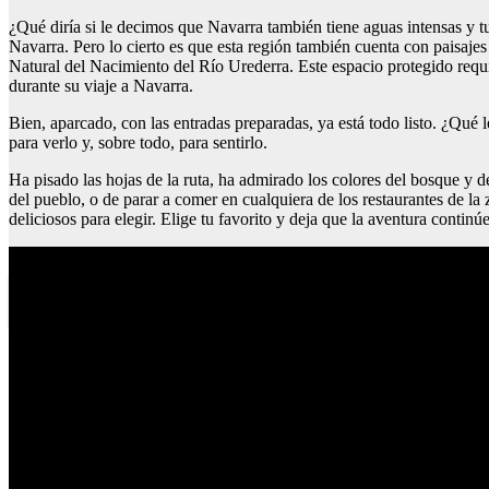
¿Qué diría si le decimos que Navarra también tiene aguas intensas y 
Navarra. Pero lo cierto es que esta región también cuenta con paisajes
Natural del Nacimiento del Río Urederra. Este espacio protegido requie
durante su viaje a Navarra.
Bien, aparcado, con las entradas preparadas, ya está todo listo. ¿Qué le
para verlo y, sobre todo, para sentirlo.
Ha pisado las hojas de la ruta, ha admirado los colores del bosque y d
del pueblo, o de parar a comer en cualquiera de los restaurantes de l
deliciosos para elegir. Elige tu favorito y deja que la aventura continúe
Mejores sitios de barcelona