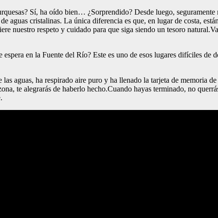
turquesas? Sí, ha oído bien… ¿Sorprendido? Desde luego, seguramente n
 de aguas cristalinas. La única diferencia es que, en lugar de costa, es
re nuestro respeto y cuidado para que siga siendo un tesoro natural.Vamo
 espera en la Fuente del Río? Este es uno de esos lugares difíciles de desc
e las aguas, ha respirado aire puro y ha llenado la tarjeta de memoria de
a zona, te alegrarás de haberlo hecho.Cuando hayas terminado, no querrá
.