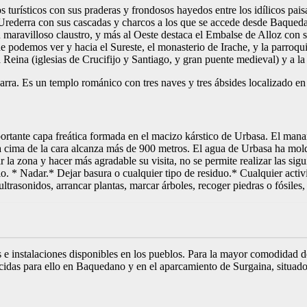
 turísticos con sus praderas y frondosos hayedos entre los idílicos pai
 Urederra con sus cascadas y charcos a los que se accede desde Baqueda
maravilloso claustro, y más al Oeste destaca el Embalse de Alloz con su 
 podemos ver y hacia el Sureste, el monasterio de Irache, y la parroqu
a Reina (iglesias de Crucifijo y Santiago, y gran puente medieval) y a l
rra. Es un templo románico con tres naves y tres ábsides localizado en 
portante capa freática formada en el macizo kárstico de Urbasa. El mana
 cima de la cara alcanza más de 900 metros. El agua de Urbasa ha mold
ar la zona y hacer más agradable su visita, no se permite realizar las s
. * Nadar.* Dejar basura o cualquier tipo de residuo.* Cualquier activi
 ultrasonidos, arrancar plantas, marcar árboles, recoger piedras o fósiles,
instalaciones disponibles en los pueblos. Para la mayor comodidad de lo
cidas para ello en Baquedano y en el aparcamiento de Surgaina, situado e