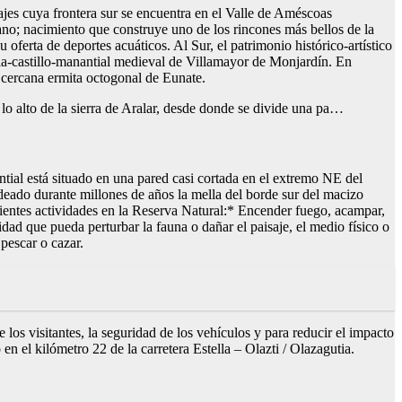
sajes cuya frontera sur se encuentra en el Valle de Améscoas
no; nacimiento que construye uno de los rincones más bellos de la
oferta de deportes acuáticos. Al Sur, el patrimonio histórico-artístico
ia-castillo-manantial medieval de Villamayor de Monjardín. En
a cercana ermita octogonal de Eunate.
lo alto de la sierra de Aralar, desde donde se divide una pa…
ntial está situado en una pared casi cortada en el extremo NE del
eado durante millones de años la mella del borde sur del macizo
iguientes actividades en la Reserva Natural:* Encender fuego, acampar,
dad que pueda perturbar la fauna o dañar el paisaje, el medio físico o
 pescar o cazar.
s visitantes, la seguridad de los vehículos y para reducir el impacto
n el kilómetro 22 de la carretera Estella – Olazti / Olazagutia.