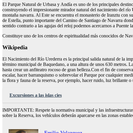
El Parque Natural de Urbasa y Andía es uno de los principales destinos
construyendo el impresionante mirador natural del nacimiento del río
montaña navarra. Al Este se encuentra el monasterio de Iranztu con su 
de Estella, punto importante del Camino de Santiago de Navarra donde
sentido contrario a las agujas del reloj podemos acercarnos a Puente l
Constituye uno de los centros de espiritualidad más conocidos de Nava
Wikipedia
El Nacimiento del Río Urederra es la principal salida natural de la im
término municipal de Baquedano, a una altura de unos 630 metros. La
hasta crear un anfiteatro rocoso de gran belleza.Con el fin de conserv
escalar, hacer barranquismo o sobrevolar el Parque por cualquier medio
la flora y fauna de la reserva, por ejemplo, hacer ruido, luz brillante o
Excursiones a las islas cies
IMPORTANTE: Respete la normativa municipal y las infraestructuras e 
sobre la Reserva, los vehículos deberán aparcarse en las zonas estable
Emilio Velazquez