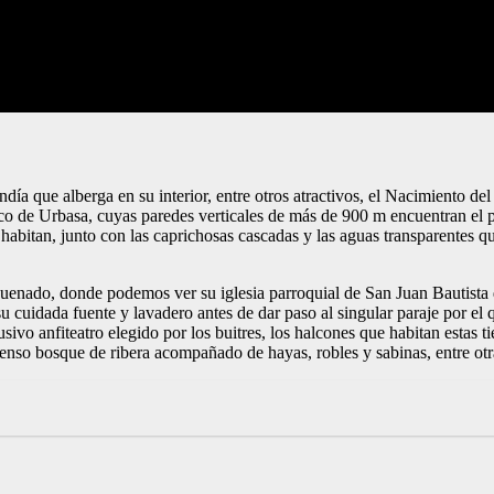
ía que alberga en su interior, entre otros atractivos, el Nacimiento de
ico de Urbasa, cuyas paredes verticales de más de 900 m encuentran el pu
o habitan, junto con las caprichosas cascadas y las aguas transparentes q
aquenado, donde podemos ver su iglesia parroquial de San Juan Bautista 
 cuidada fuente y lavadero antes de dar paso al singular paraje por el qu
usivo anfiteatro elegido por los buitres, los halcones que habitan estas
denso bosque de ribera acompañado de hayas, robles y sabinas, entre otr