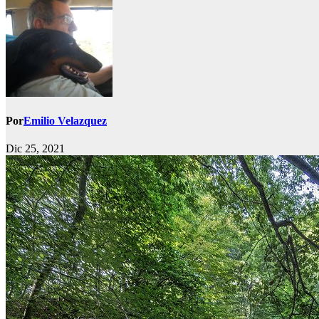
Por
Emilio Velazquez
Dic 25, 2021