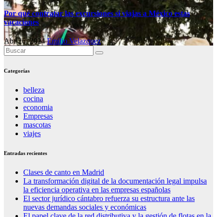
Por qué contratar las excursiones si viajas a México estas
vacaciones
Abr 26, 2024
Emilio Velazquez
Categorías
belleza
cocina
economia
Empresas
mascotas
viajes
Entradas recientes
Clases de canto en Madrid
La transformación digital de la documentación legal impulsa
la eficiencia operativa en las empresas españolas
El sector jurídico cántabro refuerza su estructura ante las
nuevas demandas sociales y económicas
El papel clave de la red distributiva y la gestión de flotas en la