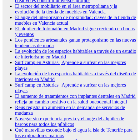
creativo es construir universos propios
El sector del mobiliario en el área metropolitana y la
evolución de la tienda de muebles en Valencia
El auge del interiorismo de proximidad: claves de la tienda de
muebles en Valencia actual
El alquiler de fotomatón en Madrid sigue creciendo en bodas
y eventos
Los pendientes artesanales ganan protagonismo en las nuevas
tendencias de moda
La evolución de los espacios habitables a través de un estudio
de interiorismo en Madrid
Surf camp en Asturias | Aprende a surfear en las mejores
playas
La evolución de los espacios habitables a través del diseño de
interiores en Madrid
Surf camp en Asturias | Aprende a surfear en las mejores
playas
El aumento de tratamientos con implantes dentales en Madrid
refleja un cambio positivo en la salud bucodental integral
Reus registra un aumento en la demanda de servicios de
mudanza
Navegar sin experiencia previa y el auge del alquiler de
barcos para todos los públicos
Qué maravillas esconde bajo el agua la isla de Tenerife para
los exploradores marinos