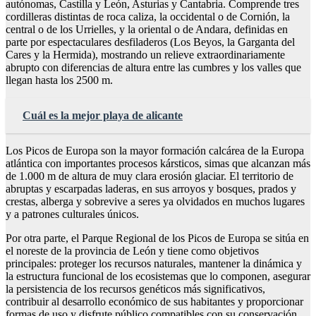
autónomas, Castilla y León, Asturias y Cantabria. Comprende tres
cordilleras distintas de roca caliza, la occidental o de Cornión, la
central o de los Urrielles, y la oriental o de Andara, definidas en
parte por espectaculares desfiladeros (Los Beyos, la Garganta del
Cares y la Hermida), mostrando un relieve extraordinariamente
abrupto con diferencias de altura entre las cumbres y los valles que
llegan hasta los 2500 m.
Cuál es la mejor playa de alicante
Los Picos de Europa son la mayor formación calcárea de la Europa
atlántica con importantes procesos kársticos, simas que alcanzan más
de 1.000 m de altura de muy clara erosión glaciar. El territorio de
abruptas y escarpadas laderas, en sus arroyos y bosques, prados y
crestas, alberga y sobrevive a seres ya olvidados en muchos lugares
y a patrones culturales únicos.
Por otra parte, el Parque Regional de los Picos de Europa se sitúa en
el noreste de la provincia de León y tiene como objetivos
principales: proteger los recursos naturales, mantener la dinámica y
la estructura funcional de los ecosistemas que lo componen, asegurar
la persistencia de los recursos genéticos más significativos,
contribuir al desarrollo económico de sus habitantes y proporcionar
formas de uso y disfrute público compatibles con su conservación.