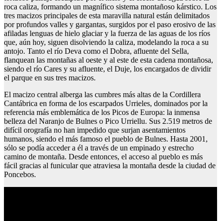
roca caliza, formando un magnífico sistema montañoso kárstico. Los
tres macizos principales de esta maravilla natural están delimitados
por profundos valles y gargantas, surgidos por el paso erosivo de las
afiladas lenguas de hielo glaciar y la fuerza de las aguas de los ríos
que, aún hoy, siguen disolviendo la caliza, modelando la roca a su
antojo. Tanto el río Deva como el Dobra, afluente del Sella,
flanquean las montañas al oeste y al este de esta cadena montañosa,
siendo el río Cares y su afluente, el Duje, los encargados de dividir
el parque en sus tres macizos.
El macizo central alberga las cumbres más altas de la Cordillera
Cantábrica en forma de los escarpados Urrieles, dominados por la
referencia más emblemática de los Picos de Europa: la inmensa
belleza del Naranjo de Bulnes o Pico Urriellu. Sus 2.519 metros de
difícil orografía no han impedido que surjan asentamientos
humanos, siendo el más famoso el pueblo de Bulnes. Hasta 2001,
sólo se podía acceder a él a través de un empinado y estrecho
camino de montaña. Desde entonces, el acceso al pueblo es más
fácil gracias al funicular que atraviesa la montaña desde la ciudad de
Poncebos.
Revelar fotos baratas madrid