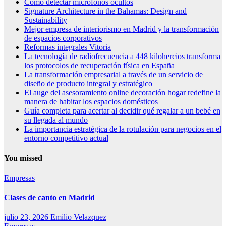
Cómo detectar micrófonos ocultos
Signature Architecture in the Bahamas: Design and
Sustainability
Mejor empresa de interiorismo en Madrid y la transformación
de espacios corporativos
Reformas integrales Vitoria
La tecnología de radiofrecuencia a 448 kilohercios transforma
los protocolos de recuperación física en España
La transformación empresarial a través de un servicio de
diseño de producto integral y estratégico
El auge del asesoramiento online decoración hogar redefine la
manera de habitar los espacios domésticos
Guía completa para acertar al decidir qué regalar a un bebé en
su llegada al mundo
La importancia estratégica de la rotulación para negocios en el
entorno competitivo actual
You missed
Empresas
Clases de canto en Madrid
julio 23, 2026
Emilio Velazquez