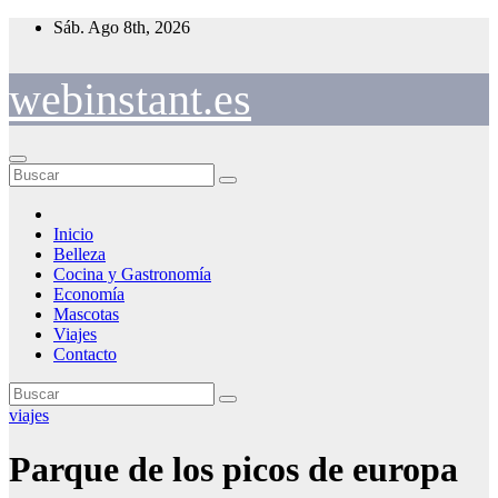
Saltar
Sáb. Ago 8th, 2026
al
contenido
webinstant.es
Inicio
Belleza
Cocina y Gastronomía
Economía
Mascotas
Viajes
Contacto
viajes
Parque de los picos de europa