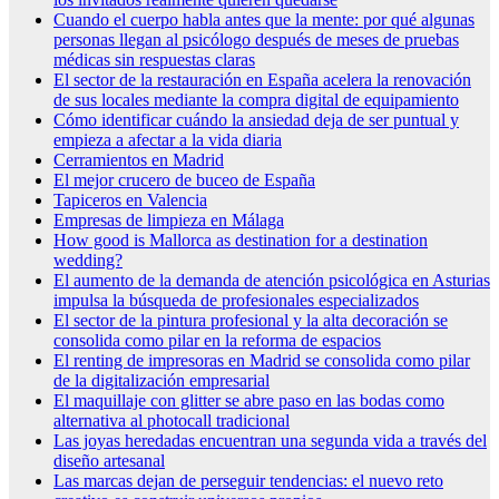
Cuando el cuerpo habla antes que la mente: por qué algunas
personas llegan al psicólogo después de meses de pruebas
médicas sin respuestas claras
El sector de la restauración en España acelera la renovación
de sus locales mediante la compra digital de equipamiento
Cómo identificar cuándo la ansiedad deja de ser puntual y
empieza a afectar a la vida diaria
Cerramientos en Madrid
El mejor crucero de buceo de España
Tapiceros en Valencia
Empresas de limpieza en Málaga
How good is Mallorca as destination for a destination
wedding?
El aumento de la demanda de atención psicológica en Asturias
impulsa la búsqueda de profesionales especializados
El sector de la pintura profesional y la alta decoración se
consolida como pilar en la reforma de espacios
El renting de impresoras en Madrid se consolida como pilar
de la digitalización empresarial
El maquillaje con glitter se abre paso en las bodas como
alternativa al photocall tradicional
Las joyas heredadas encuentran una segunda vida a través del
diseño artesanal
Las marcas dejan de perseguir tendencias: el nuevo reto