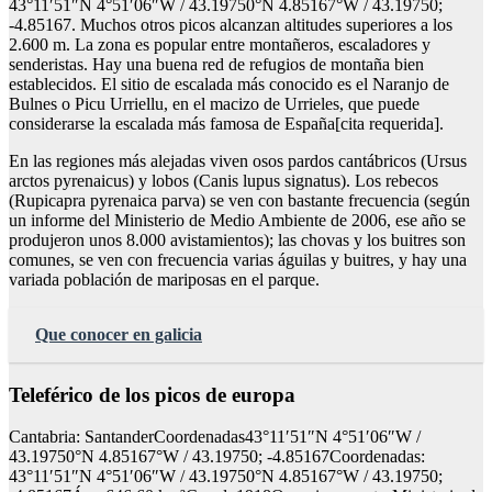
43°11′51″N 4°51′06″W / 43.19750°N 4.85167°W / 43.19750;
-4.85167. Muchos otros picos alcanzan altitudes superiores a los
2.600 m. La zona es popular entre montañeros, escaladores y
senderistas. Hay una buena red de refugios de montaña bien
establecidos. El sitio de escalada más conocido es el Naranjo de
Bulnes o Picu Urriellu, en el macizo de Urrieles, que puede
considerarse la escalada más famosa de España[cita requerida].
En las regiones más alejadas viven osos pardos cantábricos (Ursus
arctos pyrenaicus) y lobos (Canis lupus signatus). Los rebecos
(Rupicapra pyrenaica parva) se ven con bastante frecuencia (según
un informe del Ministerio de Medio Ambiente de 2006, ese año se
produjeron unos 8.000 avistamientos); las chovas y los buitres son
comunes, se ven con frecuencia varias águilas y buitres, y hay una
variada población de mariposas en el parque.
Que conocer en galicia
Teleférico de los picos de europa
Cantabria: SantanderCoordenadas43°11′51″N 4°51′06″W /
43.19750°N 4.85167°W / 43.19750; -4.85167Coordenadas:
43°11′51″N 4°51′06″W / 43.19750°N 4.85167°W / 43.19750;