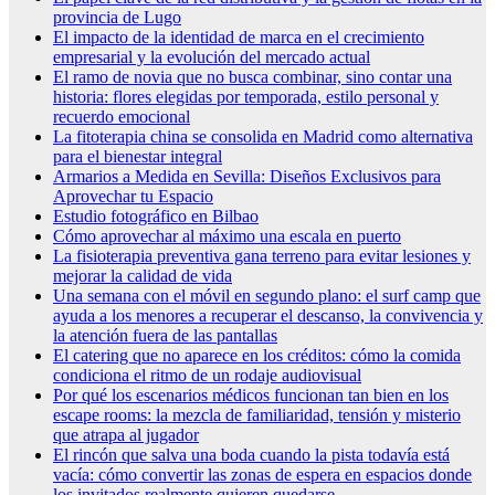
provincia de Lugo
El impacto de la identidad de marca en el crecimiento
empresarial y la evolución del mercado actual
El ramo de novia que no busca combinar, sino contar una
historia: flores elegidas por temporada, estilo personal y
recuerdo emocional
La fitoterapia china se consolida en Madrid como alternativa
para el bienestar integral
Armarios a Medida en Sevilla: Diseños Exclusivos para
Aprovechar tu Espacio
Estudio fotográfico en Bilbao
Cómo aprovechar al máximo una escala en puerto
La fisioterapia preventiva gana terreno para evitar lesiones y
mejorar la calidad de vida
Una semana con el móvil en segundo plano: el surf camp que
ayuda a los menores a recuperar el descanso, la convivencia y
la atención fuera de las pantallas
El catering que no aparece en los créditos: cómo la comida
condiciona el ritmo de un rodaje audiovisual
Por qué los escenarios médicos funcionan tan bien en los
escape rooms: la mezcla de familiaridad, tensión y misterio
que atrapa al jugador
El rincón que salva una boda cuando la pista todavía está
vacía: cómo convertir las zonas de espera en espacios donde
los invitados realmente quieren quedarse