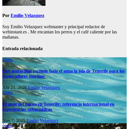
Por
Emilio Velazquez
Soy Emilio Velazquez webmaster y principal redactor de
webinstant.es . Me encantan los perros y el café caliente por las
mañanas.
Entrada relacionada
viajes
Qué maravillas esconde bajo el agua la isla de Tenerife para los
exploradores marinos
Abr 21, 2026
Emilio Velazquez
viajes
El auge del buceo en Tenerife: referencia internacional en
experiencias subacuáticas
Nov 7, 2025
Emilio Velazquez
viajes