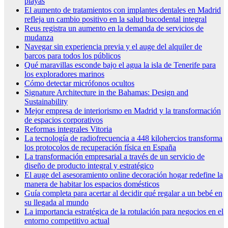
playas
El aumento de tratamientos con implantes dentales en Madrid
refleja un cambio positivo en la salud bucodental integral
Reus registra un aumento en la demanda de servicios de
mudanza
Navegar sin experiencia previa y el auge del alquiler de
barcos para todos los públicos
Qué maravillas esconde bajo el agua la isla de Tenerife para
los exploradores marinos
Cómo detectar micrófonos ocultos
Signature Architecture in the Bahamas: Design and
Sustainability
Mejor empresa de interiorismo en Madrid y la transformación
de espacios corporativos
Reformas integrales Vitoria
La tecnología de radiofrecuencia a 448 kilohercios transforma
los protocolos de recuperación física en España
La transformación empresarial a través de un servicio de
diseño de producto integral y estratégico
El auge del asesoramiento online decoración hogar redefine la
manera de habitar los espacios domésticos
Guía completa para acertar al decidir qué regalar a un bebé en
su llegada al mundo
La importancia estratégica de la rotulación para negocios en el
entorno competitivo actual