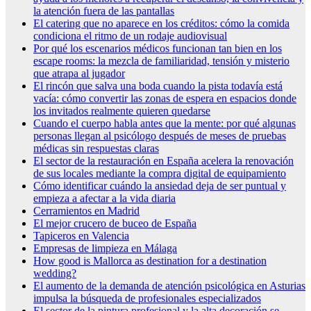
la atención fuera de las pantallas
El catering que no aparece en los créditos: cómo la comida
condiciona el ritmo de un rodaje audiovisual
Por qué los escenarios médicos funcionan tan bien en los
escape rooms: la mezcla de familiaridad, tensión y misterio
que atrapa al jugador
El rincón que salva una boda cuando la pista todavía está
vacía: cómo convertir las zonas de espera en espacios donde
los invitados realmente quieren quedarse
Cuando el cuerpo habla antes que la mente: por qué algunas
personas llegan al psicólogo después de meses de pruebas
médicas sin respuestas claras
El sector de la restauración en España acelera la renovación
de sus locales mediante la compra digital de equipamiento
Cómo identificar cuándo la ansiedad deja de ser puntual y
empieza a afectar a la vida diaria
Cerramientos en Madrid
El mejor crucero de buceo de España
Tapiceros en Valencia
Empresas de limpieza en Málaga
How good is Mallorca as destination for a destination
wedding?
El aumento de la demanda de atención psicológica en Asturias
impulsa la búsqueda de profesionales especializados
El sector de la pintura profesional y la alta decoración se