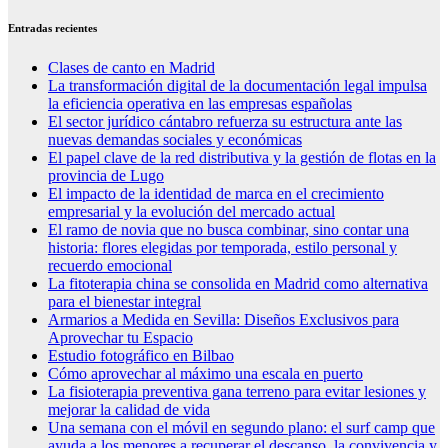
Entradas recientes
Clases de canto en Madrid
La transformación digital de la documentación legal impulsa
la eficiencia operativa en las empresas españolas
El sector jurídico cántabro refuerza su estructura ante las
nuevas demandas sociales y económicas
El papel clave de la red distributiva y la gestión de flotas en la
provincia de Lugo
El impacto de la identidad de marca en el crecimiento
empresarial y la evolución del mercado actual
El ramo de novia que no busca combinar, sino contar una
historia: flores elegidas por temporada, estilo personal y
recuerdo emocional
La fitoterapia china se consolida en Madrid como alternativa
para el bienestar integral
Armarios a Medida en Sevilla: Diseños Exclusivos para
Aprovechar tu Espacio
Estudio fotográfico en Bilbao
Cómo aprovechar al máximo una escala en puerto
La fisioterapia preventiva gana terreno para evitar lesiones y
mejorar la calidad de vida
Una semana con el móvil en segundo plano: el surf camp que
ayuda a los menores a recuperar el descanso, la convivencia y