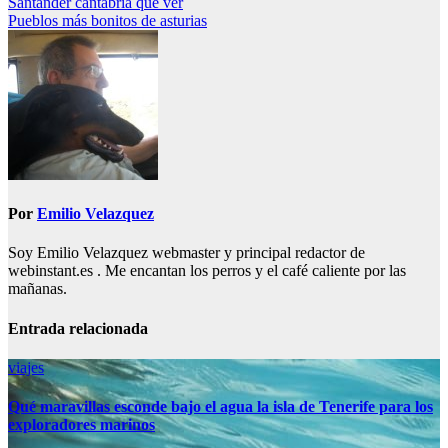
Navegación
Santander cantabria que ver
Pueblos más bonitos de asturias
de
entradas
Por
Emilio Velazquez
Soy Emilio Velazquez webmaster y principal redactor de
webinstant.es . Me encantan los perros y el café caliente por las
mañanas.
Entrada relacionada
viajes
Qué maravillas esconde bajo el agua la isla de Tenerife para los
exploradores marinos