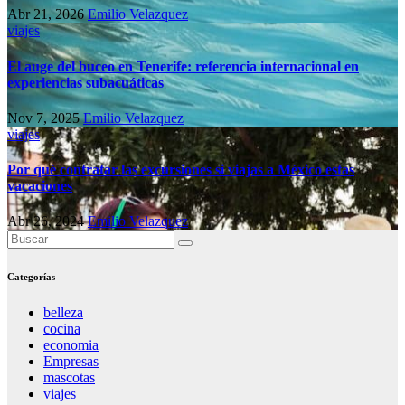
Abr 21, 2026
Emilio Velazquez
viajes
El auge del buceo en Tenerife: referencia internacional en
experiencias subacuáticas
Nov 7, 2025
Emilio Velazquez
viajes
Por qué contratar las excursiones si viajas a México estas
vacaciones
Abr 26, 2024
Emilio Velazquez
Categorías
belleza
cocina
economia
Empresas
mascotas
viajes