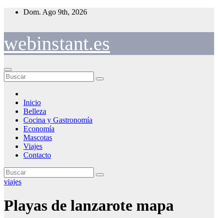
Saltar
Dom. Ago 9th, 2026
al
contenido
webinstant.es
Inicio
Belleza
Cocina y Gastronomía
Economía
Mascotas
Viajes
Contacto
viajes
Playas de lanzarote mapa