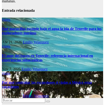
mañanas.
Entrada relacionada
viajes
Qué maravillas esconde bajo el agua la isla de Tenerife para los
exploradores marinos
Abr 21, 2026
Emilio Velazquez
viajes
El auge del buceo en Tenerife: referencia internacional en
experiencias subacuáticas
Nov 7, 2025
Emilio Velazquez
viajes
Por qué contratar las excursiones si viajas a México estas
vacaciones
Abr 26, 2024
Emilio Velazquez