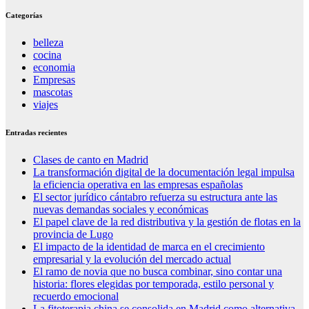
Categorías
belleza
cocina
economia
Empresas
mascotas
viajes
Entradas recientes
Clases de canto en Madrid
La transformación digital de la documentación legal impulsa
la eficiencia operativa en las empresas españolas
El sector jurídico cántabro refuerza su estructura ante las
nuevas demandas sociales y económicas
El papel clave de la red distributiva y la gestión de flotas en la
provincia de Lugo
El impacto de la identidad de marca en el crecimiento
empresarial y la evolución del mercado actual
El ramo de novia que no busca combinar, sino contar una
historia: flores elegidas por temporada, estilo personal y
recuerdo emocional
La fitoterapia china se consolida en Madrid como alternativa