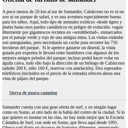
A poco menos de 20 km al sur de Santander, Cabárceno no es ni un
zoo ni un parque de safari, y es una aventura especialmente buena
para los niños. Aquí, todo tipo de animales exóticos -desde tigres y
jirafas hasta osos pardos cantábricos en peligro de extinción- vagan
libremente por gigantescos recintos en «semilibertad», enmarcados
por el paisaje verde y rojo de una antigua mina. Las visitas estándar
son autoguiadas, pero necesitarás un coche para recorrer las 750
hectáreas del parque. Si le apetece gastarse un dineral, la visita
guiada por expertos le llevará entre bastidores con algunos de los
mejores amigos peludos del parque; incluso podrá hacer volar un
águila calva, todo ello bajo la dirección de un biólogo de Cabárceno
(adulto 200 €, niño 160 €, reservar con antelación). Dos esperados
teleféricos (incluidos en el precio de la entrada) ofrecen ahora una
vista de pájaro del parque.
Sierra de guara camping
Santander cuenta con una gran oferta de surf, y en ningún lugar
como en Somo, al otro lado de la bahía del centro de la ciudad. Si lo
que quieres es montar en las olas, no hay nada mejor que la Escuela
Cántabra de Surf, con sede en Somo, que lleva aquí desde 1991.
Ofrece surf diario en docenas de formatos diferentes, empezando