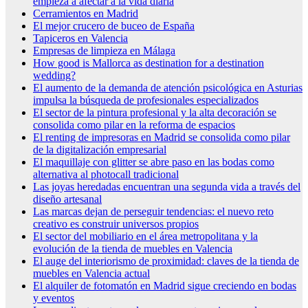
empieza a afectar a la vida diaria
Cerramientos en Madrid
El mejor crucero de buceo de España
Tapiceros en Valencia
Empresas de limpieza en Málaga
How good is Mallorca as destination for a destination
wedding?
El aumento de la demanda de atención psicológica en Asturias
impulsa la búsqueda de profesionales especializados
El sector de la pintura profesional y la alta decoración se
consolida como pilar en la reforma de espacios
El renting de impresoras en Madrid se consolida como pilar
de la digitalización empresarial
El maquillaje con glitter se abre paso en las bodas como
alternativa al photocall tradicional
Las joyas heredadas encuentran una segunda vida a través del
diseño artesanal
Las marcas dejan de perseguir tendencias: el nuevo reto
creativo es construir universos propios
El sector del mobiliario en el área metropolitana y la
evolución de la tienda de muebles en Valencia
El auge del interiorismo de proximidad: claves de la tienda de
muebles en Valencia actual
El alquiler de fotomatón en Madrid sigue creciendo en bodas
y eventos