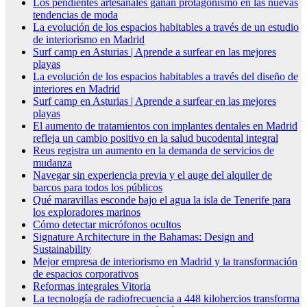
Los pendientes artesanales ganan protagonismo en las nuevas
tendencias de moda
La evolución de los espacios habitables a través de un estudio
de interiorismo en Madrid
Surf camp en Asturias | Aprende a surfear en las mejores
playas
La evolución de los espacios habitables a través del diseño de
interiores en Madrid
Surf camp en Asturias | Aprende a surfear en las mejores
playas
El aumento de tratamientos con implantes dentales en Madrid
refleja un cambio positivo en la salud bucodental integral
Reus registra un aumento en la demanda de servicios de
mudanza
Navegar sin experiencia previa y el auge del alquiler de
barcos para todos los públicos
Qué maravillas esconde bajo el agua la isla de Tenerife para
los exploradores marinos
Cómo detectar micrófonos ocultos
Signature Architecture in the Bahamas: Design and
Sustainability
Mejor empresa de interiorismo en Madrid y la transformación
de espacios corporativos
Reformas integrales Vitoria
La tecnología de radiofrecuencia a 448 kilohercios transforma