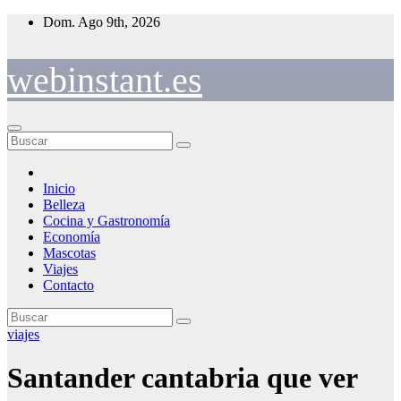
Saltar
Dom. Ago 9th, 2026
al
contenido
webinstant.es
Inicio
Belleza
Cocina y Gastronomía
Economía
Mascotas
Viajes
Contacto
viajes
Santander cantabria que ver