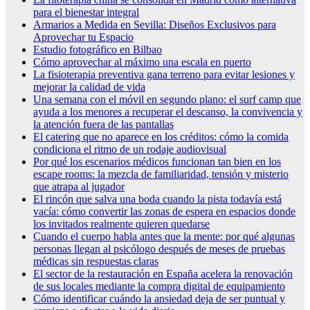
para el bienestar integral
Armarios a Medida en Sevilla: Diseños Exclusivos para
Aprovechar tu Espacio
Estudio fotográfico en Bilbao
Cómo aprovechar al máximo una escala en puerto
La fisioterapia preventiva gana terreno para evitar lesiones y
mejorar la calidad de vida
Una semana con el móvil en segundo plano: el surf camp que
ayuda a los menores a recuperar el descanso, la convivencia y
la atención fuera de las pantallas
El catering que no aparece en los créditos: cómo la comida
condiciona el ritmo de un rodaje audiovisual
Por qué los escenarios médicos funcionan tan bien en los
escape rooms: la mezcla de familiaridad, tensión y misterio
que atrapa al jugador
El rincón que salva una boda cuando la pista todavía está
vacía: cómo convertir las zonas de espera en espacios donde
los invitados realmente quieren quedarse
Cuando el cuerpo habla antes que la mente: por qué algunas
personas llegan al psicólogo después de meses de pruebas
médicas sin respuestas claras
El sector de la restauración en España acelera la renovación
de sus locales mediante la compra digital de equipamiento
Cómo identificar cuándo la ansiedad deja de ser puntual y