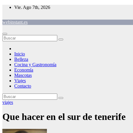
Saltar
Vie. Ago 7th, 2026
al
contenido
webinstant.es
Inicio
Belleza
Cocina y Gastronomía
Economía
Mascotas
Viajes
Contacto
viajes
Que hacer en el sur de tenerife