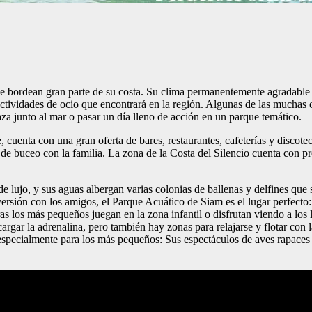
ue bordean gran parte de su costa. Su clima permanentemente agradable y
 actividades de ocio que encontrará en la región. Algunas de las muchas
aza junto al mar o pasar un día lleno de acción en un parque temático.
uenta con una gran oferta de bares, restaurantes, cafeterías y discoteca
de buceo con la familia. La zona de la Costa del Silencio cuenta con pre
s de lujo, y sus aguas albergan varias colonias de ballenas y delfines q
versión con los amigos, el Parque Acuático de Siam es el lugar perfecto: 
ras los más pequeños juegan en la zona infantil o disfrutan viendo a los
rgar la adrenalina, pero también hay zonas para relajarse y flotar con la
especialmente para los más pequeños: Sus espectáculos de aves rapaces y 