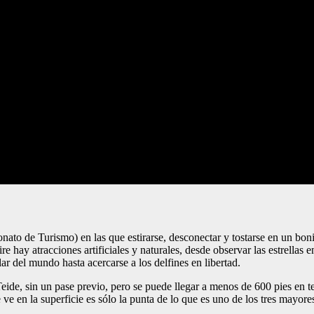
onato de Turismo) en las que estirarse, desconectar y tostarse en un b
ire hay atracciones artificiales y naturales, desde observar las estrellas
r del mundo hasta acercarse a los delfines en libertad.
ide, sin un pase previo, pero se puede llegar a menos de 600 pies en tel
 ve en la superficie es sólo la punta de lo que es uno de los tres mayore