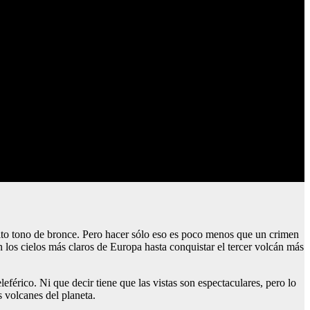
onito tono de bronce. Pero hacer sólo eso es poco menos que un crimen
 en los cielos más claros de Europa hasta conquistar el tercer volcán más
eférico. Ni que decir tiene que las vistas son espectaculares, pero lo
s volcanes del planeta.