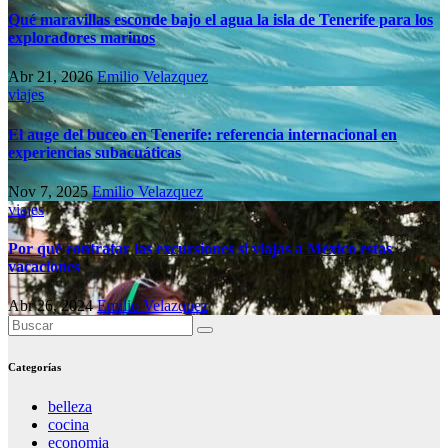
Qué maravillas esconde bajo el agua la isla de Tenerife para los
exploradores marinos
Abr 21, 2026
Emilio Velazquez
viajes
El auge del buceo en Tenerife: referencia internacional en
experiencias subacuáticas
Nov 7, 2025
Emilio Velazquez
viajes
Por qué contratar las excursiones si viajas a México estas
vacaciones
Abr 26, 2024
Emilio Velazquez
Categorías
belleza
cocina
economia