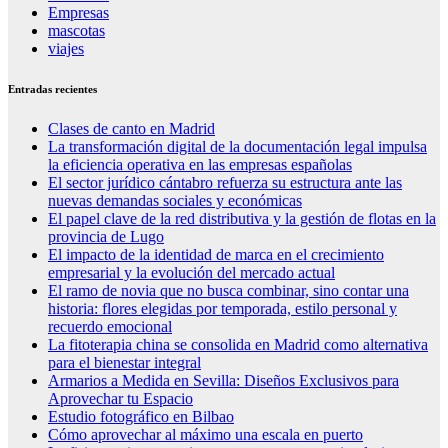
Empresas
mascotas
viajes
Entradas recientes
Clases de canto en Madrid
La transformación digital de la documentación legal impulsa
la eficiencia operativa en las empresas españolas
El sector jurídico cántabro refuerza su estructura ante las
nuevas demandas sociales y económicas
El papel clave de la red distributiva y la gestión de flotas en la
provincia de Lugo
El impacto de la identidad de marca en el crecimiento
empresarial y la evolución del mercado actual
El ramo de novia que no busca combinar, sino contar una
historia: flores elegidas por temporada, estilo personal y
recuerdo emocional
La fitoterapia china se consolida en Madrid como alternativa
para el bienestar integral
Armarios a Medida en Sevilla: Diseños Exclusivos para
Aprovechar tu Espacio
Estudio fotográfico en Bilbao
Cómo aprovechar al máximo una escala en puerto