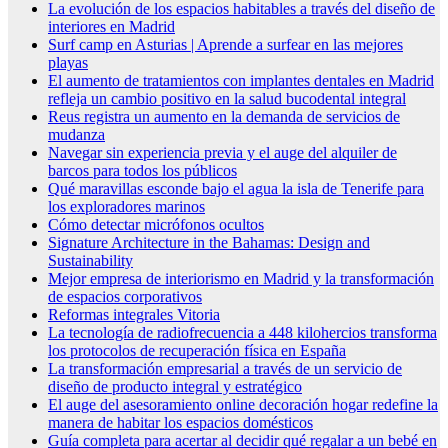
La evolución de los espacios habitables a través del diseño de
interiores en Madrid
Surf camp en Asturias | Aprende a surfear en las mejores
playas
El aumento de tratamientos con implantes dentales en Madrid
refleja un cambio positivo en la salud bucodental integral
Reus registra un aumento en la demanda de servicios de
mudanza
Navegar sin experiencia previa y el auge del alquiler de
barcos para todos los públicos
Qué maravillas esconde bajo el agua la isla de Tenerife para
los exploradores marinos
Cómo detectar micrófonos ocultos
Signature Architecture in the Bahamas: Design and
Sustainability
Mejor empresa de interiorismo en Madrid y la transformación
de espacios corporativos
Reformas integrales Vitoria
La tecnología de radiofrecuencia a 448 kilohercios transforma
los protocolos de recuperación física en España
La transformación empresarial a través de un servicio de
diseño de producto integral y estratégico
El auge del asesoramiento online decoración hogar redefine la
manera de habitar los espacios domésticos
Guía completa para acertar al decidir qué regalar a un bebé en