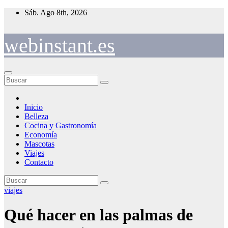
Saltar
Sáb. Ago 8th, 2026
al
contenido
webinstant.es
Inicio
Belleza
Cocina y Gastronomía
Economía
Mascotas
Viajes
Contacto
viajes
Qué hacer en las palmas de