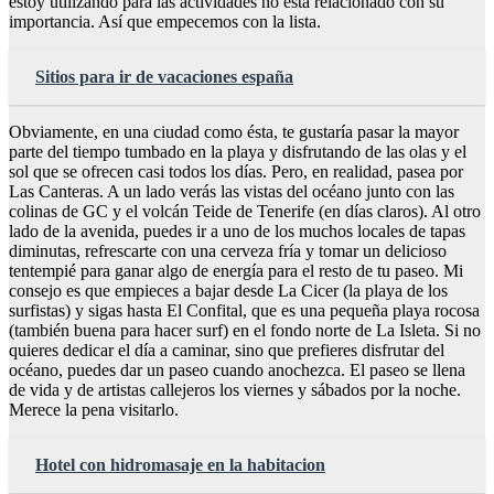
estoy utilizando para las actividades no está relacionado con su
importancia. Así que empecemos con la lista.
Sitios para ir de vacaciones españa
Obviamente, en una ciudad como ésta, te gustaría pasar la mayor
parte del tiempo tumbado en la playa y disfrutando de las olas y el
sol que se ofrecen casi todos los días. Pero, en realidad, pasea por
Las Canteras. A un lado verás las vistas del océano junto con las
colinas de GC y el volcán Teide de Tenerife (en días claros). Al otro
lado de la avenida, puedes ir a uno de los muchos locales de tapas
diminutas, refrescarte con una cerveza fría y tomar un delicioso
tentempié para ganar algo de energía para el resto de tu paseo. Mi
consejo es que empieces a bajar desde La Cicer (la playa de los
surfistas) y sigas hasta El Confital, que es una pequeña playa rocosa
(también buena para hacer surf) en el fondo norte de La Isleta. Si no
quieres dedicar el día a caminar, sino que prefieres disfrutar del
océano, puedes dar un paseo cuando anochezca. El paseo se llena
de vida y de artistas callejeros los viernes y sábados por la noche.
Merece la pena visitarlo.
Hotel con hidromasaje en la habitacion