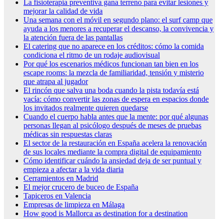
La fisioterapia preventiva gana terreno para evitar lesiones y
mejorar la calidad de vida
Una semana con el móvil en segundo plano: el surf camp que
ayuda a los menores a recuperar el descanso, la convivencia y
la atención fuera de las pantallas
El catering que no aparece en los créditos: cómo la comida
condiciona el ritmo de un rodaje audiovisual
Por qué los escenarios médicos funcionan tan bien en los
escape rooms: la mezcla de familiaridad, tensión y misterio
que atrapa al jugador
El rincón que salva una boda cuando la pista todavía está
vacía: cómo convertir las zonas de espera en espacios donde
los invitados realmente quieren quedarse
Cuando el cuerpo habla antes que la mente: por qué algunas
personas llegan al psicólogo después de meses de pruebas
médicas sin respuestas claras
El sector de la restauración en España acelera la renovación
de sus locales mediante la compra digital de equipamiento
Cómo identificar cuándo la ansiedad deja de ser puntual y
empieza a afectar a la vida diaria
Cerramientos en Madrid
El mejor crucero de buceo de España
Tapiceros en Valencia
Empresas de limpieza en Málaga
How good is Mallorca as destination for a destination