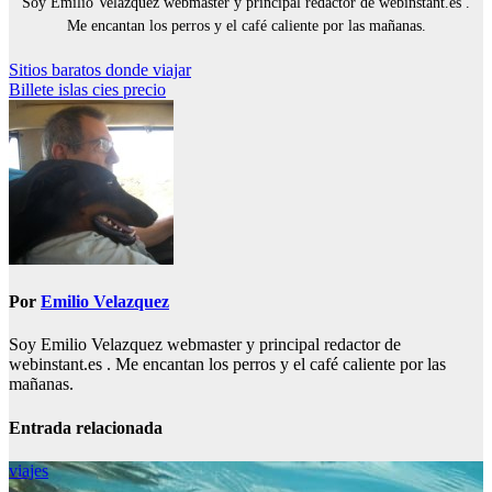
Soy Emilio Velazquez webmaster y principal redactor de webinstant.es .
Me encantan los perros y el café caliente por las mañanas.
Navegación
Sitios baratos donde viajar
Billete islas cies precio
de
entradas
Por
Emilio Velazquez
Soy Emilio Velazquez webmaster y principal redactor de
webinstant.es . Me encantan los perros y el café caliente por las
mañanas.
Entrada relacionada
viajes