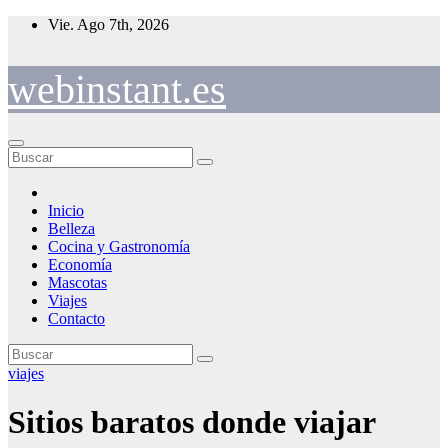
Saltar
Vie. Ago 7th, 2026
al
contenido
webinstant.es
Inicio
Belleza
Cocina y Gastronomía
Economía
Mascotas
Viajes
Contacto
viajes
Sitios baratos donde viajar