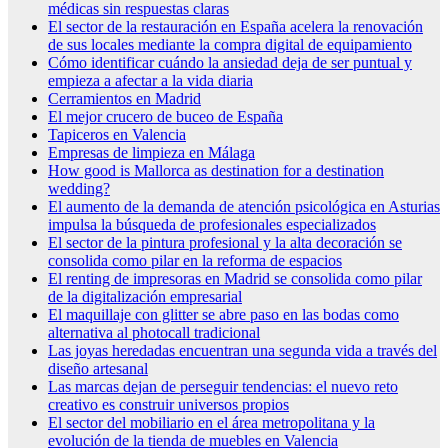
médicas sin respuestas claras
El sector de la restauración en España acelera la renovación
de sus locales mediante la compra digital de equipamiento
Cómo identificar cuándo la ansiedad deja de ser puntual y
empieza a afectar a la vida diaria
Cerramientos en Madrid
El mejor crucero de buceo de España
Tapiceros en Valencia
Empresas de limpieza en Málaga
How good is Mallorca as destination for a destination
wedding?
El aumento de la demanda de atención psicológica en Asturias
impulsa la búsqueda de profesionales especializados
El sector de la pintura profesional y la alta decoración se
consolida como pilar en la reforma de espacios
El renting de impresoras en Madrid se consolida como pilar
de la digitalización empresarial
El maquillaje con glitter se abre paso en las bodas como
alternativa al photocall tradicional
Las joyas heredadas encuentran una segunda vida a través del
diseño artesanal
Las marcas dejan de perseguir tendencias: el nuevo reto
creativo es construir universos propios
El sector del mobiliario en el área metropolitana y la
evolución de la tienda de muebles en Valencia