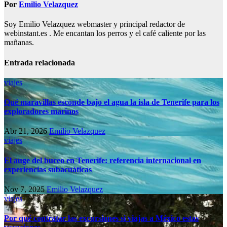
Por
Emilio Velazquez
Soy Emilio Velazquez webmaster y principal redactor de
webinstant.es . Me encantan los perros y el café caliente por las
mañanas.
Entrada relacionada
viajes
Qué maravillas esconde bajo el agua la isla de Tenerife para los
exploradores marinos
Abr 21, 2026
Emilio Velazquez
viajes
El auge del buceo en Tenerife: referencia internacional en
experiencias subacuáticas
Nov 7, 2025
Emilio Velazquez
viajes
Por qué contratar las excursiones si viajas a México estas