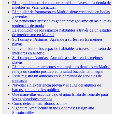
El auge del interiorismo de proximidad: claves de la tienda de
muebles en Valencia actual
El alquiler de fotomatón en Madrid sigue creciendo en bodas
y eventos
Los pendientes artesanales ganan protagonismo en las nuevas
tendencias de moda
La evolución de los espacios habitables a través de un estudio
de interiorismo en Madrid
Surf camp en Asturias | Aprende a surfear en las mejores
playas
La evolución de los espacios habitables a través del diseño de
interiores en Madrid
Surf camp en Asturias | Aprende a surfear en las mejores
playas
El aumento de tratamientos con implantes dentales en Madrid
refleja un cambio positivo en la salud bucodental integral
Reus registra un aumento en la demanda de servicios de
mudanza
Navegar sin experiencia previa y el auge del alquiler de
barcos para todos los públicos
Qué maravillas esconde bajo el agua la isla de Tenerife para
los exploradores marinos
Cómo detectar micrófonos ocultos
Signature Architecture in the Bahamas: Design and
Sustainability