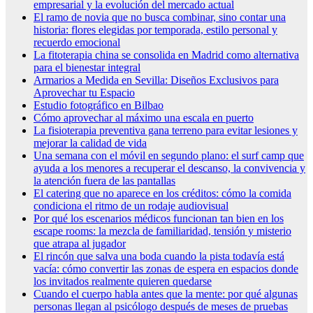
empresarial y la evolución del mercado actual
El ramo de novia que no busca combinar, sino contar una
historia: flores elegidas por temporada, estilo personal y
recuerdo emocional
La fitoterapia china se consolida en Madrid como alternativa
para el bienestar integral
Armarios a Medida en Sevilla: Diseños Exclusivos para
Aprovechar tu Espacio
Estudio fotográfico en Bilbao
Cómo aprovechar al máximo una escala en puerto
La fisioterapia preventiva gana terreno para evitar lesiones y
mejorar la calidad de vida
Una semana con el móvil en segundo plano: el surf camp que
ayuda a los menores a recuperar el descanso, la convivencia y
la atención fuera de las pantallas
El catering que no aparece en los créditos: cómo la comida
condiciona el ritmo de un rodaje audiovisual
Por qué los escenarios médicos funcionan tan bien en los
escape rooms: la mezcla de familiaridad, tensión y misterio
que atrapa al jugador
El rincón que salva una boda cuando la pista todavía está
vacía: cómo convertir las zonas de espera en espacios donde
los invitados realmente quieren quedarse
Cuando el cuerpo habla antes que la mente: por qué algunas
personas llegan al psicólogo después de meses de pruebas