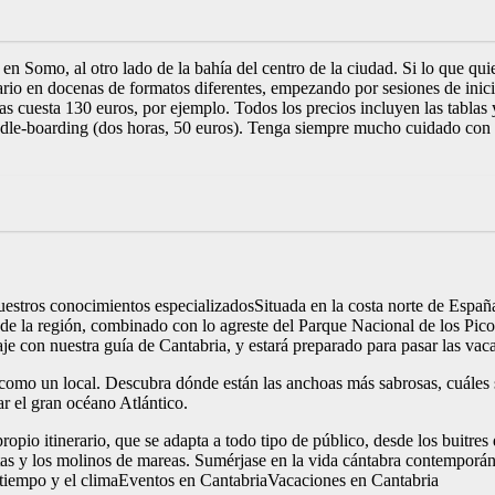
en Somo, al otro lado de la bahía del centro de la ciudad. Si lo que qu
ario en docenas de formatos diferentes, empezando por sesiones de ini
as cuesta 130 euros, por ejemplo. Todos los precios incluyen las tablas
dle-boarding (dos horas, 50 euros). Tenga siempre mucho cuidado con l
estros conocimientos especializadosSituada en la costa norte de España,
al de la región, combinado con lo agreste del Parque Nacional de los Pi
aje con nuestra guía de Cantabria, y estará preparado para pasar las va
ir como un local. Descubra dónde están las anchoas más sabrosas, cuále
r el gran océano Atlántico.
io itinerario, que se adapta a todo tipo de público, desde los buitres de
stas y los molinos de mareas. Sumérjase en la vida cántabra contempor
tiempo y el climaEventos en CantabriaVacaciones en Cantabria