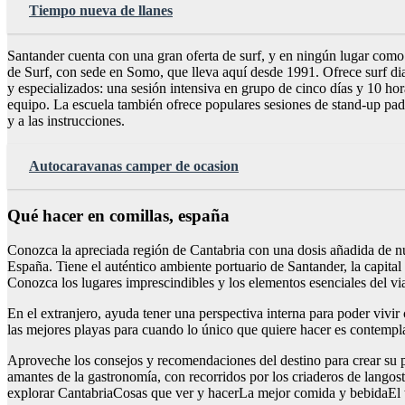
Tiempo nueva de llanes
Santander cuenta con una gran oferta de surf, y en ningún lugar como 
de Surf, con sede en Somo, que lleva aquí desde 1991. Ofrece surf di
y especializados: una sesión intensiva en grupo de cinco días y 10 hor
equipo. La escuela también ofrece populares sesiones de stand-up pad
y a las instrucciones.
Autocaravanas camper de ocasion
Qué hacer en comillas, españa
Conozca la apreciada región de Cantabria con una dosis añadida de nu
España. Tiene el auténtico ambiente portuario de Santander, la capit
Conozca los lugares imprescindibles y los elementos esenciales del vi
En el extranjero, ayuda tener una perspectiva interna para poder viv
las mejores playas para cuando lo único que quiere hacer es contempla
Aproveche los consejos y recomendaciones del destino para crear su prop
amantes de la gastronomía, con recorridos por los criaderos de lango
explorar CantabriaCosas que ver y hacerLa mejor comida y bebidaEl 