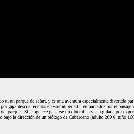
ni un parque de safari, y es una aventura especialmente divertida para l
 por gigantescos recintos en «semilibertad», enmarcados por el paisaje v
del parque. Si le apetece gastarse un dineral, la visita guiada por expe
lo bajo la dirección de un biólogo de Cabárceno (adulto 200 €, niño 160 