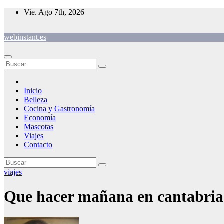
Saltar
Vie. Ago 7th, 2026
al
contenido
webinstant.es
Inicio
Belleza
Cocina y Gastronomía
Economía
Mascotas
Viajes
Contacto
viajes
Que hacer mañana en cantabria