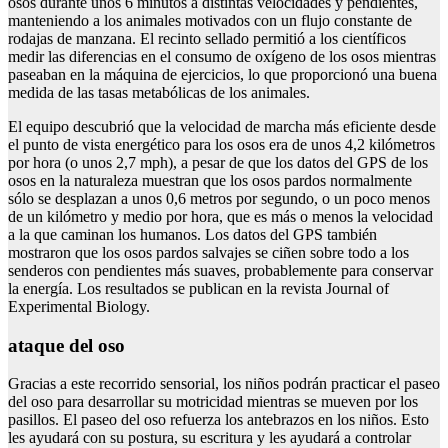
osos durante unos 6 minutos a distintas velocidades y pendientes,
manteniendo a los animales motivados con un flujo constante de
rodajas de manzana. El recinto sellado permitió a los científicos
medir las diferencias en el consumo de oxígeno de los osos mientras
paseaban en la máquina de ejercicios, lo que proporcionó una buena
medida de las tasas metabólicas de los animales.
El equipo descubrió que la velocidad de marcha más eficiente desde
el punto de vista energético para los osos era de unos 4,2 kilómetros
por hora (o unos 2,7 mph), a pesar de que los datos del GPS de los
osos en la naturaleza muestran que los osos pardos normalmente
sólo se desplazan a unos 0,6 metros por segundo, o un poco menos
de un kilómetro y medio por hora, que es más o menos la velocidad
a la que caminan los humanos. Los datos del GPS también
mostraron que los osos pardos salvajes se ciñen sobre todo a los
senderos con pendientes más suaves, probablemente para conservar
la energía. Los resultados se publican en la revista Journal of
Experimental Biology.
ataque del oso
Gracias a este recorrido sensorial, los niños podrán practicar el paseo
del oso para desarrollar su motricidad mientras se mueven por los
pasillos. El paseo del oso refuerza los antebrazos en los niños. Esto
les ayudará con su postura, su escritura y les ayudará a controlar