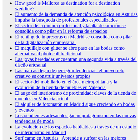
How good is Mallorca as destination for a destination
wedding?
El aumento de la demanda de atención psicológica en Asturias
impulsa la búsqueda de profesionales especializados
El sector de la pintura profesional y la alta decoración se
consolida como pilar en la reforma de espacios
El renting de impresoras en Madrid se consolida como pilar
de la digitalización empresarial
El maquillaje con glitter se abre paso en las bodas como
alternativa al photocall tradicional
Las joyas heredadas encuentran una segunda vida a través del
diseño artesanal
Las marcas dejan de perseguir tendencias: el nuevo reto
creativo es construir universos propios
El sector del mobiliario en el área metropolitana y la
evolución de la tienda de muebles en Valencia
El auge del interiorismo de proximidad: claves de la tienda de
muebles en Valencia actual
El alquiler de fotomatón en Madrid sigue creciendo en bodas
y eventos
Los pendientes artesanales ganan protagonismo en las nuevas
tendencias de moda
La evolución de los espacios habitables a través de un estudio
de interiorismo en Madrid
Surf camp en Asturias | Aprende a surfear en las mejores