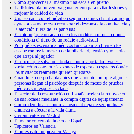
Cómo aprovechar al máximo una escala en puerto
La fisioterapia preventiva gana terreno para evitar lesiones y
mejorar la calidad de vida
Una semana con el móvil en segundo plano: el surf camp que
ayuda a los menores a recuperar el descanso, la convivencia y
la atención fuera de las pantallas
El catering que no aparece en los créditos: cómo la comida
condiciona el ritmo de un rodaje audiovisual
Por qué los escenarios médicos funcionan tan bien en los
escape rooms: la mezcla de familiaridad, tensión y misterio
que atrapa al jugador
El rincón que salva una boda cuando la pista todavía está
vacía: cómo convertir las zonas de espera en espacios donde
los invitados realmente quieren quedarse
Cuando el cuerpo habla antes que la mente: por qué algunas
personas llegan al psicólogo después de meses de pruebas
médicas sin respuestas claras
El sector de la restauración en España acelera la renovación
de sus locales mediante la compra digital de equipamiento
Cómo identificar cuándo la ansiedad deja de ser puntual y
empieza a afectar a la vida diaria
Cerramientos en Madrid
El mejor crucero de buceo de España
Tapiceros en Valencia
Empresas de limpieza en Málaga