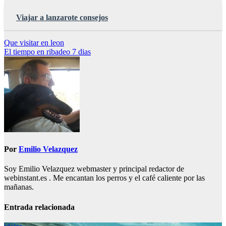
Viajar a lanzarote consejos
Navegación
Que visitar en leon
El tiempo en ribadeo 7 dias
de
entradas
Por
Emilio Velazquez
Soy Emilio Velazquez webmaster y principal redactor de
webinstant.es . Me encantan los perros y el café caliente por las
mañanas.
Entrada relacionada