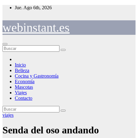
Saltar
Jue. Ago 6th, 2026
al
contenido
webinstant.es
Inicio
Belleza
Cocina y Gastronomía
Economía
Mascotas
Viajes
Contacto
viajes
Senda del oso andando