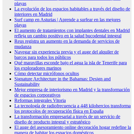
playas
La evolución de los espacios habitables a través del diseño de
interiores en Madrid
Surf camp en Asturias | Aprende a surfear en las mejores
playas
El aumento de tratamientos con implantes dentales en Madrid
refleja un cambio positivo en la salud bucodental integral
Reus registra un aumento en la demanda de servicios de
mudanza
Navegar sin experiencia previa y el auge del alquiler de
barcos para todos los públicos
Qué maravillas esconde bajo el agua la isla de Tenerife para
los exploradores marinos
Cómo detectar micrófonos ocultos
Signature Architecture in the Bahamas: Design and
Sustainability
Mejor empresa de interiorismo en Madrid y la transformación
de espacios corporativos
Reformas integrales Vitoria
La tecnología de radiofrecuencia a 448 kilohercios transforma
los protocolos de recuperación física en España
La transformación empresarial a través de un servicio de
diseño de producto integral y estratégico
El auge del asesoramiento online decoración hogar redefine la
manera de habitar los espacios domésticos