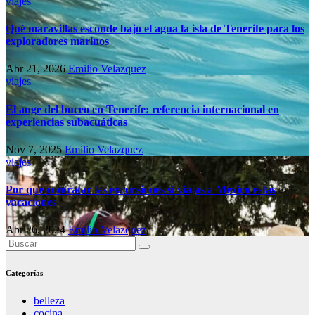
viajes
Qué maravillas esconde bajo el agua la isla de Tenerife para los
exploradores marinos
Abr 21, 2026
Emilio Velazquez
viajes
El auge del buceo en Tenerife: referencia internacional en
experiencias subacuáticas
Nov 7, 2025
Emilio Velazquez
viajes
Por qué contratar las excursiones si viajas a México estas
vacaciones
Abr 26, 2024
Emilio Velazquez
Categorías
belleza
cocina