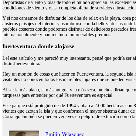
Deportistas de viento y olas de todo el mundo aprecian las excelencias de
condiciones de viento y olas, completa oferta de servicios e instalaci
Y si nos cansamos de disfrutar de los días de relax en la playa, cosa p
austeros paisajes del interior y asombrarse con la belleza de sus ondul
pueblos costeros donde podremos disfrutar de deliciosos pescados fre
internacionalmente y han recibido innumerables premios.
fuerteventura donde alojarse
Leí este artículo y me pareció muy interesante, pensé que podría ser al
do-in-fuerteventura/.
Hay un montón de cosas que hacer en Fuerteventura, la segunda isla má
visitantes no conocen todos los increíbles lugares que se pueden visit
Al ser la más plana, la más antigua y la más seca, muchos dirían que n
turquesas para entender por qué Fuerteventura es especial.
Este parque está protegido desde 1994 y abarca 2.600 hectáreas con 8 
vientos que azotan la isla y que conforman el mayor sistema dunar de
Corralejo también se pueden ver aves en peligro de extinción como la
Emilio Velazquez