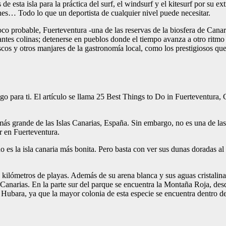
 esta isla para la práctica del surf, el windsurf y el kitesurf por su ext
ones… Todo lo que un deportista de cualquier nivel puede necesitar.
oco probable, Fuerteventura -una de las reservas de la biosfera de Canar
antes colinas; detenerse en pueblos donde el tiempo avanza a otro ritmo y
scos y otros manjares de la gastronomía local, como los prestigiosos q
go para ti. El artículo se llama 25 Best Things to Do in Fuerteventura, 
s grande de las Islas Canarias, España. Sin embargo, no es una de las is
ar en Fuerteventura.
o es la isla canaria más bonita. Pero basta con ver sus dunas doradas al
kilómetros de playas. Además de su arena blanca y sus aguas cristalina
 Canarias. En la parte sur del parque se encuentra la Montaña Roja, des
 Hubara, ya que la mayor colonia de esta especie se encuentra dentro de