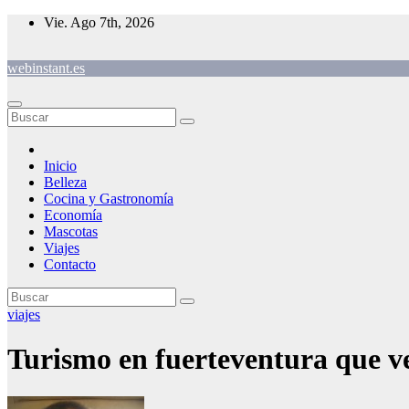
Saltar
Vie. Ago 7th, 2026
al
contenido
webinstant.es
Inicio
Belleza
Cocina y Gastronomía
Economía
Mascotas
Viajes
Contacto
viajes
Turismo en fuerteventura que v