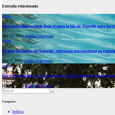
Entrada relacionada
viajes
Qué maravillas esconde bajo el agua la isla de Tenerife para los
Abr 21, 2026
Emilio Velazquez
viajes
El auge del buceo en Tenerife: referencia internacional en experi
Nov 7, 2025
Emilio Velazquez
viajes
Por qué contratar las excursiones si viajas a México estas vacacio
Abr 26, 2024
Emilio Velazquez
Categorías
belleza