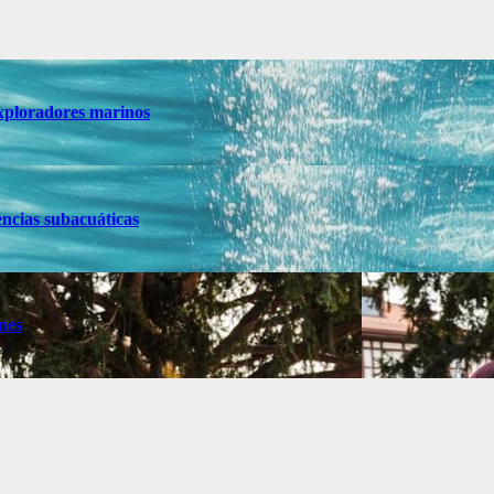
 exploradores marinos
encias subacuáticas
nes