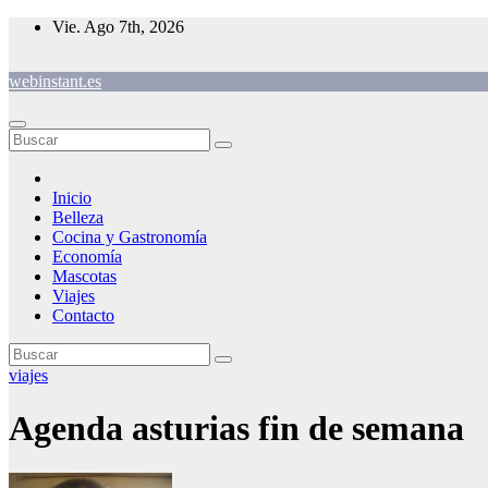
Saltar
Vie. Ago 7th, 2026
al
contenido
webinstant.es
Inicio
Belleza
Cocina y Gastronomía
Economía
Mascotas
Viajes
Contacto
viajes
Agenda asturias fin de semana