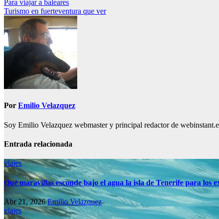
Navegación
Para viajar a baleares
Turismo en fuerteventura que ver
de
entradas
Por
Emilio Velazquez
Soy Emilio Velazquez webmaster y principal redactor de webinstant.es 
Entrada relacionada
viajes
Qué maravillas esconde bajo el agua la isla de Tenerife para los
Abr 21, 2026
Emilio Velazquez
viajes