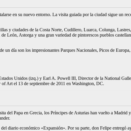
alarse en su nuevo entorno. La visita guiada por la ciudad sigue un recor
las y ciudades de la Costa Norte, Cudillero, Luarca, Colunga, Lastres, R
de León, Astorga y una gran variedad de pintorescos pueblos castellanos
s de un día son los impresionantes Parques Nacionales, Picos de Europa
tados Unidos (izq.) y Earl A. Powell III, Director de la National Galle
y of Art el 13 de septiembre de 2011 en Washington, DC.
ita del Papa en Grecia, los Príncipes de Asturias han vuelto a Madrid y
ander.
rio del diario económico «Expansión». Por su parte, don Felipe entregó