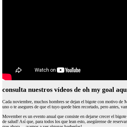
consulta nuestros vídeos de oh my goal aqu
Cada noviembre, muchos hombres se dejan el bigote con motivo de Mo
uno o te asegures de que el tuyo quede bien recortado, pero antes, vam
Movember es un evento anual que consiste en dejarse crecer el bigote
de salud! Así que, para todos los que lean esto, asegúrense de reserva
que ahora… ¡vamos a ver algunas barberías!