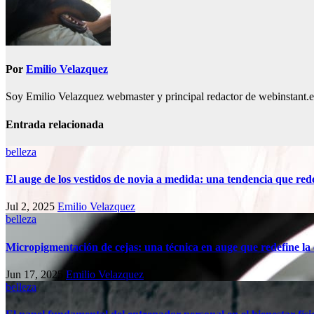
Por
Emilio Velazquez
Soy Emilio Velazquez webmaster y principal redactor de webinstant.es 
Entrada relacionada
belleza
El auge de los vestidos de novia a medida: una tendencia que redef
Jul 2, 2025
Emilio Velazquez
belleza
Micropigmentación de cejas: una técnica en auge que redefine la e
Jun 17, 2025
Emilio Velazquez
belleza