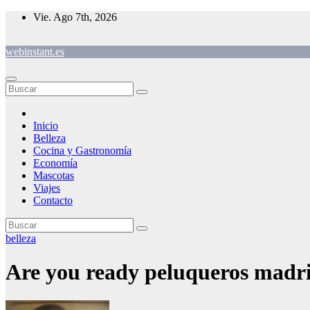
Saltar
Vie. Ago 7th, 2026
al
contenido
webinstant.es
Inicio
Belleza
Cocina y Gastronomía
Economía
Mascotas
Viajes
Contacto
belleza
Are you ready peluqueros madr