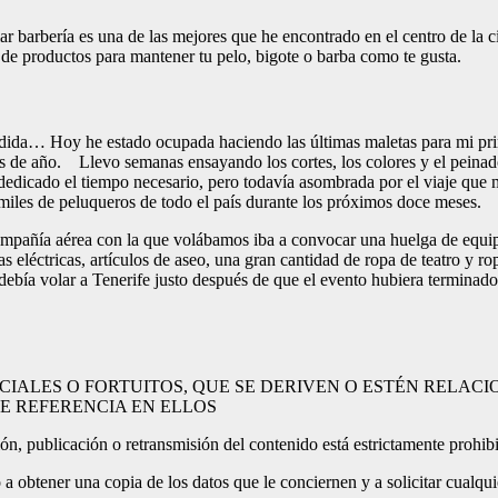
ar barbería es una de las mejores que he encontrado en el centro de la c
de productos para mantener tu pelo, bigote o barba como te gusta.
cidida… Hoy he estado ocupada haciendo las últimas maletas para mi 
pios de año. Llevo semanas ensayando los cortes, los colores y el peina
 dedicado el tiempo necesario, pero todavía asombrada por el viaje que
 miles de peluqueros de todo el país durante los próximos doce meses. 
ompañía aérea con la que volábamos iba a convocar una huelga de equi
as eléctricas, artículos de aseo, una gran cantidad de ropa de teatro 
 debía volar a Tenerife justo después de que el evento hubiera terminad
ECIALES O FORTUITOS, QUE SE DERIVEN O ESTÉN RELAC
CE REFERENCIA EN ELLOS
n, publicación o retransmisión del contenido está estrictamente prohibido
o a obtener una copia de los datos que le conciernen y a solicitar cualqui