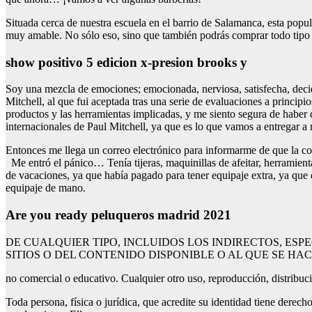
Situada cerca de nuestra escuela en el barrio de Salamanca, esta popul
muy amable. No sólo eso, sino que también podrás comprar todo tipo 
show positivo 5 edicion x-presion brooks y
Soy una mezcla de emociones; emocionada, nerviosa, satisfecha, de
Mitchell, al que fui aceptada tras una serie de evaluaciones a princi
productos y las herramientas implicadas, y me siento segura de haber
internacionales de Paul Mitchell, ya que es lo que vamos a entregar a
Entonces me llega un correo electrónico para informarme de que la c
Me entró el pánico… Tenía tijeras, maquinillas de afeitar, herramient
de vacaciones, ya que había pagado para tener equipaje extra, ya que
equipaje de mano.
Are you ready peluqueros madrid 2021
DE CUALQUIER TIPO, INCLUIDOS LOS INDIRECTOS, ESP
SITIOS O DEL CONTENIDO DISPONIBLE O AL QUE SE HA
no comercial o educativo. Cualquier otro uso, reproducción, distribució
Toda persona, física o jurídica, que acredite su identidad tiene derech