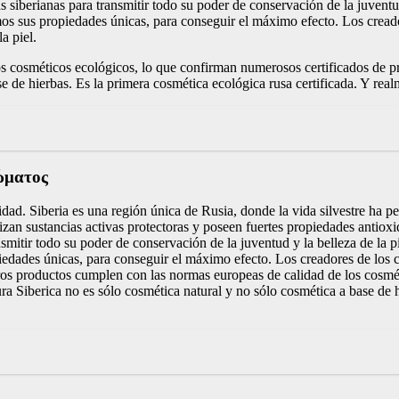
s siberianas para transmitir todo su poder de conservación de la juventud 
mos sus propiedades únicas, para conseguir el máximo efecto. Los cread
a piel.
e los cosméticos ecológicos, lo que confirman numerosos certific
e de hierbas. Es la primera cosmética ecológica rusa certificada. Y rea
σώματος
dad. Siberia es una región única de Rusia, donde la vida silvestre ha p
tizan sustancias activas protectoras y poseen fuertes propiedades antioxi
smitir todo su poder de conservación de la juventud y la belleza de la pie
iedades únicas, para conseguir el máximo efecto. Los creadores de los 
stros productos cumplen con las normas europeas de calidad de los cosmé
a no es sólo cosmética natural y no sólo cosmética a base de hierba