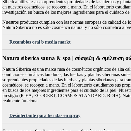
Siberica utiliza estas sorprendentes propiedades de las hierbas y planta
en nuestros cosméticos, se recogen a mano. En el laboratorio estudia
investigación en busca de los mejores ingredientes para el cuidado de l
Nuestros productos cumplen con las normas europeas de calidad d
Natura Siberica no es sólo cosmética natural y no sólo cosmética a bas
Recambios oral b media markt
Natura siberica sauna & spa | σύσφιξη & σμίλευση 
Natura Siberica es una marca rusa de cosméticos orgánicos de alta cali
condiciones climáticas tan duras, las hierbas y plantas siberianas sinte
sorprendentes propiedades de las hierbas y plantas siberianas para tran
cosméticos, se recogen a mano. En el laboratorio estudiamos sus prop
en busca de los mejores ingredientes para el cuidado de la piel. Nue
prestigio (ICEA, ECOCERT, COSMOS STANDARD, BDIH). Natura Siberic
realmente funciona.
Desinfectante para heridas en spray