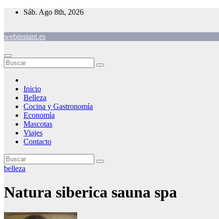
Saltar
Sáb. Ago 8th, 2026
al
contenido
webinstant.es
Inicio
Belleza
Cocina y Gastronomía
Economía
Mascotas
Viajes
Contacto
belleza
Natura siberica sauna spa