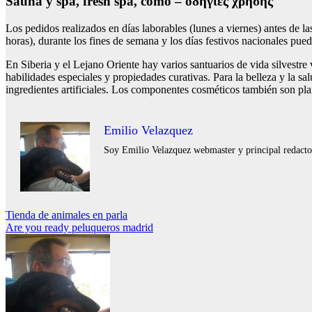
Sauna y spa, fresh spa, cómo – οδηγίες χρήσης
Los pedidos realizados en días laborables (lunes a viernes) antes de l
horas), durante los fines de semana y los días festivos nacionales puede
En Siberia y el Lejano Oriente hay varios santuarios de vida silvestr
habilidades especiales y propiedades curativas. Para la belleza y la sa
ingredientes artificiales. Los componentes cosméticos también son pla
Emilio Velazquez
Soy Emilio Velazquez webmaster y principal redactor 
Navegación
Tienda de animales en parla
Are you ready peluqueros madrid
de
entradas