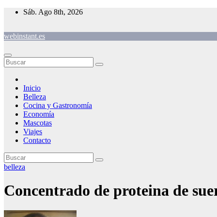
Saltar
Sáb. Ago 8th, 2026
al
contenido
webinstant.es
Inicio
Belleza
Cocina y Gastronomía
Economía
Mascotas
Viajes
Contacto
belleza
Concentrado de proteina de sue