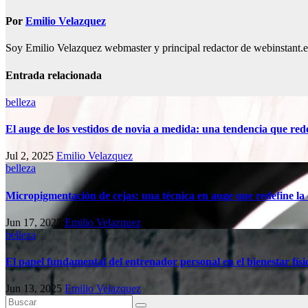
Por
Emilio Velazquez
Soy Emilio Velazquez webmaster y principal redactor de webinstant.es 
Entrada relacionada
belleza
El auge de los vestidos de novia a medida: una tendencia que redef
Jul 2, 2025
Emilio Velazquez
belleza
Micropigmentación de cejas: una técnica en auge que redefine la e
Jun 17, 2025
Emilio Velazquez
belleza
El papel fundamental del entrenador personal en el bienestar físi
Jun 13, 2025
Emilio Velazquez