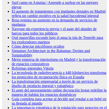
Surf camp en Asturias | Aprende a surfear en las mejores
playas
El aumento de tratamientos con implantes dentales en Madrid
refleja un cambio positivo en la salud bucodental integral
Reus registra un aumento en la demanda de servicios de
mudanza
Navegar sin experiencia previa y el auge del alquiler de
barcos para todos los públicos
Qué maravillas esconde bajo el agua la isla de Tenerife para
los exploradores marinos
Cómo detectar micrófonos ocultos
Signature Architecture in the Bahamas: Design and
Sustainability
Mejor empresa de interiorismo en Madrid y la transformación
de espacios corporativos
Reformas integrales Vitoria
La tecnología de radiofrecuencia a 448 kilohercios transforma
los protocolos de recuperación física en España
La transformación empresarial a través de un servicio de
diseño de producto integral y estratégico
El auge del asesoramiento online decoración hogar redefine la
manera de habitar los espacios domésticos
Guía completa para acertar al decidir qué regalar a un bebé en
su llegada al mundo
La importancia estratégica de la rotulación para negocios en el