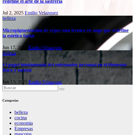
redefine el arte de la sastrería
Jul 2, 2025
Emilio Velazquez
belleza
Micropigmentación de cejas: una técnica en auge que redefine
la estética facial
Jun 17, 2025
Emilio Velazquez
belleza
El papel fundamental del entrenador personal en el bienestar
físico y mental
Jun 13, 2025
Emilio Velazquez
Categorías
belleza
cocina
economia
Empresas
mascotas