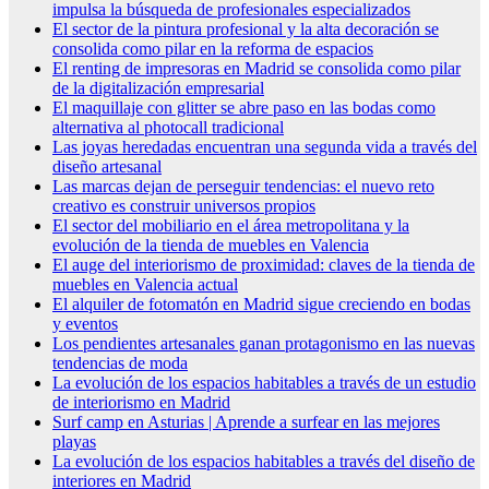
impulsa la búsqueda de profesionales especializados
El sector de la pintura profesional y la alta decoración se
consolida como pilar en la reforma de espacios
El renting de impresoras en Madrid se consolida como pilar
de la digitalización empresarial
El maquillaje con glitter se abre paso en las bodas como
alternativa al photocall tradicional
Las joyas heredadas encuentran una segunda vida a través del
diseño artesanal
Las marcas dejan de perseguir tendencias: el nuevo reto
creativo es construir universos propios
El sector del mobiliario en el área metropolitana y la
evolución de la tienda de muebles en Valencia
El auge del interiorismo de proximidad: claves de la tienda de
muebles en Valencia actual
El alquiler de fotomatón en Madrid sigue creciendo en bodas
y eventos
Los pendientes artesanales ganan protagonismo en las nuevas
tendencias de moda
La evolución de los espacios habitables a través de un estudio
de interiorismo en Madrid
Surf camp en Asturias | Aprende a surfear en las mejores
playas
La evolución de los espacios habitables a través del diseño de
interiores en Madrid