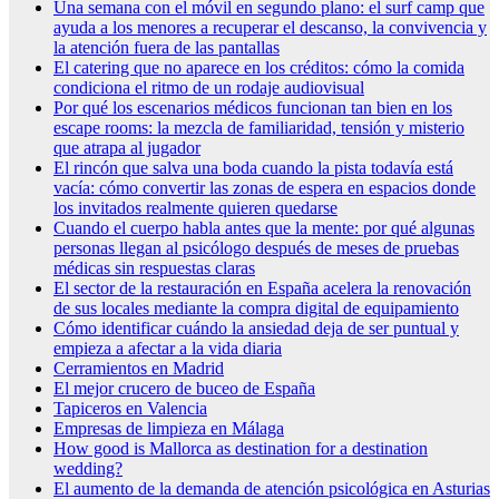
Una semana con el móvil en segundo plano: el surf camp que
ayuda a los menores a recuperar el descanso, la convivencia y
la atención fuera de las pantallas
El catering que no aparece en los créditos: cómo la comida
condiciona el ritmo de un rodaje audiovisual
Por qué los escenarios médicos funcionan tan bien en los
escape rooms: la mezcla de familiaridad, tensión y misterio
que atrapa al jugador
El rincón que salva una boda cuando la pista todavía está
vacía: cómo convertir las zonas de espera en espacios donde
los invitados realmente quieren quedarse
Cuando el cuerpo habla antes que la mente: por qué algunas
personas llegan al psicólogo después de meses de pruebas
médicas sin respuestas claras
El sector de la restauración en España acelera la renovación
de sus locales mediante la compra digital de equipamiento
Cómo identificar cuándo la ansiedad deja de ser puntual y
empieza a afectar a la vida diaria
Cerramientos en Madrid
El mejor crucero de buceo de España
Tapiceros en Valencia
Empresas de limpieza en Málaga
How good is Mallorca as destination for a destination
wedding?
El aumento de la demanda de atención psicológica en Asturias