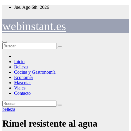
Saltar
Jue. Ago 6th, 2026
al
contenido
webinstant.es
Inicio
Belleza
Cocina y Gastronomía
Economía
Mascotas
Viajes
Contacto
belleza
Rímel resistente al agua