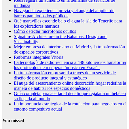
Reus registra un aumento en la demanda de servicios de
mudanza
Navegar sin experiencia previa y el auge del alquiler de
barcos para todos los públicos
Qué maravillas esconde bajo el agua la isla de Tenerife para
los exploradores marinos
Cómo detectar micrófonos ocultos
Signature Architecture in the Bahamas: Design and
Sustainability
Mejor empresa de interiorismo en Madrid y la transformación
de espacios corporativos
Reformas integrales Vitoria
La tecnología de radiofrecuencia a 448 kilohercios transforma
los protocolos de recuperación física en España
La transformación empresarial a través de un servicio de
diseño de producto integral y estratégico
El auge del asesoramiento online decoración hogar redefine la
manera de habitar los espacios domésticos
Guía completa para acertar al decidir qué regalar a un bebé en
su llegada al mundo
La importancia estratégica de la rotulación para negocios en el
entorno competitivo actual
You missed