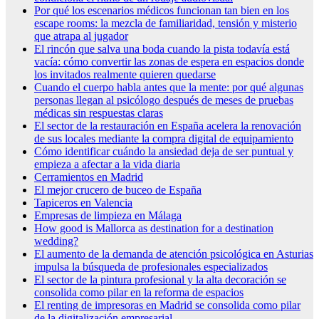
Por qué los escenarios médicos funcionan tan bien en los
escape rooms: la mezcla de familiaridad, tensión y misterio
que atrapa al jugador
El rincón que salva una boda cuando la pista todavía está
vacía: cómo convertir las zonas de espera en espacios donde
los invitados realmente quieren quedarse
Cuando el cuerpo habla antes que la mente: por qué algunas
personas llegan al psicólogo después de meses de pruebas
médicas sin respuestas claras
El sector de la restauración en España acelera la renovación
de sus locales mediante la compra digital de equipamiento
Cómo identificar cuándo la ansiedad deja de ser puntual y
empieza a afectar a la vida diaria
Cerramientos en Madrid
El mejor crucero de buceo de España
Tapiceros en Valencia
Empresas de limpieza en Málaga
How good is Mallorca as destination for a destination
wedding?
El aumento de la demanda de atención psicológica en Asturias
impulsa la búsqueda de profesionales especializados
El sector de la pintura profesional y la alta decoración se
consolida como pilar en la reforma de espacios
El renting de impresoras en Madrid se consolida como pilar
de la digitalización empresarial