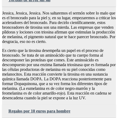
Jessica, Jessica, Jessica. Nos saltaremos el sermón sobre lo malo que
es el bronceado para la piel y, en su lugar, empezaremos a criticar los
aceleradores del bronceado. Para decirlo científicamente, estos
bronceadores de tirosina son una mierda. Las empresas que venden
píldoras y lociones con triosina afirman que estimulan la producción
de melanina, el pigmento natural que te hace parecer bronceado. Por
desgracia, eso no es cierto.
Es cierto que la tirosina desempeña un papel en el proceso de
bronceado. Se trata de un aminoácido que tu cuerpo forma al
descomponer las proteínas que comes. Este aminoácido es
descompuesto por una enzima llamada triosinasa que es formada por
las células productoras de melanina en su piel conocidas como
melanocitos. Esta reacción convierte la tirosina en una sustancia
química llamada DOPA. La DOPA reacciona posteriormente para
formar Dopaquinona, que a su vez forma los diferentes tipos de
melanina. (La eumelanina es de color negro-marrón y la
feomelanina es de color amarillo-rojo). Esta reacción en cadena se
desencadena cuando la piel se expone a la luz UV.
Regalos por 10 euros para hombre