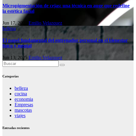
Micropigmentación de cejas: una técnica en auge que redefine
la estética facial
Jun 17, 2025
Emilio Velazquez
belleza
El papel fundamental del entrenador personal en el bienestar
físico y mental
Jun 13, 2025
Emilio Velazquez
Categorías
belleza
cocina
economia
Empresas
mascotas
viajes
Entradas recientes