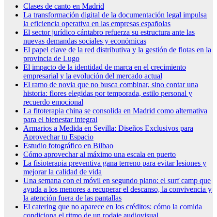
Clases de canto en Madrid
La transformación digital de la documentación legal impulsa
la eficiencia operativa en las empresas españolas
El sector jurídico cántabro refuerza su estructura ante las
nuevas demandas sociales y económicas
El papel clave de la red distributiva y la gestión de flotas en la
provincia de Lugo
El impacto de la identidad de marca en el crecimiento
empresarial y la evolución del mercado actual
El ramo de novia que no busca combinar, sino contar una
historia: flores elegidas por temporada, estilo personal y
recuerdo emocional
La fitoterapia china se consolida en Madrid como alternativa
para el bienestar integral
Armarios a Medida en Sevilla: Diseños Exclusivos para
Aprovechar tu Espacio
Estudio fotográfico en Bilbao
Cómo aprovechar al máximo una escala en puerto
La fisioterapia preventiva gana terreno para evitar lesiones y
mejorar la calidad de vida
Una semana con el móvil en segundo plano: el surf camp que
ayuda a los menores a recuperar el descanso, la convivencia y
la atención fuera de las pantallas
El catering que no aparece en los créditos: cómo la comida
condiciona el ritmo de un rodaje audiovisual