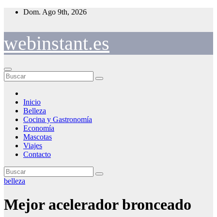
Saltar
Dom. Ago 9th, 2026
al
contenido
webinstant.es
Inicio
Belleza
Cocina y Gastronomía
Economía
Mascotas
Viajes
Contacto
belleza
Mejor acelerador bronceado