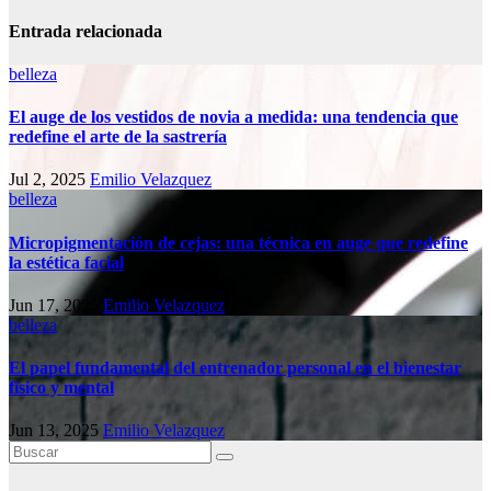
Entrada relacionada
belleza
El auge de los vestidos de novia a medida: una tendencia que
redefine el arte de la sastrería
Jul 2, 2025
Emilio Velazquez
belleza
Micropigmentación de cejas: una técnica en auge que redefine
la estética facial
Jun 17, 2025
Emilio Velazquez
belleza
El papel fundamental del entrenador personal en el bienestar
físico y mental
Jun 13, 2025
Emilio Velazquez