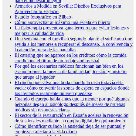
para el bienestar integral
Armarios a Medida en Sevilla: Diseños Exclusivos para
Aprovechar tu Espacio
Estudio fotográfico en Bilbao
Cómo aprovechar al máximo una escala en puerto
La fisioterapia preventiva gana terreno para evitar lesiones y
mejorar la calidad de vida
Una semana con el móvil en segundo plano: el surf camp que
ayuda a los menores a recuperar el descanso, la convivencia y
la atención fuera de las pantallas
El catering que no aparece en los créditos: cómo la comida
condiciona el ritmo de un rodaje audiovisual
Por qué los escenarios médicos funcionan tan bien en los
escape rooms: la mezcla de familiaridad, tensión y misterio
que atrapa al jugador
El rincón que salva una boda cuando la pista todavía está
vacía: cómo convertir las zonas de espera en espacios donde
los invitados realmente quieren quedarse
Cuando el cuerpo habla antes que la mente: por qué algunas
personas llegan al psicólogo después de meses de pruebas
médicas sin respuestas claras
El sector de la restauración en España acelera la renovación
de sus locales mediante la compra digital de equipamiento
Cómo identificar cuándo la ansiedad deja de ser puntual y
empieza a afectar a la vida diaria