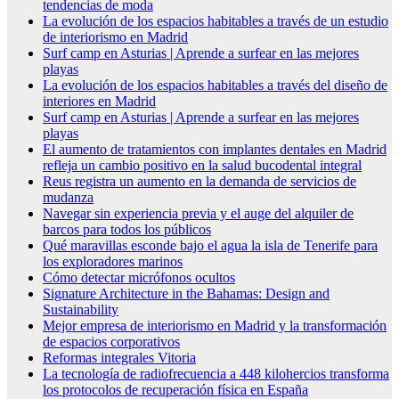
tendencias de moda
La evolución de los espacios habitables a través de un estudio
de interiorismo en Madrid
Surf camp en Asturias | Aprende a surfear en las mejores
playas
La evolución de los espacios habitables a través del diseño de
interiores en Madrid
Surf camp en Asturias | Aprende a surfear en las mejores
playas
El aumento de tratamientos con implantes dentales en Madrid
refleja un cambio positivo en la salud bucodental integral
Reus registra un aumento en la demanda de servicios de
mudanza
Navegar sin experiencia previa y el auge del alquiler de
barcos para todos los públicos
Qué maravillas esconde bajo el agua la isla de Tenerife para
los exploradores marinos
Cómo detectar micrófonos ocultos
Signature Architecture in the Bahamas: Design and
Sustainability
Mejor empresa de interiorismo en Madrid y la transformación
de espacios corporativos
Reformas integrales Vitoria
La tecnología de radiofrecuencia a 448 kilohercios transforma
los protocolos de recuperación física en España