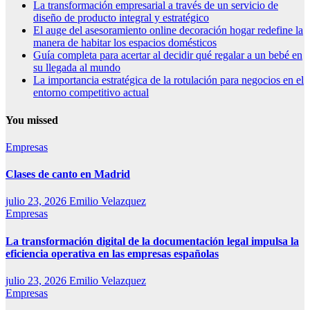
La transformación empresarial a través de un servicio de
diseño de producto integral y estratégico
El auge del asesoramiento online decoración hogar redefine la
manera de habitar los espacios domésticos
Guía completa para acertar al decidir qué regalar a un bebé en
su llegada al mundo
La importancia estratégica de la rotulación para negocios en el
entorno competitivo actual
You missed
Empresas
Clases de canto en Madrid
julio 23, 2026
Emilio Velazquez
Empresas
La transformación digital de la documentación legal impulsa la
eficiencia operativa en las empresas españolas
julio 23, 2026
Emilio Velazquez
Empresas