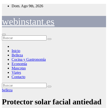
Saltar
Dom. Ago 9th, 2026
al
contenido
webinstant.es
Inicio
Belleza
Cocina y Gastronomía
Economía
Mascotas
Viajes
Contacto
belleza
Protector solar facial antiedad