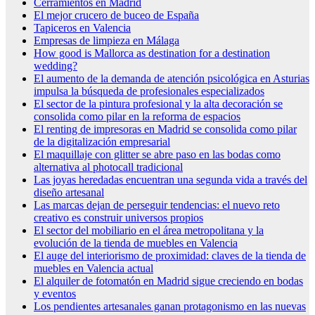
Cerramientos en Madrid
El mejor crucero de buceo de España
Tapiceros en Valencia
Empresas de limpieza en Málaga
How good is Mallorca as destination for a destination
wedding?
El aumento de la demanda de atención psicológica en Asturias
impulsa la búsqueda de profesionales especializados
El sector de la pintura profesional y la alta decoración se
consolida como pilar en la reforma de espacios
El renting de impresoras en Madrid se consolida como pilar
de la digitalización empresarial
El maquillaje con glitter se abre paso en las bodas como
alternativa al photocall tradicional
Las joyas heredadas encuentran una segunda vida a través del
diseño artesanal
Las marcas dejan de perseguir tendencias: el nuevo reto
creativo es construir universos propios
El sector del mobiliario en el área metropolitana y la
evolución de la tienda de muebles en Valencia
El auge del interiorismo de proximidad: claves de la tienda de
muebles en Valencia actual
El alquiler de fotomatón en Madrid sigue creciendo en bodas
y eventos
Los pendientes artesanales ganan protagonismo en las nuevas