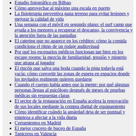
Estudio fotográfico en Bilbao
Cómo aprovechar al máximo una escala en puerto
La fisioterapia preventiva gana terreno para evitar lesiones y
mejorar la calidad de vida
Una semana con el móvil en segundo plano: el surf camp que
ayuda a los menores a recuperar el descanso, la convivencia y
la atención fuera de las pantallas
El catering que no aparece en los créditos: cómo la comida
condiciona el ritmo de un rodaje audiovisual
Por qué los escenarios médicos funcionan tan bien en los
escape rooms: la mezcla de familiaridad, tensión y misterio
que atrapa al jugador
El rincón que salva una boda cuando la pista todavía está
vacía: cómo convertir las zonas de espera en espacios donde
los invitados realmente quieren quedarse
Cuando el cuerpo habla antes que la mente: por qué algunas
personas llegan al psicólogo después de meses de pruebas
médicas sin respuestas claras
El sector de la restauración en España acelera la renovación
de sus locales mediante la compra digital de equipamiento
Cómo identificar cuándo la ansiedad deja de ser puntual y
empieza a afectar a la vida diaria
Cerramientos en Madrid
El mejor crucero de buceo de España
Tapiceros en Valencia