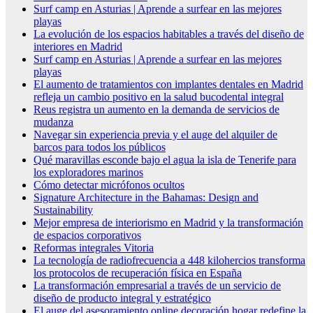
Surf camp en Asturias | Aprende a surfear en las mejores
playas
La evolución de los espacios habitables a través del diseño de
interiores en Madrid
Surf camp en Asturias | Aprende a surfear en las mejores
playas
El aumento de tratamientos con implantes dentales en Madrid
refleja un cambio positivo en la salud bucodental integral
Reus registra un aumento en la demanda de servicios de
mudanza
Navegar sin experiencia previa y el auge del alquiler de
barcos para todos los públicos
Qué maravillas esconde bajo el agua la isla de Tenerife para
los exploradores marinos
Cómo detectar micrófonos ocultos
Signature Architecture in the Bahamas: Design and
Sustainability
Mejor empresa de interiorismo en Madrid y la transformación
de espacios corporativos
Reformas integrales Vitoria
La tecnología de radiofrecuencia a 448 kilohercios transforma
los protocolos de recuperación física en España
La transformación empresarial a través de un servicio de
diseño de producto integral y estratégico
El auge del asesoramiento online decoración hogar redefine la