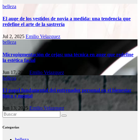
belleza
El auge de los vestidos de novia a medida: una tendencia que
redefine el arte de la sastrería
Jul 2, 2025
Emilio Velazquez
belleza
Micropigmentación de cejas: una técnica en auge que redefine
la estética facial
Jun 17, 2025
Emilio Velazquez
belleza
El papel fundamental del entrenador personal en el bienestar
físico y mental
Jun 13, 2025
Emilio Velazquez
Categorías
belleza