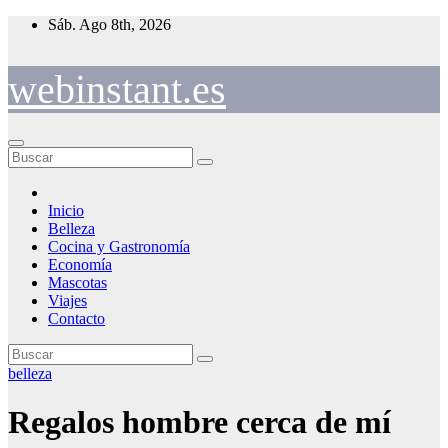
Saltar
Sáb. Ago 8th, 2026
al
contenido
webinstant.es
Inicio
Belleza
Cocina y Gastronomía
Economía
Mascotas
Viajes
Contacto
belleza
Regalos hombre cerca de mí