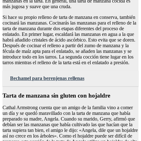
manzanas en la tarta. En general, una tarta de manzana cocida es
más jugosa y suave que una cruda.
Si hace su propio relleno de tarta de manzana en conserva, también
cocinará las manzanas. Cocinarás las manzanas para el relleno de la
tarta de manzana durante dos etapas diferentes del proceso de
enlatado. En primer lugar, escaldará las manzanas en agua a la que
habrá añadido cristales de ácido ascórbico. Esto evita que se doren.
Después de cocinar el relleno a partir del zumo de manzana y la
fécula de maíz apta para el enlatado, se añaden las manzanas y se
introduce todo en los tarros. La segunda cocción tiene lugar en los
tarros mientras el relleno de la tarta está en el enlatado a presión.
Bechamel para berenjenas rellenas
Tarta de manzana sin gluten con hojaldre
Cathal Armstrong cuenta que un amigo de la familia vino a comer
un día y se quedó maravillado con la tarta de manzana que había
preparado su madre, Angela. Cuando su marido, Gerry, afirmó que
debían ser las manzanas que había cultivado las que hacían que la
tarta supiera tan bien, el amigo le dijo: «Angela, dile que un hojaldre
así no crece en los árboles». Como el hojaldre puede ser difícil de