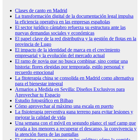
Clases de canto en Madrid
La transformación digital de la documentación legal impulsa
la eficiencia operativa en las empresas españolas
El sector jurídico cántabro refuerza su estructura ante las
nuevas demandas sociales y económicas
El papel clave de la red distributiva y la gestión de flotas en la
provincia de Lugo
El impacto de la identidad de marca en el crecimiento
empresarial y la evolución del mercado actual
El ramo de novia que no busca combinar, sino contar una
historia: flores elegidas por temporada, estilo personal y
recuerdo emocional
La fitoterapia china se consolida en Madrid como alternativa
para el bienestar integral
Armarios a Medida en Sevilla: Diseños Exclusivos para
Aprovechar tu Espacio
Estudio fotográfico en Bilbao
Cómo aprovechar al máximo una escala en puerto
La fisioterapia preventiva gana terreno para evitar lesiones y
mejorar la calidad de vida
Una semana con el móvil en segundo plano: el surf camp que
ayuda a los menores a recuperar el descanso, la convivencia y
la atención fuera de las pantallas
El catering que no aparece en los créditos: cómo la comida