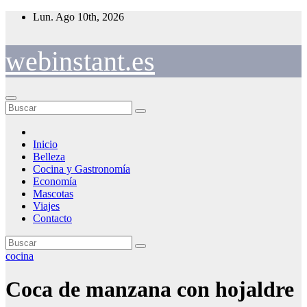
Saltar
Lun. Ago 10th, 2026
al
contenido
webinstant.es
Inicio
Belleza
Cocina y Gastronomía
Economía
Mascotas
Viajes
Contacto
cocina
Coca de manzana con hojaldre