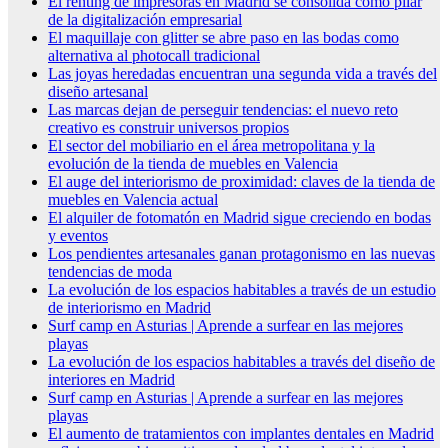
El renting de impresoras en Madrid se consolida como pilar
de la digitalización empresarial
El maquillaje con glitter se abre paso en las bodas como
alternativa al photocall tradicional
Las joyas heredadas encuentran una segunda vida a través del
diseño artesanal
Las marcas dejan de perseguir tendencias: el nuevo reto
creativo es construir universos propios
El sector del mobiliario en el área metropolitana y la
evolución de la tienda de muebles en Valencia
El auge del interiorismo de proximidad: claves de la tienda de
muebles en Valencia actual
El alquiler de fotomatón en Madrid sigue creciendo en bodas
y eventos
Los pendientes artesanales ganan protagonismo en las nuevas
tendencias de moda
La evolución de los espacios habitables a través de un estudio
de interiorismo en Madrid
Surf camp en Asturias | Aprende a surfear en las mejores
playas
La evolución de los espacios habitables a través del diseño de
interiores en Madrid
Surf camp en Asturias | Aprende a surfear en las mejores
playas
El aumento de tratamientos con implantes dentales en Madrid