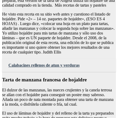
preparar, esta versión de la tarta de Angela utiliza un hojaldre de alta
calidad comprado en la tienda. Más recetas de tartas y pasteles
He visto esta receta en su sitio web antes y cuestiono el listado de
hojaldre. Pide «2» – 14 oz. paquetes de hojaldre», (ESO ES 4
HOJAS) . Luego dice, «colocar una hoja en un plato para tartas,
añadir las manzanas y colocar la segunda hoja sobre las manzanas».
Yo utilizo hojaldre para mis tartas de manzana y sólo uso dos
láminas – que es UN paquete de hojaldre. Desde el 2008, de la
publicación original de esta receta, una edición de lo que se publica
es importante si uno quiere obtener los mejores resultados de una
receta de cualquier tipo. Judith Ellis
Calabacines rellenos de atun y verduras
Tarta de manzana francesa de hojaldre
El dulzor de las manzanas, las nueces crujientes y la canela terrosa
se alían con el hojaldre para conseguir un postre muy sabroso.
Añada un poco de nata montada para obtener una tarta de manzana
a la moda, o disfrútela caliente o fría, tal cual.
El uso de láminas de hojaldre y del relleno de la tarta ya preparados
evita mucho trabajo a la hora de preparar esta deliciosa receta y