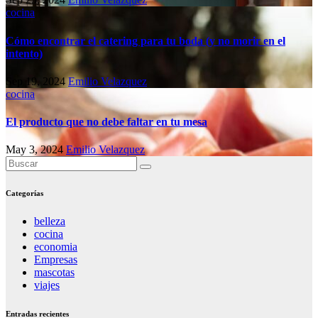
cocina
Cómo encontrar el catering para tu boda (y no morir en el
intento)
Sep 19, 2024
Emilio Velazquez
cocina
El producto que no debe faltar en tu mesa
May 3, 2024
Emilio Velazquez
Categorías
belleza
cocina
economia
Empresas
mascotas
viajes
Entradas recientes