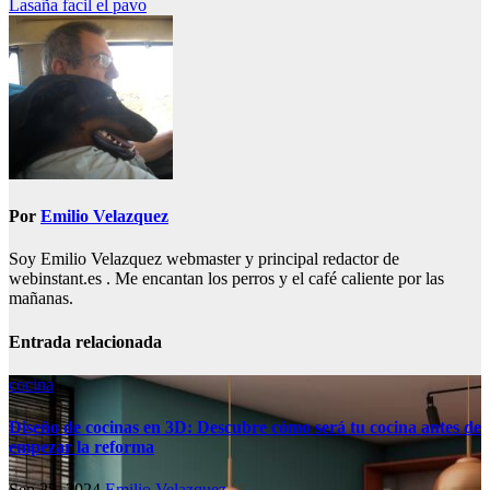
Lasaña facil el pavo
de
entradas
Por
Emilio Velazquez
Soy Emilio Velazquez webmaster y principal redactor de
webinstant.es . Me encantan los perros y el café caliente por las
mañanas.
Entrada relacionada
cocina
Diseño de cocinas en 3D: Descubre cómo será tu cocina antes de
empezar la reforma
Sep 25, 2024
Emilio Velazquez