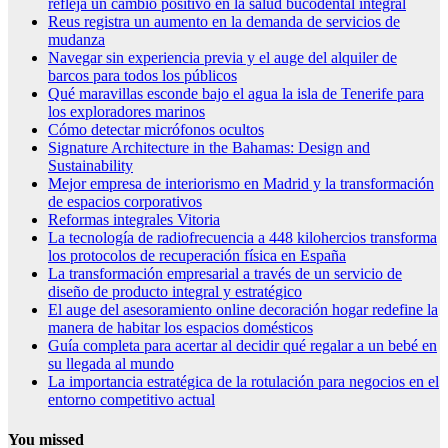
refleja un cambio positivo en la salud bucodental integral
Reus registra un aumento en la demanda de servicios de
mudanza
Navegar sin experiencia previa y el auge del alquiler de
barcos para todos los públicos
Qué maravillas esconde bajo el agua la isla de Tenerife para
los exploradores marinos
Cómo detectar micrófonos ocultos
Signature Architecture in the Bahamas: Design and
Sustainability
Mejor empresa de interiorismo en Madrid y la transformación
de espacios corporativos
Reformas integrales Vitoria
La tecnología de radiofrecuencia a 448 kilohercios transforma
los protocolos de recuperación física en España
La transformación empresarial a través de un servicio de
diseño de producto integral y estratégico
El auge del asesoramiento online decoración hogar redefine la
manera de habitar los espacios domésticos
Guía completa para acertar al decidir qué regalar a un bebé en
su llegada al mundo
La importancia estratégica de la rotulación para negocios en el
entorno competitivo actual
You missed