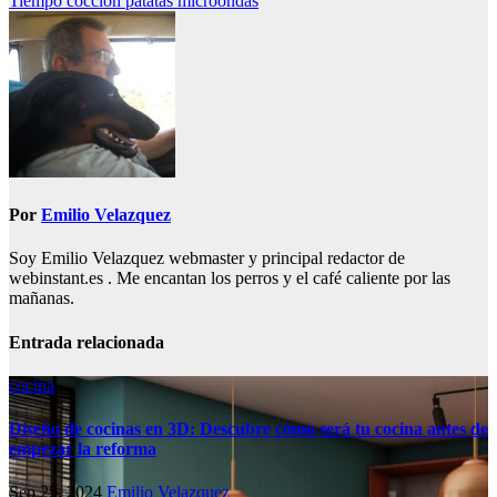
Tiempo coccion patatas microondas
de
entradas
Por
Emilio Velazquez
Soy Emilio Velazquez webmaster y principal redactor de
webinstant.es . Me encantan los perros y el café caliente por las
mañanas.
Entrada relacionada
cocina
Diseño de cocinas en 3D: Descubre cómo será tu cocina antes de
empezar la reforma
Sep 25, 2024
Emilio Velazquez