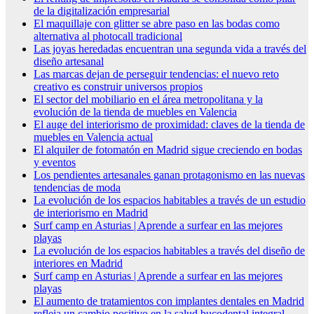
de la digitalización empresarial
El maquillaje con glitter se abre paso en las bodas como
alternativa al photocall tradicional
Las joyas heredadas encuentran una segunda vida a través del
diseño artesanal
Las marcas dejan de perseguir tendencias: el nuevo reto
creativo es construir universos propios
El sector del mobiliario en el área metropolitana y la
evolución de la tienda de muebles en Valencia
El auge del interiorismo de proximidad: claves de la tienda de
muebles en Valencia actual
El alquiler de fotomatón en Madrid sigue creciendo en bodas
y eventos
Los pendientes artesanales ganan protagonismo en las nuevas
tendencias de moda
La evolución de los espacios habitables a través de un estudio
de interiorismo en Madrid
Surf camp en Asturias | Aprende a surfear en las mejores
playas
La evolución de los espacios habitables a través del diseño de
interiores en Madrid
Surf camp en Asturias | Aprende a surfear en las mejores
playas
El aumento de tratamientos con implantes dentales en Madrid
refleja un cambio positivo en la salud bucodental integral