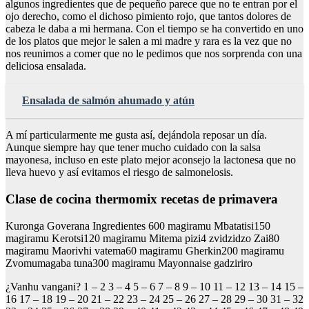
algunos ingredientes que de pequeño parece que no te entran por el
ojo derecho, como el dichoso pimiento rojo, que tantos dolores de
cabeza le daba a mi hermana. Con el tiempo se ha convertido en uno
de los platos que mejor le salen a mi madre y rara es la vez que no
nos reunimos a comer que no le pedimos que nos sorprenda con una
deliciosa ensalada.
Ensalada de salmón ahumado y atún
A mí particularmente me gusta así, dejándola reposar un día.
Aunque siempre hay que tener mucho cuidado con la salsa
mayonesa, incluso en este plato mejor aconsejo la lactonesa que no
lleva huevo y así evitamos el riesgo de salmonelosis.
Clase de cocina thermomix recetas de primavera
Kuronga Goverana Ingredientes 600 magiramu Mbatatisi150
magiramu Kerotsi120 magiramu Mitema pizi4 zvidzidzo Zai80
magiramu Maorivhi vatema60 magiramu Gherkin200 magiramu
Zvomumagaba tuna300 magiramu Mayonnaise gadziriro
¿Vanhu vangani? 1 – 2 3 – 4 5 – 6 7 – 8 9 – 10 11 – 12 13 – 14 15 –
16 17 – 18 19 – 20 21 – 22 23 – 24 25 – 26 27 – 28 29 – 30 31 – 32