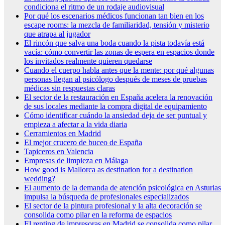
condiciona el ritmo de un rodaje audiovisual
Por qué los escenarios médicos funcionan tan bien en los
escape rooms: la mezcla de familiaridad, tensión y misterio
que atrapa al jugador
El rincón que salva una boda cuando la pista todavía está
vacía: cómo convertir las zonas de espera en espacios donde
los invitados realmente quieren quedarse
Cuando el cuerpo habla antes que la mente: por qué algunas
personas llegan al psicólogo después de meses de pruebas
médicas sin respuestas claras
El sector de la restauración en España acelera la renovación
de sus locales mediante la compra digital de equipamiento
Cómo identificar cuándo la ansiedad deja de ser puntual y
empieza a afectar a la vida diaria
Cerramientos en Madrid
El mejor crucero de buceo de España
Tapiceros en Valencia
Empresas de limpieza en Málaga
How good is Mallorca as destination for a destination
wedding?
El aumento de la demanda de atención psicológica en Asturias
impulsa la búsqueda de profesionales especializados
El sector de la pintura profesional y la alta decoración se
consolida como pilar en la reforma de espacios
El renting de impresoras en Madrid se consolida como pilar