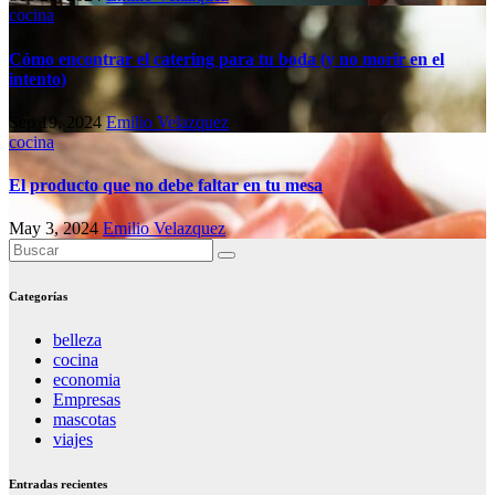
cocina
Cómo encontrar el catering para tu boda (y no morir en el
intento)
Sep 19, 2024
Emilio Velazquez
cocina
El producto que no debe faltar en tu mesa
May 3, 2024
Emilio Velazquez
Categorías
belleza
cocina
economia
Empresas
mascotas
viajes
Entradas recientes