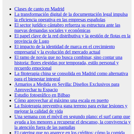
Clases de canto en Madrid
La transformación digital de la documentación legal impulsa
la eficiencia operativa en las empresas españolas
El sector jurídico cántabro refuerza su estructura ante las
nuevas demandas sociales y económicas
El papel clave de la red distributiva y la gestión de flotas en la
provincia de Lugo
El impacto de la identidad de marca en el crecimiento
empresarial y la evolución del mercado actual
El ramo de novia que no busca combinar, sino contar una
historia: flores elegidas por temporada, estilo personal y
recuerdo emocional
La fitoterapia china se consolida en Madrid como alternativa
para el bienestar integral
Armarios a Medida en Sevilla: Diseños Exclusivos para
Aprovechar tu Espacio
Estudio fotográfico en Bilbao
Cómo aprovechar al máximo una escala en puerto
La fisioterapia preventiva gana terreno para evitar lesiones y
mejorar la calidad de vida
Una semana con el móvil en segundo plano: el surf camp que
ayuda a los menores a recuperar el descanso, la convivencia y
la atención fuera de las pantallas
El catering que no aparece en los créditos: cómo la comida