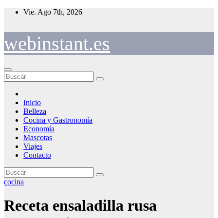
Saltar
Vie. Ago 7th, 2026
al
contenido
webinstant.es
Inicio
Belleza
Cocina y Gastronomía
Economía
Mascotas
Viajes
Contacto
cocina
Receta ensaladilla rusa