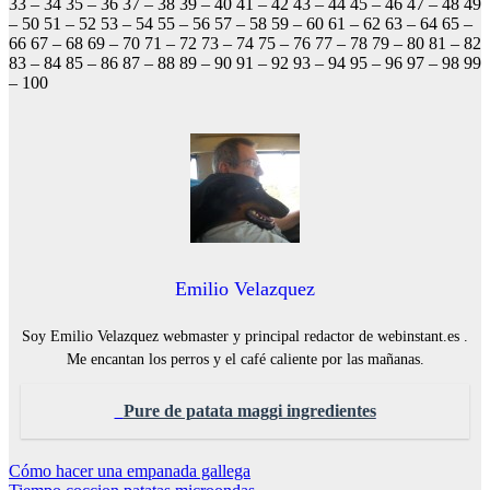
33 – 34 35 – 36 37 – 38 39 – 40 41 – 42 43 – 44 45 – 46 47 – 48 49
– 50 51 – 52 53 – 54 55 – 56 57 – 58 59 – 60 61 – 62 63 – 64 65 –
66 67 – 68 69 – 70 71 – 72 73 – 74 75 – 76 77 – 78 79 – 80 81 – 82
83 – 84 85 – 86 87 – 88 89 – 90 91 – 92 93 – 94 95 – 96 97 – 98 99
– 100
Emilio Velazquez
Soy Emilio Velazquez webmaster y principal redactor de webinstant.es .
Me encantan los perros y el café caliente por las mañanas.
Pure de patata maggi ingredientes
Navegación
Cómo hacer una empanada gallega