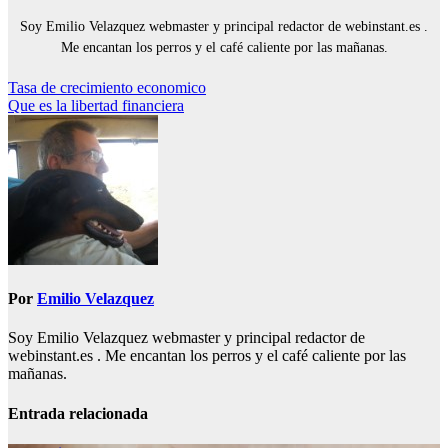
Soy Emilio Velazquez webmaster y principal redactor de webinstant.es .
Me encantan los perros y el café caliente por las mañanas.
Navegación
Tasa de crecimiento economico
Que es la libertad financiera
de
entradas
Por
Emilio Velazquez
Soy Emilio Velazquez webmaster y principal redactor de
webinstant.es . Me encantan los perros y el café caliente por las
mañanas.
Entrada relacionada