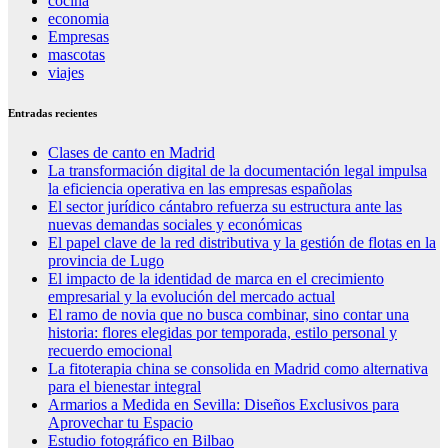
cocina
economia
Empresas
mascotas
viajes
Entradas recientes
Clases de canto en Madrid
La transformación digital de la documentación legal impulsa
la eficiencia operativa en las empresas españolas
El sector jurídico cántabro refuerza su estructura ante las
nuevas demandas sociales y económicas
El papel clave de la red distributiva y la gestión de flotas en la
provincia de Lugo
El impacto de la identidad de marca en el crecimiento
empresarial y la evolución del mercado actual
El ramo de novia que no busca combinar, sino contar una
historia: flores elegidas por temporada, estilo personal y
recuerdo emocional
La fitoterapia china se consolida en Madrid como alternativa
para el bienestar integral
Armarios a Medida en Sevilla: Diseños Exclusivos para
Aprovechar tu Espacio
Estudio fotográfico en Bilbao