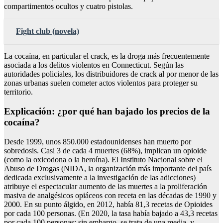
compartimentos ocultos y cuatro pistolas.
Fight club (novela)
La cocaína, en particular el crack, es la droga más frecuentemente
asociada a los delitos violentos en Connecticut. Según las
autoridades policiales, los distribuidores de crack al por menor de las
zonas urbanas suelen cometer actos violentos para proteger su
territorio.
Explicación: ¿por qué han bajado los precios de la
cocaína?
Desde 1999, unos 850.000 estadounidenses han muerto por
sobredosis. Casi 3 de cada 4 muertes (68%), implican un opioide
(como la oxicodona o la heroína). El Instituto Nacional sobre el
Abuso de Drogas (NIDA, la organización más importante del país
dedicada exclusivamente a la investigación de las adicciones)
atribuye el espectacular aumento de las muertes a la proliferación
masiva de analgésicos opiáceos con receta en las décadas de 1990 y
2000. En su punto álgido, en 2012, había 81,3 recetas de Opioides
por cada 100 personas. (En 2020, la tasa había bajado a 43,3 recetas
por cada 100 personas; sin embargo, se trata de una media, y