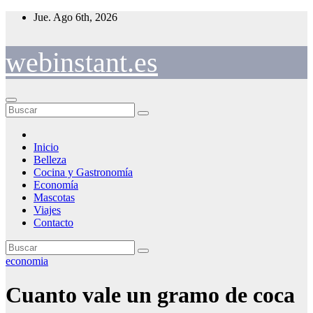
Saltar
Jue. Ago 6th, 2026
al
contenido
webinstant.es
Inicio
Belleza
Cocina y Gastronomía
Economía
Mascotas
Viajes
Contacto
economia
Cuanto vale un gramo de coca