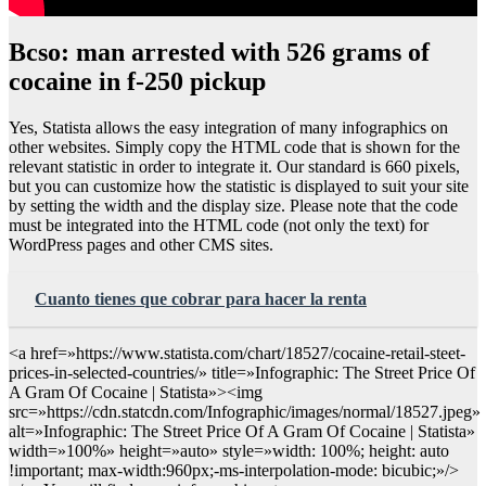
Bcso: man arrested with 526 grams of
cocaine in f-250 pickup
Yes, Statista allows the easy integration of many infographics on
other websites. Simply copy the HTML code that is shown for the
relevant statistic in order to integrate it. Our standard is 660 pixels,
but you can customize how the statistic is displayed to suit your site
by setting the width and the display size. Please note that the code
must be integrated into the HTML code (not only the text) for
WordPress pages and other CMS sites.
Cuanto tienes que cobrar para hacer la renta
<a href=»https://www.statista.com/chart/18527/cocaine-retail-steet-
prices-in-selected-countries/» title=»Infographic: The Street Price Of
A Gram Of Cocaine | Statista»><img
src=»https://cdn.statcdn.com/Infographic/images/normal/18527.jpeg»
alt=»Infographic: The Street Price Of A Gram Of Cocaine | Statista»
width=»100%» height=»auto» style=»width: 100%; height: auto
!important; max-width:960px;-ms-interpolation-mode: bicubic;»/>