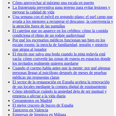
Cómo aprovechar al máximo una escala en puerto
La fisioterapia preventiva gana terreno para evitar lesiones y
mejorar la calidad de vida
Una semana con el móvil en segundo plano: el surf camp que
ayuda a los menores a recuperar el descanso, la convivencia y
la atención fuera de las pantallas
El catering que no aparece en los créditos: cómo la comida
condiciona el ritmo de un rodaje audiovisual
Por qué los escenarios médicos funcionan tan bien en los
escape rooms: la mezcla de familiaridad, tensión y misterio
que atrapa al jugador
El rincón que salva una boda cuando la pista todavía está
vacía: cómo convertir las zonas de espera en espacios donde
los invitados realmente quieren quedarse
Cuando el cuerpo habla antes que la mente: por qué algunas
personas llegan al psicólogo después de meses de pruebas
médicas sin respuestas claras
El sector de la restauración en España acelera la renovación
de sus locales mediante la compra digital de equipamiento
Cómo identificar cuándo la ansiedad deja de ser puntual y
empieza a afectar a la vida diaria
Cerramientos en Madrid
El mejor crucero de buceo de España
Tapiceros en Valencia
Empresas de limpieza en Málaga