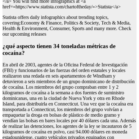
</a> You will find more infographics at <a
href=»https://www.statista.com/chartoftheday/»>Statista</a>
Statista offers daily infographics about trending topics,
covering:Economy & Finance, Politics & Society, Tech & Media,
Health & Environment, Consumer, Sports and many more. Check
our upcoming releases
¿qué aspecto tienen 34 toneladas métricas de
cocaína?
En abril de 2003, agentes de la Oficina Federal de Investigación
(FBI) y funcionarios de las fuerzas del orden estatales y locales
realizaron una redada en seis apartamentos de Windham y
detuvieron a seis miembros de un grupo dominicano de distribución
de cocaína. Los miembros del grupo compraban entre 1 y 2
kilogramos de cocaína a la semana a dos fuentes de suministro
dominicanas, una en la ciudad de Nueva York y otra en Rhode
Island, para distribuirla en Connecticut. Una vez que la cocaína era
transportada a Connecticut, los miembros del grupo volvían a
empaquetar la droga en bolsas de plástico de medio gramo y
vendían las bolsas en bares locales por 40 dólares cada una. Además
de realizar las detenciones, los agentes de la ley se incautaron de 5
kilogramos de cocaína en polvo, casi 94.000 dólares en moneda
estadounidense, cuatro vehículos privados equipados con