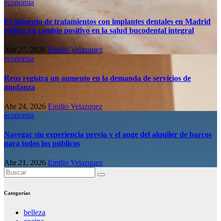
economia
El aumento de tratamientos con implantes dentales en Madrid
refleja un cambio positivo en la salud bucodental integral
Abr 27, 2026
Emilio Velazquez
economia
Reus registra un aumento en la demanda de servicios de
mudanza
Abr 24, 2026
Emilio Velazquez
economia
Navegar sin experiencia previa y el auge del alquiler de barcos
para todos los públicos
Abr 21, 2026
Emilio Velazquez
Categorías
belleza