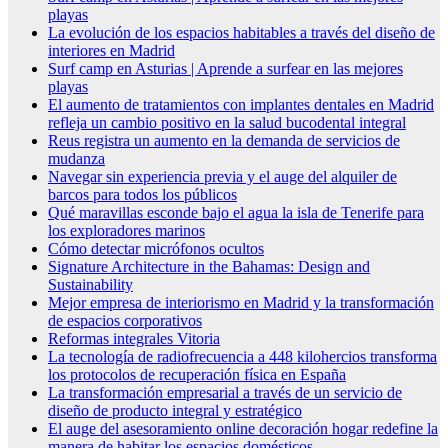
playas
La evolución de los espacios habitables a través del diseño de
interiores en Madrid
Surf camp en Asturias | Aprende a surfear en las mejores
playas
El aumento de tratamientos con implantes dentales en Madrid
refleja un cambio positivo en la salud bucodental integral
Reus registra un aumento en la demanda de servicios de
mudanza
Navegar sin experiencia previa y el auge del alquiler de
barcos para todos los públicos
Qué maravillas esconde bajo el agua la isla de Tenerife para
los exploradores marinos
Cómo detectar micrófonos ocultos
Signature Architecture in the Bahamas: Design and
Sustainability
Mejor empresa de interiorismo en Madrid y la transformación
de espacios corporativos
Reformas integrales Vitoria
La tecnología de radiofrecuencia a 448 kilohercios transforma
los protocolos de recuperación física en España
La transformación empresarial a través de un servicio de
diseño de producto integral y estratégico
El auge del asesoramiento online decoración hogar redefine la
manera de habitar los espacios domésticos