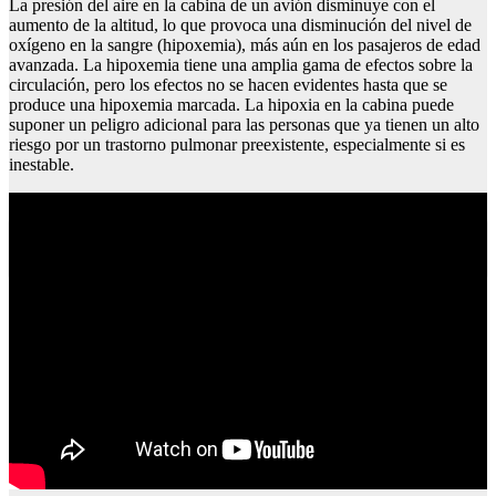
La presión del aire en la cabina de un avión disminuye con el
aumento de la altitud, lo que provoca una disminución del nivel de
oxígeno en la sangre (hipoxemia), más aún en los pasajeros de edad
avanzada. La hipoxemia tiene una amplia gama de efectos sobre la
circulación, pero los efectos no se hacen evidentes hasta que se
produce una hipoxemia marcada. La hipoxia en la cabina puede
suponer un peligro adicional para las personas que ya tienen un alto
riesgo por un trastorno pulmonar preexistente, especialmente si es
inestable.
Bonanza sanlucar de barrameda