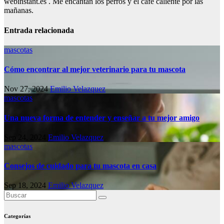
webinstant.es . Me encantan los perros y el café caliente por las
mañanas.
Entrada relacionada
mascotas
Cómo encontrar al mejor veterinario para tu mascota
Nov 27, 2024
Emilio Velazquez
mascotas
Una nueva forma de entender y enseñar a tu mejor amigo
Sep 24, 2024
Emilio Velazquez
mascotas
Consejos de cuidado para tu mascota en casa
Sep 18, 2024
Emilio Velazquez
Categorías