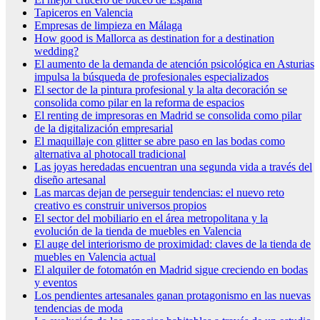
Tapiceros en Valencia
Empresas de limpieza en Málaga
How good is Mallorca as destination for a destination
wedding?
El aumento de la demanda de atención psicológica en Asturias
impulsa la búsqueda de profesionales especializados
El sector de la pintura profesional y la alta decoración se
consolida como pilar en la reforma de espacios
El renting de impresoras en Madrid se consolida como pilar
de la digitalización empresarial
El maquillaje con glitter se abre paso en las bodas como
alternativa al photocall tradicional
Las joyas heredadas encuentran una segunda vida a través del
diseño artesanal
Las marcas dejan de perseguir tendencias: el nuevo reto
creativo es construir universos propios
El sector del mobiliario en el área metropolitana y la
evolución de la tienda de muebles en Valencia
El auge del interiorismo de proximidad: claves de la tienda de
muebles en Valencia actual
El alquiler de fotomatón en Madrid sigue creciendo en bodas
y eventos
Los pendientes artesanales ganan protagonismo en las nuevas
tendencias de moda