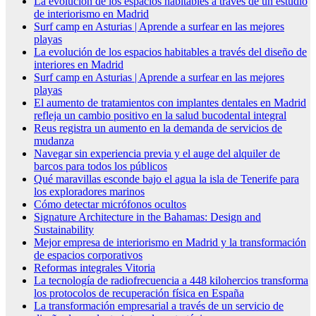
La evolución de los espacios habitables a través de un estudio
de interiorismo en Madrid
Surf camp en Asturias | Aprende a surfear en las mejores
playas
La evolución de los espacios habitables a través del diseño de
interiores en Madrid
Surf camp en Asturias | Aprende a surfear en las mejores
playas
El aumento de tratamientos con implantes dentales en Madrid
refleja un cambio positivo en la salud bucodental integral
Reus registra un aumento en la demanda de servicios de
mudanza
Navegar sin experiencia previa y el auge del alquiler de
barcos para todos los públicos
Qué maravillas esconde bajo el agua la isla de Tenerife para
los exploradores marinos
Cómo detectar micrófonos ocultos
Signature Architecture in the Bahamas: Design and
Sustainability
Mejor empresa de interiorismo en Madrid y la transformación
de espacios corporativos
Reformas integrales Vitoria
La tecnología de radiofrecuencia a 448 kilohercios transforma
los protocolos de recuperación física en España
La transformación empresarial a través de un servicio de