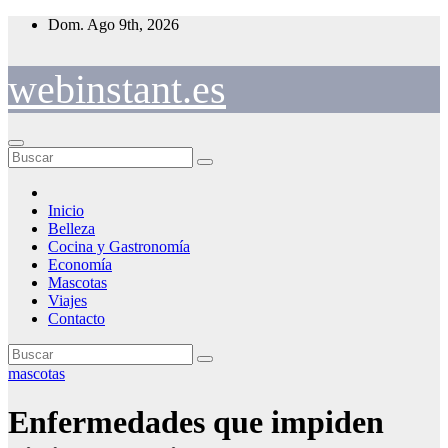
Saltar
Dom. Ago 9th, 2026
al
contenido
webinstant.es
Inicio
Belleza
Cocina y Gastronomía
Economía
Mascotas
Viajes
Contacto
mascotas
Enfermedades que impiden