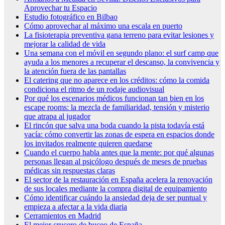
Aprovechar tu Espacio
Estudio fotográfico en Bilbao
Cómo aprovechar al máximo una escala en puerto
La fisioterapia preventiva gana terreno para evitar lesiones y
mejorar la calidad de vida
Una semana con el móvil en segundo plano: el surf camp que
ayuda a los menores a recuperar el descanso, la convivencia y
la atención fuera de las pantallas
El catering que no aparece en los créditos: cómo la comida
condiciona el ritmo de un rodaje audiovisual
Por qué los escenarios médicos funcionan tan bien en los
escape rooms: la mezcla de familiaridad, tensión y misterio
que atrapa al jugador
El rincón que salva una boda cuando la pista todavía está
vacía: cómo convertir las zonas de espera en espacios donde
los invitados realmente quieren quedarse
Cuando el cuerpo habla antes que la mente: por qué algunas
personas llegan al psicólogo después de meses de pruebas
médicas sin respuestas claras
El sector de la restauración en España acelera la renovación
de sus locales mediante la compra digital de equipamiento
Cómo identificar cuándo la ansiedad deja de ser puntual y
empieza a afectar a la vida diaria
Cerramientos en Madrid
El mejor crucero de buceo de España